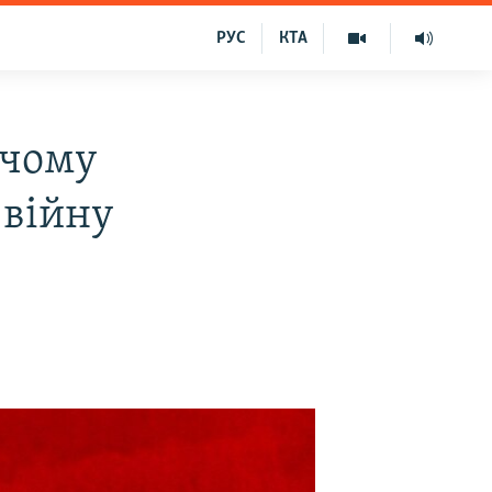
РУС
КТА
 чому
 війну