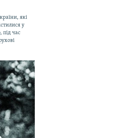
країни, які
істилися у
о
, під час
рухові