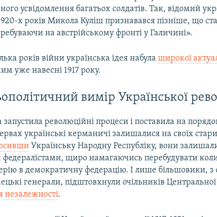
ного усвідомлення багатьох солдатів. Так, відомий ук
920-х років Микола Куліш признавався пізніше, що ст
ребуваючи на австрійському фронті у Галичині».
ілька років війни українська ідея набула
широкої актуа
им уже навесні 1917 року.
ополітичний вимір Української рев
 запустила революційні процеси і поставила на порядо
ервах українські керманичі залишалися на своїх стари
лосивши
Українську Народну Республіку, вони залишал
 федералістами, щиро намагаючись перебудувати ко
ерію в демократичну федерацію. І лише більшовики, з о
мецькі генерали, підштовхнули очільників Центральної
 незалежності
.