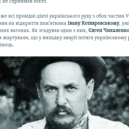
х не сприймав ніхто.
же всі провідні діячі українського руху з обох частин У
тави на відкриття пам’ятника
Івану Котляревському
, ум
них вагонах. Як згадував один з них,
Євген Чикаленк
 жартували, що у випадку аварії потяга українському 
інець.