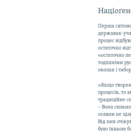
Націоґен
Перша світова
державах-учас
процес відбув
остаточно від
«остаточно пе
тодішніми ру
окопах і табо
«Якщо творен
процесів, то 
традиційне се
– Вона сильно
селяни не ціл
Від них очіку
було їхньою 