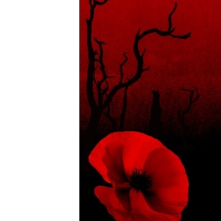
ВІДЕОУРОКИ «ELIFBE»
СВІДЧЕННЯ ОКУПАЦІЇ
УКРАЇНСЬКА ПРОБЛЕМА КРИМУ
ІНФОГРАФІКА