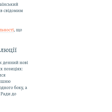
раїнський
ав свідомим
льності
, що
олюції
к денний нові
х позиціях:
ися
лишню
дного боку, а
 Ради до