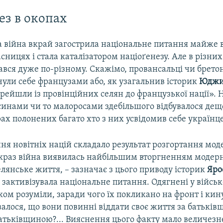
ез в окопах
 війна вкрай загострила національне питання майже в
ницях і стала каталізатором націоґенезу. Але в різних
ався дуже по-різному. Скажімо, провансальці чи бретон
чули себе французами або, як узагальнив історик
Юджи
рейшли із провінційних селян до французької нації». Н
синами чи то малоросами здебільшого відбувалося дещо
рах полонених багато хто з них усвідомив себе українц
ня новітніх націй складало результат розгортання мод
якраз війна виявилась найбільшим вторгненням модерно
лянське життя, – зазначає з цього приводу історик
Яро
 зактивізувала національне питання. Одягнені у війсь
ком розуміли, заради чого їх покликано на фронт і кин
валося, що вони повинні віддати своє життя за батьків
батьківщиною?... Вияснення цього факту мало величез