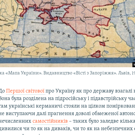
а «Мапа України». Видавництво «Вісті з Запоріжжя». Львів, 1
До
Першої світової
про Україну як про державу взагалі
Вона була розділена на підросійську і підавстрійську час
там українські керманичі стояли на цілком поміркован
не виступаючи далі прагнення доволі обмеженої автоно
нечисленних
самостійників
– таких було заледве кілька
дивилися чи то як на диваків, чи то як на небезпечних 