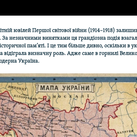
літній ювілей Першої світової війни (1914–1918) залиш
 За незначними винятками ця грандіозна подія взагалі
історичної пам’яті. І це тим більше дивно, оскільки в у
йна відіграла визначну роль. Адже саме в горнилі Велико
одерна Україна.