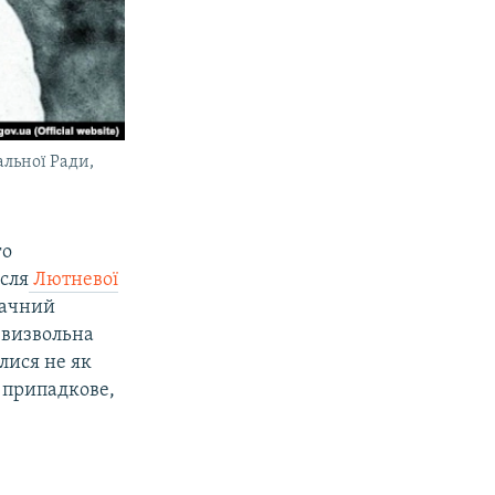
альної Ради,
го
ісля
Лютневої
начний
-визвольна
лися не як
ь припадкове,