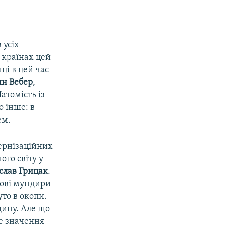
 усіх
 країнах цей
ці в цей час
н Вебер
,
атомість із
 інше: в
ем.
ернізаційних
го світу у
слав Грицак
.
кові мундири
уто в окопи.
щину. Але що
не значення