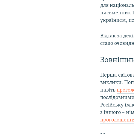
для національ
письменник 1
українцем, пе
Відтак за дек
стало очевидн
Зовнішнь
Перша світова
виклики. Поп
навіть
прого
послідовними
Російську імп
з іншого – ні
проголошення