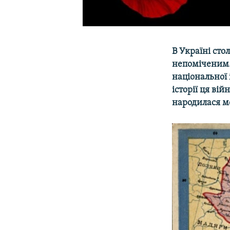
В Україні сто
непоміченим.
національної 
історії ця ві
народилася м