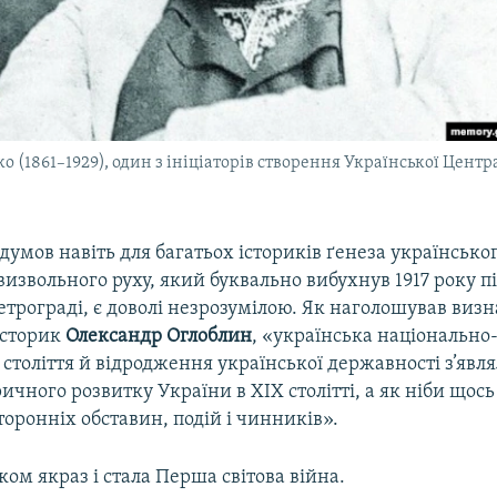
 (1861–1929), один з ініціаторів створення Української Центр
думов навіть для багатьох істориків ґенеза українсько
извольного руху, який буквально вибухнув 1917 року п
етрограді, є доволі незрозумілою. Як наголошував виз
історик
Олександр Оглоблин
, «українська національно
століття й відродження української державності з’явля
ричного розвитку України в XIX столітті, а як ніби щос
торонніх обставин, подій і чинників».
м якраз і стала Перша світова війна.