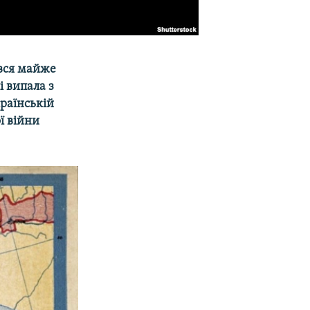
ився майже
 випала з
країнській
ї війни