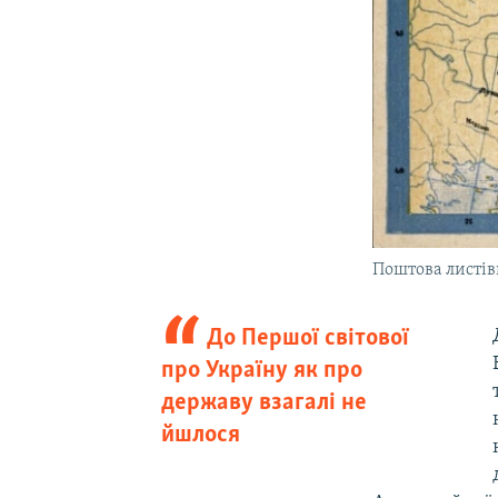
Поштова листівк
До Першої світової
про Україну як про
державу взагалі не
йшлося