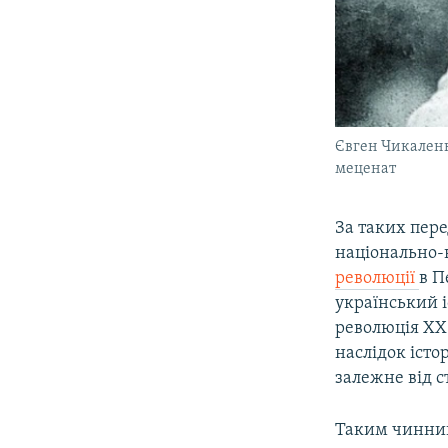
Євген Чикаленко
меценат
За таких пере
національно-в
революції
в П
український 
революція ХХ 
наслідок істо
залежне від с
Таким чиннико