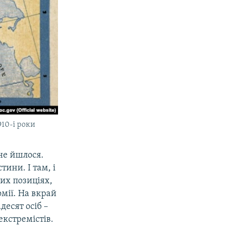
910-і роки
 не йшлося.
тини. І там, і
их позиціях,
мії. На вкрай
десят осіб –
екстремістів.