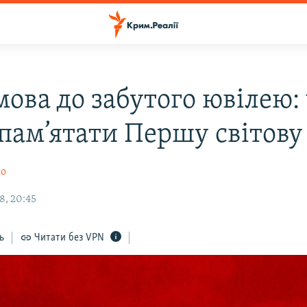
мова до забутого ювілею:
 пам’ятати Першу світову
ло
8, 20:45
ь
Читати без VPN