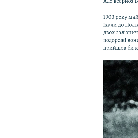
Але всерйоз ї
1903 року май
їхали до Пол
двох залізнич
подорожі вони
прийшов би к