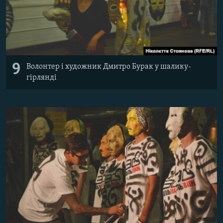
9
Волонтер і художник Дмитро Бурак у шалику-
гірлянді