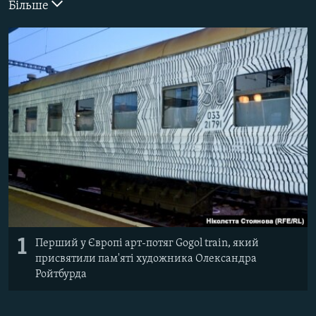
Більше
ВІДЕОУРОКИ «ELIFBE»
Русский
СВІДЧЕННЯ ОКУПАЦІЇ
Qırımtatar
УКРАЇНСЬКА ПРОБЛЕМА КРИМУ
ДОЛУЧАЙСЯ!
ІНФОГРАФІКА
Усі сайти RFE/RL
1
Перший у Європі арт-потяг Gogol train, який
присвятили пам'яті художника Олександра
Ройтбурда