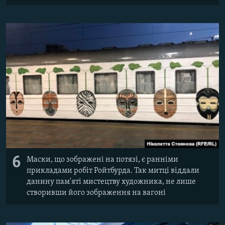
6
Маски, що зображені на потязі, є ранніми
прикладами робіт Ройтбурда. Так митці віддали
данину пам'яті мистецтву художника, не лише
створивши його зображення на вагоні