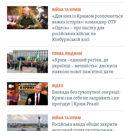
ВІЙНА ТА КРИМ
«Для них із Кримом розпочнеться
важка історія»: командир ОТУ
«Одеса» – про пастку для
російських військ на
Кінбурнській косі
ПРАВА ЛЮДИНИ
«Крим – єдиний регіон, де
українці – меншість»: дискусія
навколо нової пам'ятної дати
ВІДЕО
Блокада без сухопутної операції:
Крим сам себе не заправить і не
прогодує | Крим.Реалії
ВІЙНА ТА КРИМ
Російська влада обіцяє закрити
морський шлях українським