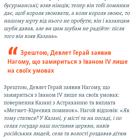
бусурманські; взяв німців; тепер він тобі поминки
дає, щоб короля звоювати, а коли короля звоює, то
нашому юрту від нього не пробути; він і казанцям
шуби давав, але ви цим шубам не радійте: після
того він взяв Казань
».
Зрештою, Девлет Герай заявив
Нагому, що замириться з Іваном IV лише
на своїх умовах
Зрештою, Девлет Герай заявив Нагому, що
замириться з Іваном IV лише на своїх умовах:
повернення Казані з Астраханню та виплата
«Мегмет-Кіреєвих поминок». Нагой відповів: «
Як
тому статися? У Казані, у місті та на посаді, і по
селах государ наш поставив церкви, навів
російських людей, села та волості роздавав дітям