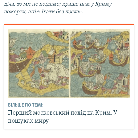
діла, то ми не поїдемо; краще нам у Криму
померти, аніж їхати без посла
».
БІЛЬШЕ ПО ТЕМІ:
Перший московський похід на Крим. У
пошуках миру