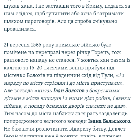
шукав хана, і не заставши того в Криму, подався за
ним слідом, щоб зупинити або хоча б затримати
шляхом переговорів. Але ця спроба очікувано
провалилася.
21 вересня 1565 року кримське військо було
помічене на переправі через річку Торець, тож
раптового нападу не сталося. 7 жовтня хан разом із
калгою та 15-20 тисячами воїнів прибули під
містечко Болохів на південний схід від Тули, «
і з
наряду по місту стріляли і до міста приступали
».
Але воєвода «
князь
Іван Золотов
з боярськими
дітьми з міста виходив і з ними діло робив, і язики
піймав, а посаду ближніх дворів спалити не дав
».
Тим часом до міста наближалася рать заздалегідь
попередженого великого воєводи
Івана Бєльського
.
Не бажаючи розпочинати відкриту битву, Девлет
Герай відступив уже 9 жовтня, навіть, всупереч