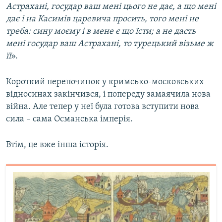
Астрахані, государ ваш мені цього не дає, а що мені
дає і на Касимів царевича просить, того мені не
треба: сину моєму і в мене є що їсти; а не дасть
мені государ ваш Астрахані, то турецький візьме ж
її
».
Короткий перепочинок у кримсько-московських
відносинах закінчився, і попереду замаячила нова
війна. Але тепер у неї була готова вступити нова
сила – сама Османська імперія.
Втім, це вже інша історія.