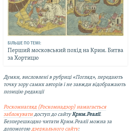
БІЛЬШЕ ПО ТЕМІ:
Перший московський похід на Крим. Битва
за Хортицю
Думки, висловлені в рубриці «Погляд», передають
точку зору самих авторів і не завжди відображають
позицію редакції
Роскомнагляд (Роскомнадзор) намагається
заблокувати
доступ до сайту
Крим.Реалії
.
Безперешкодно читати Крим.Реалії можна за
допомогою
дзеркального сайту
: