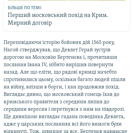
БІЛЬШЕ ПО ТЕМІ:
Перший московський похід на Крим.
Мирний договір
Переповідаючи історію бойових дій 1565 року,
Нагой стверджував, що Девлет Герай зустрів
дорогою на Московію Бертенєва і, прочитавши
послання Івана IV, нібито вирішив повернути
назад. Але що еліти, що рядові кримці начебто
спротивилися цьому, оскільки багато людей пішли
на війну, влізши в борги, і хан продовжив похід.
Виглядає дивно, що московський гонець їхав до
кримського правителя з середини липня до
середини вересня і перетнувся з ним на півдорозі.
Ще дивнішою виглядає гадана поведінка Девлета,
адже у царських посланнях всі його вимоги були
відкинуті. Тож, швидше за все, Бертенєв навмисне