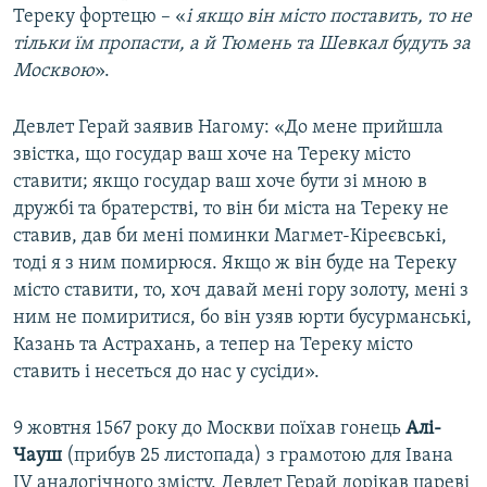
Тереку фортецю – «
і якщо він місто поставить, то не
тільки їм пропасти, а й Тюмень та Шевкал будуть за
Москвою
».
Девлет Герай заявив Нагому: «До мене прийшла
звістка, що государ ваш хоче на Тереку місто
ставити; якщо государ ваш хоче бути зі мною в
дружбі та братерстві, то він би міста на Тереку не
ставив, дав би мені поминки Магмет-Кіреєвські,
тоді я з ним помирюся. Якщо ж він буде на Тереку
місто ставити, то, хоч давай мені гору золоту, мені з
ним не помиритися, бо він узяв юрти бусурманські,
Казань та Астрахань, а тепер на Тереку місто
ставить і несеться до нас у сусіди».
9 жовтня 1567 року до Москви поїхав гонець
Алі-
Чауш
(прибув 25 листопада) з грамотою для Івана
IV аналогічного змісту. Девлет Герай дорікав цареві