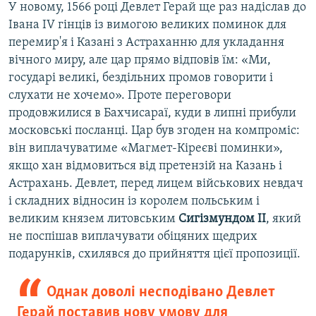
У новому, 1566 році Девлет Герай ще раз надіслав до
Івана IV гінців із вимогою великих поминок для
перемир'я і Казані з Астраханню для укладання
вічного миру, але цар прямо відповів їм: «Ми,
государі великі, бездільних промов говорити і
слухати не хочемо». Проте переговори
продовжилися в Бахчисараї, куди в липні прибули
московські посланці. Цар був згоден на компроміс:
він виплачуватиме «Магмет-Кіреєві поминки»,
якщо хан відмовиться від претензій на Казань і
Астрахань. Девлет, перед лицем військових невдач
і складних відносин із королем польським і
великим князем литовським
Сигізмундом II
, який
не поспішав виплачувати обіцяних щедрих
подарунків, схилявся до прийняття цієї пропозиції.
Однак доволі несподівано Девлет
Герай поставив нову умову для