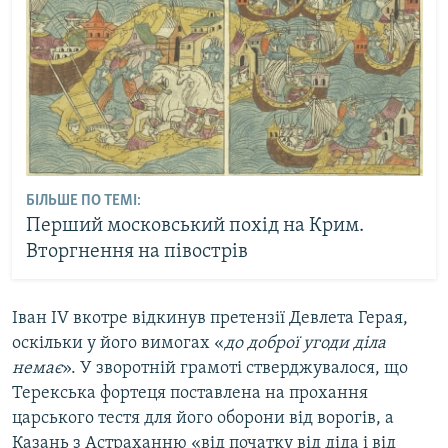
БІЛЬШЕ ПО ТЕМІ:
Перший московський похід на Крим.
Вторгнення на півострів
Іван IV вкотре відкинув претензії Девлета Герая,
оскільки у його вимогах «
до доброї угоди діла
немає
». У зворотній грамоті стверджувалося, що
Терекська фортеця поставлена на прохання
царського тестя для його оборони від ворогів, а
Казань з Астраханню «від початку від діда і від