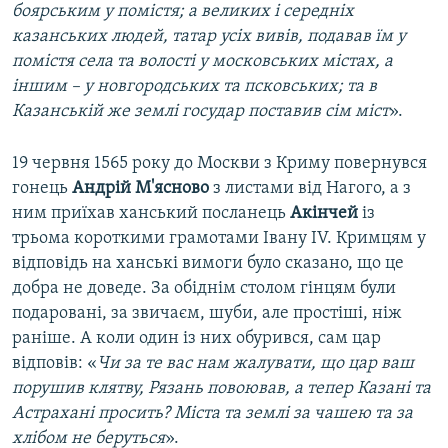
боярським у помістя; а великих і середніх
казанських людей, татар усіх вивів, подавав їм у
помістя села та волості у московських містах, а
іншим – у новгородських та псковських; та в
Казанській же землі государ поставив сім міст
».
19 червня 1565 року до Москви з Криму повернувся
гонець
Андрій М'ясново
з листами від Нагого, а з
ним приїхав ханський посланець
Акінчей
із
трьома короткими грамотами Івану IV. Кримцям у
відповідь на ханські вимоги було сказано, що це
добра не доведе. За обіднім столом гінцям були
подаровані, за звичаєм, шуби, але простіші, ніж
раніше. А коли один із них обурився, сам цар
відповів: «
Чи за те вас нам жалувати, що цар ваш
порушив клятву, Рязань повоював, а тепер Казані та
Астрахані просить? Міста та землі за чашею та за
хлібом не беруться
».