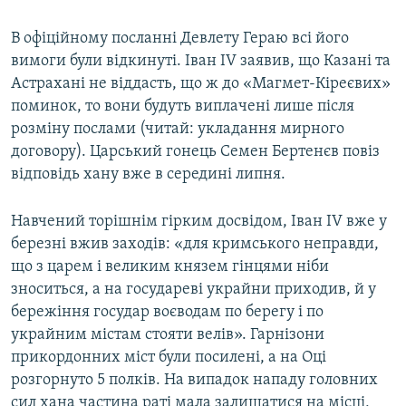
В офіційному посланні Девлету Гераю всі його
вимоги були відкинуті. Іван IV заявив, що Казані та
Астрахані не віддасть, що ж до «Магмет-Кіреєвих»
поминок, то вони будуть виплачені лише після
розміну послами (читай: укладання мирного
договору). Царський гонець Семен Бертенєв повіз
відповідь хану вже в середині липня.
Навчений торішнім гірким досвідом, Іван IV вже у
березні вжив заходів: «для кримського неправди,
що з царем і великим князем гінцями ніби
зноситься, а на государеві украйни приходив, й у
бережіння государ воєводам по берегу і по
украйним містам стояти велів». Гарнізони
прикордонних міст були посилені, а на Оці
розгорнуто 5 полків. На випадок нападу головних
сил хана частина раті мала залишатися на місці,