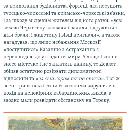
за приховання будівництва фортеці, яка порушить
турецько-черкеські та кримсько-черкеські зв'язки,
і за шкоду місцевим жителям від його ратей: «усю
землю Черкеську воювали і палили, і дружини і
діти брали, і животину і вівці пригнали», а також
нагадував, що лише небажання Московії
«поступитися» Казанню з Астраханню є
перешкодою до укладання миру. А якщо Іван не
знесе містечко і не заплатить данину, то Девлет
обіцяв остаточно розірвати дипломатичні
відносини та «
за свій сором почне стояти
». Тієї ж
осені три ханські сини із загонами вирушили в
похід на непокірних кабардинських князів, а
заодно мали розвідати обстановку на Тереку.