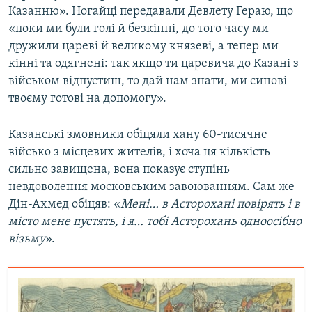
Казанню». Ногайці передавали Девлету Гераю, що
«поки ми були голі й безкінні, до того часу ми
дружили цареві й великому князеві, а тепер ми
кінні та одягнені: так якщо ти царевича до Казані з
військом відпустиш, то дай нам знати, ми синові
твоєму готові на допомогу».
Казанські змовники обіцяли хану 60-тисячне
військо з місцевих жителів, і хоча ця кількість
сильно завищена, вона показує ступінь
невдоволення московським завоюванням. Сам же
Дін-Ахмед обіцяв: «
Мені… в Асторохані повірять і в
місто мене пустять, і я… тобі Асторохань одноосібно
візьму
».