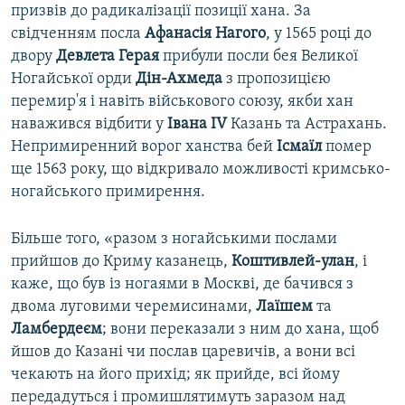
призвів до радикалізації позиції хана. За
свідченням посла
Афанасія Нагого
, у 1565 році до
двору
Девлета Герая
прибули посли бея Великої
Ногайської орди
Дін-Ахмеда
з пропозицією
перемир'я і навіть військового союзу, якби хан
наважився відбити у
Івана IV
Казань та Астрахань.
Непримиренний ворог ханства бей
Ісмаїл
помер
ще 1563 року, що відкривало можливості кримсько-
ногайського примирення.
Більше того, «разом з ногайськими послами
прийшов до Криму казанець,
Коштивлей-улан
, і
каже, що був із ногаями в Москві, де бачився з
двома луговими черемисинами,
Лаїшем
та
Ламбердеєм
; вони переказали з ним до хана, щоб
йшов до Казані чи послав царевичів, а вони всі
чекають на його прихід; як прийде, всі йому
передадуться і промишлятимуть заразом над