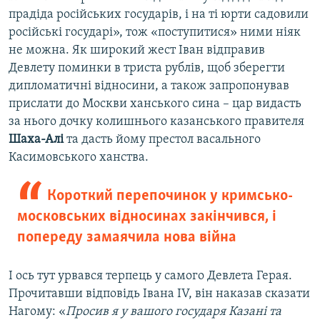
прадіда російських государів, і на ті юрти садовили
російські государі», тож «поступитися» ними ніяк
не можна. Як широкий жест Іван відправив
Девлету поминки в триста рублів, щоб зберегти
дипломатичні відносини, а також запропонував
прислати до Москви ханського сина – цар видасть
за нього дочку колишнього казанського правителя
Шаха-Алі
та дасть йому престол васального
Касимовського ханства.
Короткий перепочинок у кримсько-
московських відносинах закінчився, і
попереду замаячила нова війна
І ось тут урвався терпець у самого Девлета Герая.
Прочитавши відповідь Івана IV, він наказав сказати
Нагому: «
Просив я у вашого государя Казані та