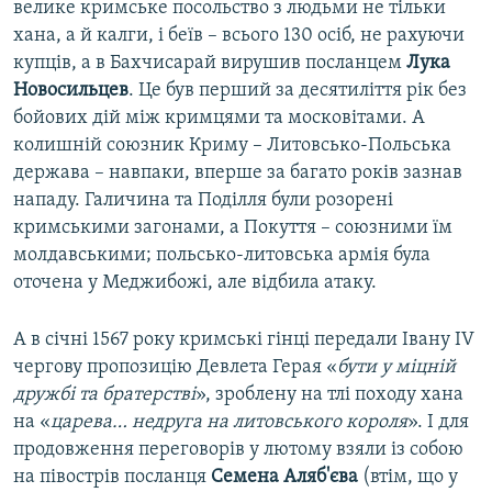
велике кримське посольство з людьми не тільки
хана, а й калги, і беїв – всього 130 осіб, не рахуючи
купців, а в Бахчисарай вирушив посланцем
Лука
Новосильцев
. Це був перший за десятиліття рік без
бойових дій між кримцями та московітами. А
колишній союзник Криму – Литовсько-Польська
держава – навпаки, вперше за багато років зазнав
нападу. Галичина та Поділля були розорені
кримськими загонами, а Покуття – союзними їм
молдавськими; польсько-литовська армія була
оточена у Меджибожі, але відбила атаку.
А в січні 1567 року кримські гінці передали Івану IV
чергову пропозицію Девлета Герая «
бути у міцній
дружбі та братерстві
», зроблену на тлі походу хана
на «
царева… недруга на литовського короля
». І для
продовження переговорів у лютому взяли із собою
на півострів посланця
Семена Аляб'єва
(втім, що у