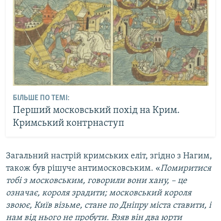
БІЛЬШЕ ПО ТЕМІ:
Перший московський похід на Крим.
Кримський контрнаступ
Загальний настрій кримських еліт, згідно з Нагим,
також був рішуче антимосковським. «
Помиритися
тобі з московським, говорили вони хану, – це
означає, короля зрадити; московський короля
звоює, Київ візьме, стане по Дніпру міста ставити, і
нам від нього не пробути. Взяв він два юрти