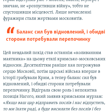
звичаю, не «розпустивши війну», тобто не
спустошивши місцевості. Лише нечисленні
фуражири стали жертвами московитів.
Баланс сил був відновлений, і обидві
сторони потребували перепочинку
Цей невдалий похід став останнім «коливанням
маятника» на цьому етапі кримсько-московських
відносин. Десятиліттям раніше хан погрожував
серцю Московії, потім царські війська вперше в
історії грабували Крим, а тепер баланс сил був
відновлений, і обидві сторони потребували
перепочинку. Відіграла свою роль і непохитна
позиція Нагого, який заявив кримським мурзам:
«
Якщо ваш цар відправить послів і нас відпустить,
то ми їхати раді, а буде висилати без послів і без