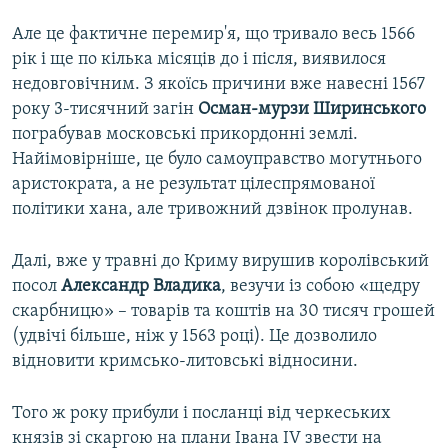
Але це фактичне перемир'я, що тривало весь 1566
рік і ще по кілька місяців до і після, виявилося
недовговічним. З якоїсь причини вже навесні 1567
року 3-тисячний загін
Осман-мурзи Ширинського
пограбував московські прикордонні землі.
Найімовірніше, це було самоуправство могутнього
аристократа, а не результат цілеспрямованої
політики хана, але тривожний дзвінок пролунав.
Далі, вже у травні до Криму вирушив королівський
посол
Александр Владика
, везучи із собою «щедру
скарбницю» – товарів та коштів на 30 тисяч грошей
(удвічі більше, ніж у 1563 році). Це дозволило
відновити кримсько-литовські відносини.
Того ж року прибули і посланці від черкеських
князів зі скаргою на плани Івана IV звести на