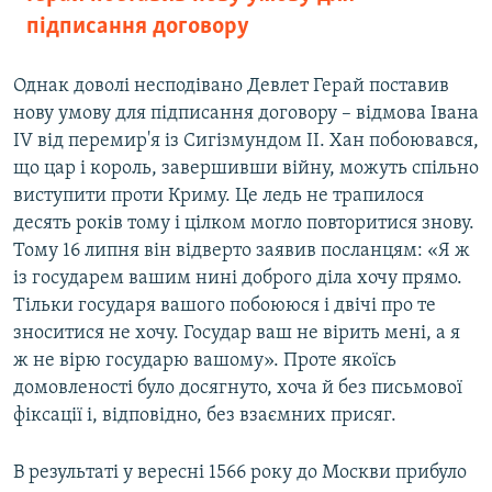
підписання договору
Однак доволі несподівано Девлет Герай поставив
нову умову для підписання договору – відмова Івана
IV від перемир'я із Сигізмундом ІІ. Хан побоювався,
що цар і король, завершивши війну, можуть спільно
виступити проти Криму. Це ледь не трапилося
десять років тому і цілком могло повторитися знову.
Тому 16 липня він відверто заявив посланцям: «Я ж
із государем вашим нині доброго діла хочу прямо.
Тільки государя вашого побоююся і двічі про те
зноситися не хочу. Государ ваш не вірить мені, а я
ж не вірю государю вашому». Проте якоїсь
домовленості було досягнуто, хоча й без письмової
фіксації і, відповідно, без взаємних присяг.
В результаті у вересні 1566 року до Москви прибуло