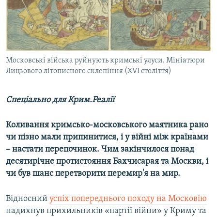
ВІДЕОУРОКИ «ELIFBE»
Русский
СВІДЧЕННЯ ОКУПАЦІЇ
Qırımtatar
УКРАЇНСЬКА ПРОБЛЕМА КРИМУ
ДОЛУЧАЙСЯ!
Московські війська руйнують кримські улуси. Мініатюри
ІНФОГРАФІКА
Лицьового літописного склепіння (XVI століття)
Спеціально для Крим.Реалії
Усі сайти RFE/RL
Коливання кримсько-московського маятника рано
чи пізно мали припинитися, і у війні між країнами
– настати перепочинок. Чим закінчилося понад
десятирічне протистояння Бахчисарая та Москви, і
чи був шанс перетворити перемир'я на мир.
Відносний
успіх попереднього походу на Московію
надихнув прихильників «партії війни» у Криму та