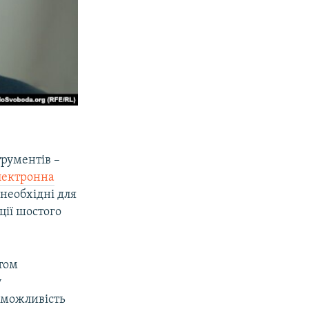
трументів –
лектронна
 необхідні для
ції шостого
том
у
а можливість