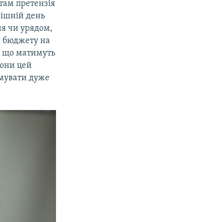
 там претензія
нішній день
ня чи урядом,
й бюджету на
, що матимуть
вони цей
рмувати дуже