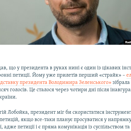
о
ав, що у президента в руках нині є один із цікавих інс
ронні петиції. Йому уже прилетів перший «страйк» –
е
відставку президента Володимира Зеленського»
зібрала
исяч голосів. Це сталося через чотири дні після інавгура
країни.
гій Лобойка, президент міг би скористатися інструмен
петицій, якщо все-таки планує просуватися у напрямк
ї, адже петиції і є пряма комунікація із суспільством т