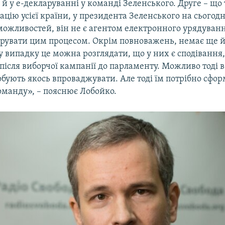
 й у е-декларуванні у команді Зеленського. Друге – що
ацію усієї країни, у президента Зеленського на сьогод
можливостей, він не є агентом електронного урядуван
рувати цим процесом. Окрім повноважень, немає ще 
у випадку це можна розглядати, що у них є сподівання
ісля виборчої кампанії до парламенту. Можливо тоді 
обують якось впроваджувати. Але тоді їм потрібно сфо
оманду», – пояснює Лобойко.