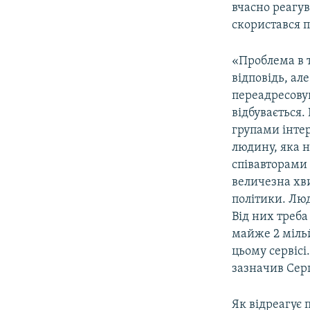
вчасно реагу
скористався 
«Проблема в 
відповідь, ал
переадресову
відбувається.
групами інтер
людину, яка н
співавторами 
величезна хви
політики. Лю
Від них треба
майже 2 мільй
цьому сервісі
зазначив Сер
Як відреагує 