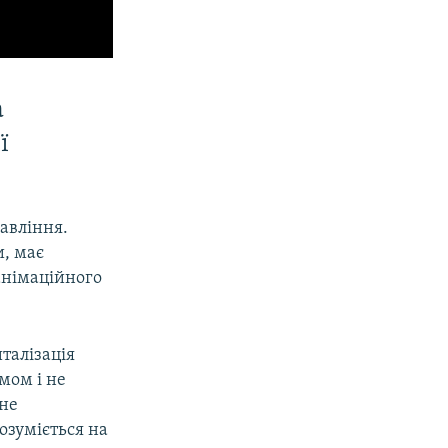
а
ї
авління.
и, має
анімаційного
талізація
мом і не
 не
озуміється на