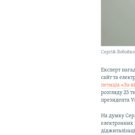
Сергій Лобойк
Експерт нагад
сайт та елект
петиція «За 
розгляду 25 т
президента У
На думку Сер
електронних 
діджиталізаці