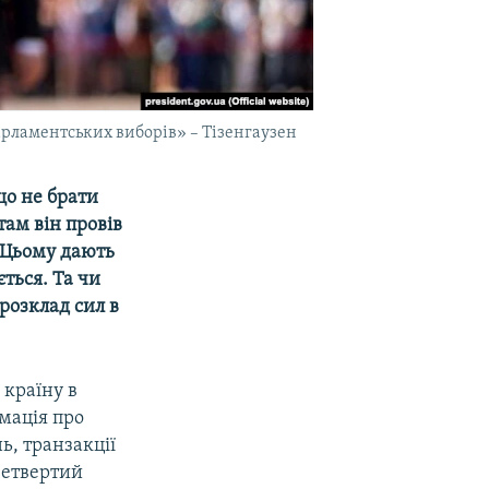
арламентських виборів» – Тізенгаузен
о не брати
там він провів
 Цьому дають
ться. Та чи
 розклад сил в
країну в
рмація про
ь, транзакції
четвертий