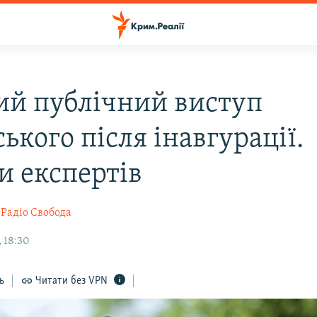
й публічний виступ
ького після інавгурації.
и експертів
Радіо Свобода
 18:30
ь
Читати без VPN