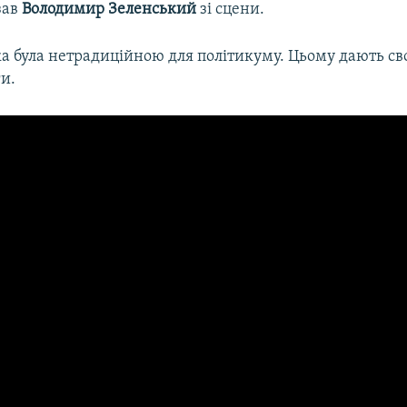
зав
Володимир Зеленський
зі сцени.
ка була нетрадиційною для політикуму. Цьому дають св
и.