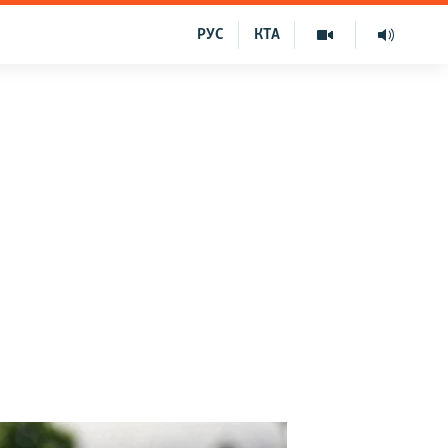
РУС
КТА