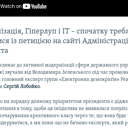
зація, Гіперлуп і ІТ – спочатку треб
ся із петицією на сайті Адміністраці
нта
кликає до активної модернізації сфери державного упр
 які звучали від Володимира Зеленського під час промов
 головний експерт групи «Електронна демократія» Ре
рм
Сергій Лобойко
.
що на порядку денному пріоритетом президента є діджи
итання в тому, щоби ця ініціатива не виявилася популіз
озчарування креативного класу через те, що вона буде
одеруватися, а ми поки-що не бачимо експерта, який р