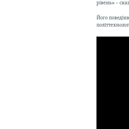
рівень» – ска
Його поведін
політтехнолог