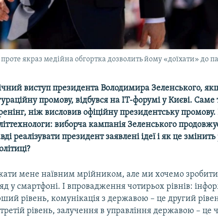
 проте якраз медійна обгортка дозволить йому «доїхати» до п
чний виступ президента Володимира Зеленського, якщ
гураційну промову, відбувся на ІТ-форумі у Києві. Саме 
ренінг, ніж висловив офіційну президентську промову.
літтехнологи: виборча кампанія Зеленського продовжує
ді реалізувати президент заявлені ідеї і як це змінить
олітиці?
ати мене наївним мрійником, але ми хочемо зробити 
яд у смартфоні. І впровадження чотирьох рівнів: інфо
ший рівень, комунікація з державою – це другий рівен
третій рівень, залучення в управління державою – це 