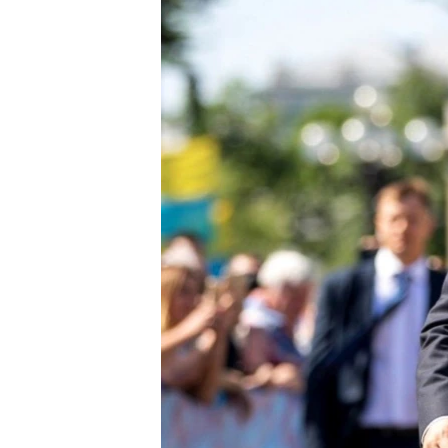
ВІДЕОУРОКИ «ELIFBE»
СВІДЧЕННЯ ОКУПАЦІЇ
УКРАЇНСЬКА ПРОБЛЕМА КРИМУ
ІНФОГРАФІКА