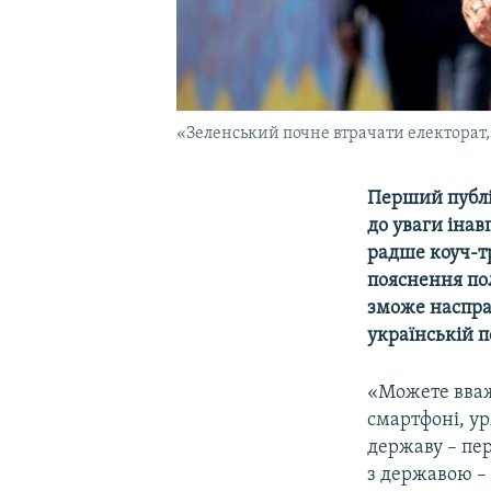
«Зеленський почне втрачати електорат,
Перший публі
до уваги інав
радше коуч-т
пояснення по
зможе насправ
українській п
«Можете вваж
смартфоні, ур
державу – пер
з державою – 