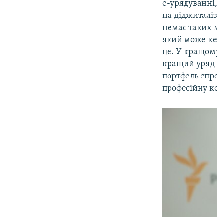
е-урядуванні,
на діджиталіз
немає таких 
який може ке
це. У кращом
кращий уряд п
портфель спр
професійну к