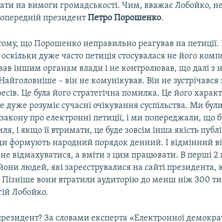
вати на вимоги громадськості. Чим, вважає Лобойко, 
попередній президент
Петро Порошенко
.
тому, що Порошенко неправильно реагував на петиції. 
е оскільки дуже часто петиція стосувалася не його компет
вав іншим органам влади і не контролював, що далі з 
 Найголовніше – він не комунікував. Він не зустрічався
есів. Це була його стратегічна помилка. Це його харак
е дуже розуміє сучасні очікування суспільства. Ми бул
закону про електронні петиції, і ми попереджали, що б
ля, і якщо її втримати, це буде зовсім інша якість публ
ди формують народний порядок денний. І відмінний від
 не відмахуватися, а вміти з цим працювати. В перші 2 
они людей, які зареєструвалися на сайті президента,
. Пізніше вони втратили аудиторію до менш ніж 300 ти
гій Лобойко.
президент? За словами експерта «Електронної демократі