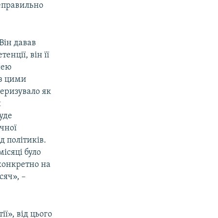
неправильно
Він давав
енції, він її
нею
 з цими
теризувало як
и
уде
ічної
 політиків.
місяці було
 конкретно на
сяч», –
ї», від цього