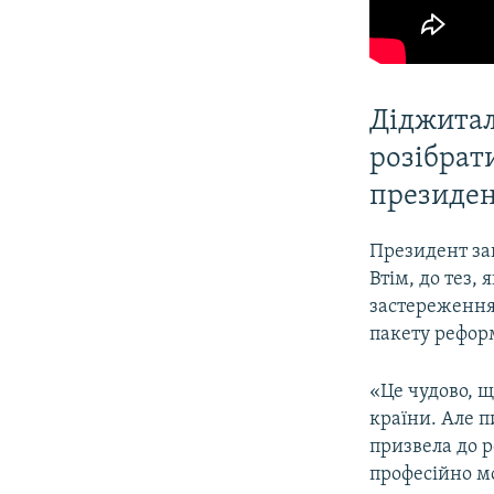
Діджиталі
розібрати
президе
Президент за
Втім, до тез,
застереження
пакету рефо
«Це чудово, 
країни. Але п
призвела до р
професійно м