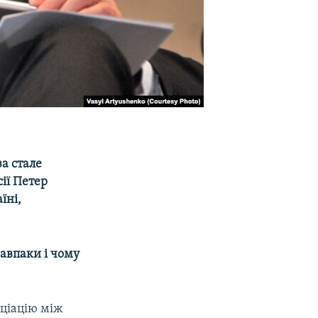
а стале
ії Петер
їні,
авпаки і чому
оціацію між