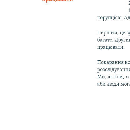
корупцією. А
Перший, це зу
багато. Други
працювати.
Покарання кор
розслідування
Ми, як і ви, х
аби люди могл