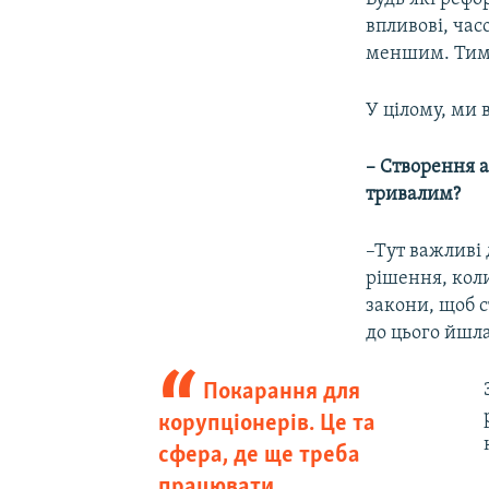
впливові, ча
меншим. Тим 
У цілому, ми
– Створення а
тривалим?
–Тут важливі
рішення, коли
закони, щоб с
до цього йшла
Покарання для
корупціонерів. Це та
сфера, де ще треба
працювати