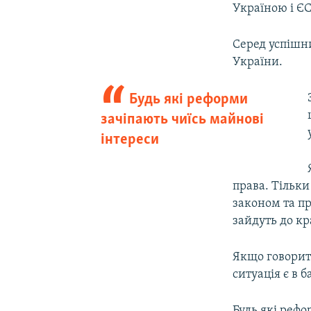
Україною і ЄС
Серед успішн
України.
Будь які реформи
зачіпають чиїсь майнові
інтереси
права. Тільки
законом та п
зайдуть до кр
Якщо говорити
ситуація є в б
Будь які рефо