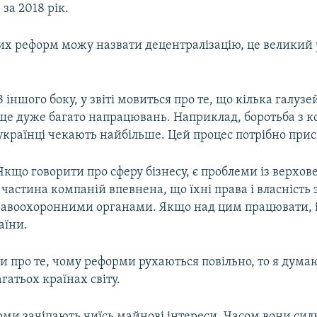
 за 2018 рік.
их реформ можу назвати децентралізацію, це великий 
З іншого боку, у звіті мовиться про те, що кілька галуз
ще дуже багато напрацювань. Наприклад, боротьба з к
українці чекають найбільше. Цей процес потрібно при
Якщо говорити про сферу бізнесу, є проблеми із верхо
 частина компаній впевнена, що їхні права і власність
равоохоронними органами. Якщо над цим працювати, 
аїни.
 про те, чому реформи рухаються повільно, то я думаю
агатьох країнах світу.
рми зачіпають чиїсь майнові інтереси. Часом вони силь