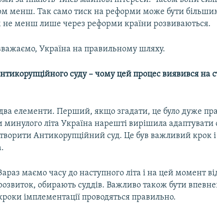
сом менш. Так само тиск на реформи може бути більши
не менш лише через реформи країни розвиваються.
 вважаємо, Україна на правильному шляху.
нтикорупційного суду – чому цей процес виявився на с
 два елементи. Перший, якщо згадати, це було дуже пр
 минулого літа Україна нарешті вирішила адаптувати о
творити Антикорупційний суд. Це був важливий крок і
.
Зараз маємо часу до наступного літа і на цей момент ві
розвиток, обирають суддів. Важливо також бути впевн
кроки імплементації проводяться правильно.