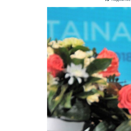
ВІДЕОУРОКИ «ELIFBE»
СВІДЧЕННЯ ОКУПАЦІЇ
УКРАЇНСЬКА ПРОБЛЕМА КРИМУ
ІНФОГРАФІКА