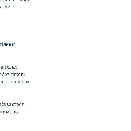
м, чи
тільки
авильне
бов’язкові
 країна довго
дбувається
еним, що