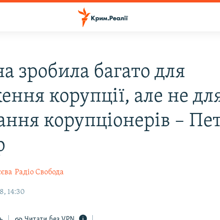
на зробила багато для
ення корупції, але не дл
ання корупціонерів – Пе
р
єєва
Радіо Свобода
8, 14:30
ь
Читати без VPN