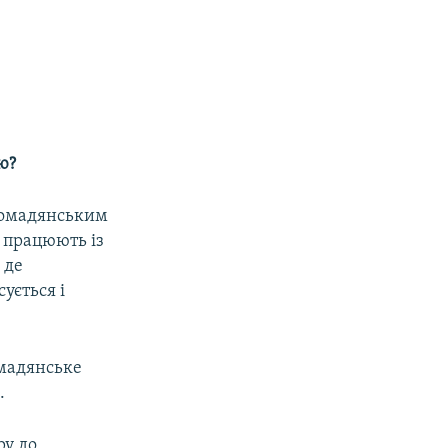
ю?
громадянським
и працюють із
 де
ується і
омадянське
.
ру до