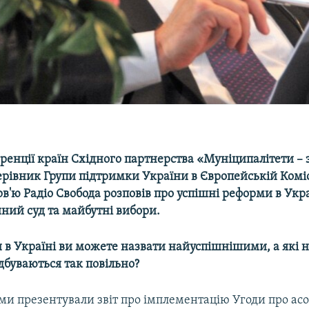
ренції країн Східного партнерства «Муніципалітети – з
ерівник Групи підтримки України в Європейській Коміс
рв'ю Радіо Свобода розповів про успішні реформи в Укра
ний суд та майбутні вибори.
 в Україні ви можете назвати найуспішнішими, а які н
ідбуваються так повільно?
ми презентували звіт про імплементацію Угоди про ас