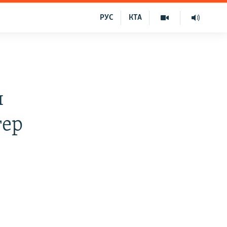
РУС
КТА
я
тер