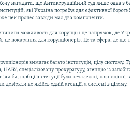
Хочу нагадати, що Антикорупційний суд лише одна з б
інституцій, які Україна потребує для ефективної бороть
дже цей процес завжди має два компоненти.
пинити можливості для корупції і це напрямок, де Укр
й, це покарання для корупціонерів. Це та сфера, де ще 
упціонерів вимагає багато інституцій, цілу систему. Т
, НАБУ, спеціалізовану прокуратуру, агенцію із запобіг
отіли би, щоб ці інституції були незалежні, повноцінні т
и довіряти не якійсь одній агенції, а системі в цілому.