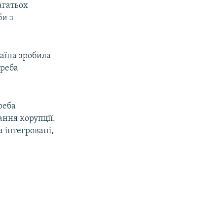
агатьох
би з
аїна зробила
треба
реба
ання корупції.
а інтегровані,