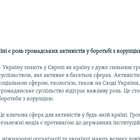
їні є роль громадських активістів у боротьбі з корупціє
– Україну знають у Європі як країну з дуже сильним 
суспільством, яке активне в багатьох сферах. Активіст
соціальною сферою, екологією, також на Сході України,
громадянське суспільство відіграє важливу роль. Це стос
боротьби з корупцією.
Це ключова сфера для активістів у будь-якій країні. Гр
 незалежні медіа є противагою до державних інституцій
і, міжнародні організації та українці мають велику дові