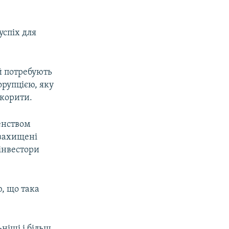
успіх для
ей потребують
орупцією, яку
скорити.
венством
 захищені
інвестори
, що така
ніші і більш