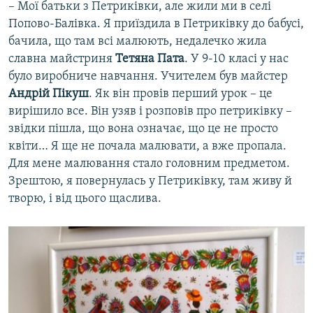
– Мої батьки з Петриківки, але жили ми в селі
Попово-Балівка. Я приїздила в Петриківку до бабусі,
бачила, що там всі малюють, недалечко жила
славна майстриня
Тетяна Пата
. У 9-10 класі у нас
було виробниче навчання. Учителем був майстер
Андрій Пікуш
. Як він провів перший урок – це
вирішило все. Він узяв і розповів про петриківку –
звідки пішла, що вона означає, що це не просто
квіти… Я ще не почала малювати, а вже пропала.
Для мене малювання стало головним предметом.
Зрештою, я повернулась у Петриківку, там живу й
творю, і від цього щаслива.