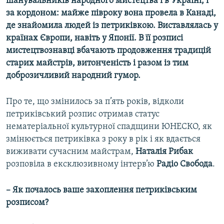
шанувальників народного мистецтва і в Україні, і
за кордоном: майже півроку вона провела в Канаді,
де знайомила людей із петриківкою. Виставлялась у
країнах Європи, навіть у Японії. В її розписі
мистецтвознавці вбачають продовження традицій
старих майстрів, витонченість і разом із тим
доброзичливий народний гумор.
Про те, що змінилось за п’ять років, відколи
петриківський розпис отримав статус
нематеріальної культурної спадщини ЮНЕСКО, як
змінюється петриківка з року в рік і як вдається
виживати сучасним майстрам,
Наталія Рибак
розповіла в ексклюзивному інтерв’ю
Радіо Свобода
.
– Як почалось ваше захоплення петриківським
розписом?