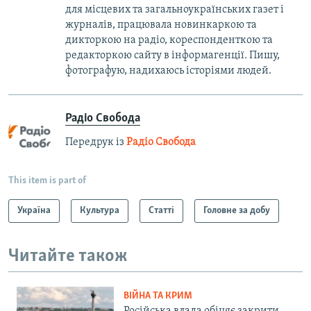
для місцевих та загальноукраїнських газет і
журналів, працювала новинкаркою та
дикторкою на радіо, кореспонденткою та
редакторкою сайту в інформагенції. Пишу,
фотографую, надихаюсь історіями людей.
Радіо Свобода
Передрук із
Радіо Свобода
This item is part of
Україна
Культура
Статті
Головне за добу
Читайте також
ВІЙНА ТА КРИМ
Російська влада обіцяє закрити