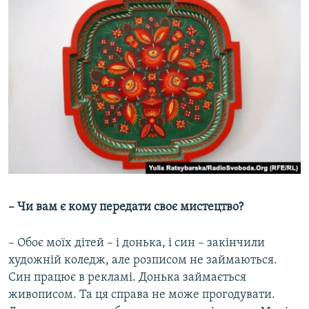
– Чи вам є кому передати своє мистецтво?
– Обоє моїх дітей – і донька, і син – закінчили
художній коледж, але розписом не займаються.
Син працює в рекламі. Донька займається
живописом. Та ця справа не може прогодувати.