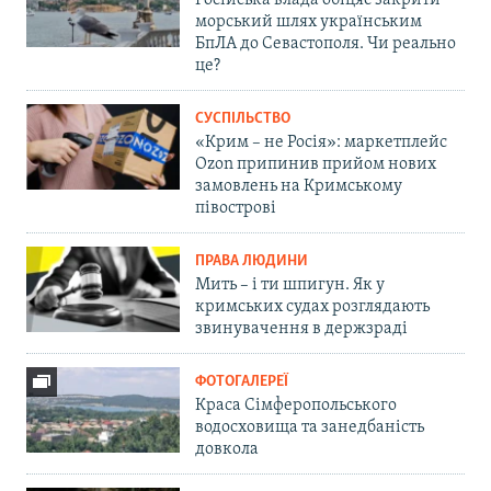
морський шлях українським
БпЛА до Севастополя. Чи реально
це?
СУСПІЛЬСТВО
«Крим – не Росія»: маркетплейс
Ozon припинив прийом нових
замовлень на Кримському
півострові
ПРАВА ЛЮДИНИ
Мить – і ти шпигун. Як у
кримських судах розглядають
звинувачення в держзраді
ФОТОГАЛЕРЕЇ
Краса Сімферопольського
водосховища та занедбаність
довкола