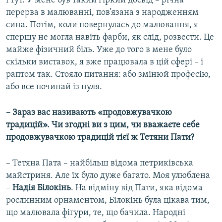
і тут. У мене був такий гіркий досвід – річна
перерва в малюванні, пов’язана з народженням
сина. Потім, коли повернулась до малювання, я
спершу не могла навіть фарби, як слід, розвести. Це
майже фізичний біль. Уже до того в мене було
скільки виставок, я вже працювала в цій сфері – і
раптом так. Стояло питання: або змінюй професію,
або все починай із нуля.​
– Зараз вас називають «продовжувачкою
традицій». Чи згодні ви з цим, чи вважаєте себе
продовжувачкою традицій тієї ж Тетяни Пати?
– Тетяна Пата – найбільш відома петриківська
майстриня. Але їх було дуже багато. Моя улюблена
–
Надія Білокінь
. На відміну від Пати, яка відома
рослинним орнаментом, Білокінь була цікава тим,
що малювала фігури, те, що бачила. Народні