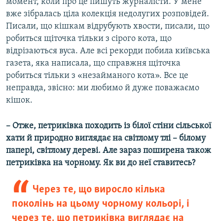
момент, коли про це пишуть журналісти. У мене
вже зібралась ціла колекція недолугих розповідей.
Писали, що кішкам відрубують хвости, писали, що
робиться щіточка тільки з сірого кота, що
відрізаються вуса. Але всі рекорди побила київська
газета, яка написала, що справжня щіточка
робиться тільки з «незайманого кота». Все це
неправда, звісно: ми любимо й дуже поважаємо
кішок.
– Отже, петриківка походить із білої стіни сільської
хати й природно виглядає на світлому тлі – білому
папері, світлому дереві. Але зараз поширена також
петриківка на чорному. Як ви до неї ставитесь?
Через те, що виросло кілька
поколінь на цьому чорному кольорі, і
через те, що петриківка виглядає на