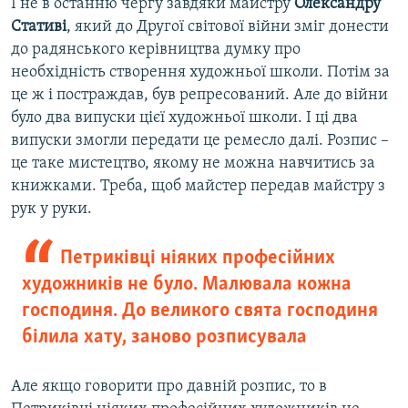
І не в останню чергу завдяки майстру
Олександру
Стативі
, який до Другої світової війни зміг донести
до радянського керівництва думку про
необхідність створення художньої школи. Потім за
це ж і постраждав, був репресований. Але до війни
було два випуски цієї художньої школи. І ці два
випуски змогли передати це ремесло далі. Розпис –
це таке мистецтво, якому не можна навчитись за
книжками. Треба, щоб майстер передав майстру з
рук у руки.
Петриківці ніяких професійних
художників не було. Малювала кожна
господиня. До великого свята господиня
білила хату, заново розписувала
Але якщо говорити про давній розпис, то в