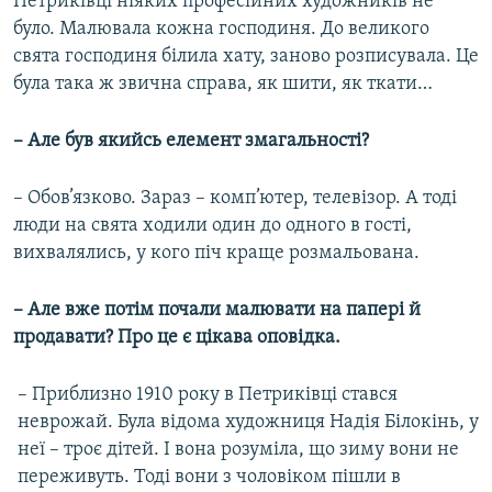
Петриківці ніяких професійних художників не
було. Малювала кожна господиня. До великого
свята господиня білила хату, заново розписувала. Це
була така ж звична справа, як шити, як ткати…
– Але був якийсь елемент змагальності?
– Обов’язково. Зараз – комп’ютер, телевізор. А тоді
люди на свята ходили один до одного в гості,
вихвалялись, у кого піч краще розмальована.
– Але вже потім почали малювати на папері й
продавати? Про це є цікава оповідка.
– Приблизно 1910 року в Петриківці стався
неврожай. Була відома художниця Надія Білокінь, у
неї – троє дітей. І вона розуміла, що зиму вони не
переживуть. Тоді вони з чоловіком пішли в