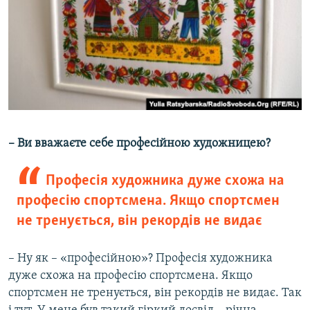
– Ви вважаєте себе професійною художницею?
Професія художника дуже схожа на
професію спортсмена. Якщо спортсмен
не тренується, він рекордів не видає
– Ну як – «професійною»? Професія художника
дуже схожа на професію спортсмена. Якщо
спортсмен не тренується, він рекордів не видає. Так