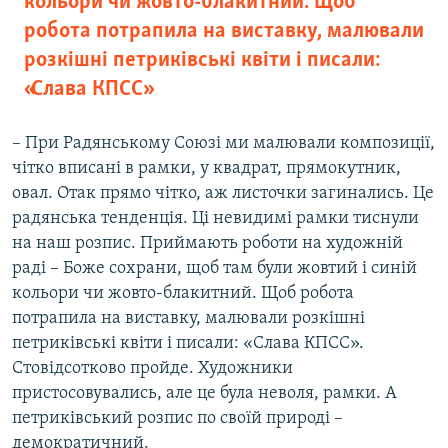
кольори чи жовто-блакитний. Щоб
робота потрапила на виставку, малювали
розкішні петриківські квіти і писали:
«Слава КПСС»
– При Радянському Союзі ми малювали композиції,
чітко вписані в рамки, у квадрат, прямокутник,
овал. Отак прямо чітко, аж листочки загинались. Це
радянська тенденція. Ці невидимі рамки тиснули
на наш розпис. Приймають роботи на художній
раді – Боже сохрани, щоб там були жовтий і синій
кольори чи жовто-блакитний. Щоб робота
потрапила на виставку, малювали розкішні
петриківські квіти і писали: «Слава КПСС».
Стовідсотково пройде. Художники
пристосовувались, але це була неволя, рамки. А
петриківський розпис по своїй природі –
демократичний.