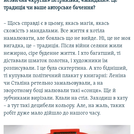
незвична «кругла» петриківка, «мандали». Це
традиція чи ваше авторське бачення?
– Щось справді є в цьому, якась магія, якась
схожість з мандалами. Все життя я хотіла
намалювати, але боялась що не вийде. Ні, це не моя
вигадка, це – традиція. Після війни селяни жили
нежирно, сіре буденне життя. І хто багатший, ті
діставали шматок полотна, і художники їм
розписували. І це була скатертина. А хто бідніший,
ті купували політичний плакат у книгарні: Леніна
чи Сталіна ретельно замальовували, а на
зворотному боці малювали такі «сонця». Ще й
зубчиками вирізали. Клали на стіл. Заходиш в хату
– а тут такі децибели кольору. Але, на жаль, таких
робіт дуже мало дійшло до нашого часу.