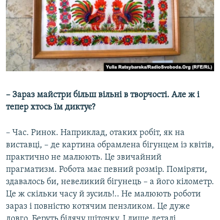
– Зараз майстри більш вільні в творчості. Але ж і
тепер хтось їм диктує?
– Час. Ринок. Наприклад, отаких робіт, як на
виставці, – де картина обрамлена бігунцем із квітів,
практично не малюють. Це звичайний
прагматизм. Робота має певний розмір. Поміряти,
здавалось би, невеликий бігунець – а його кілометр.
Це ж скільки часу й зусиль!.. Не малюють роботи
зараз і повністю котячим пензликом. Це дуже
довго. Беруть білячу щіточку. І лише деталі