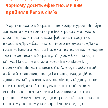
чорному досить ефектно, ми вже
прийняли його в сім’ю
– Чорний колір в Україні – це колір журби. Він був
занесений у петриківку в 60-х роках минулого
століття, коли працювала фабрика народних
виробів «Дружба». Ніхто нічого не думав. «Дайош
план!». Взяли з Росії, з Палеха технологію, це чорне
тло і перенесли в Україну. У цьому був і плюс, і
мінус. Плюс – ми стали всесвітньо відомі, ця
продукція пішла на весь світ. Але був зроблений
хибний висновок, що це і є наше, традиційне.
Додають олії у вогонь журналісти, які допускають
неточності, а то й пишуть нісенітниці: мовляв,
спеціально коптили стіни і малювали на них
розпис… Але через те, що виросло кілька поколінь
на цьому чорному кольорі, і через те, що