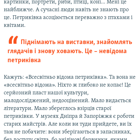
картинки, портрети, риби, птиці, коні… Мені це
найближче. А сучасні люди навіть не знають про
це. Петриківка асоціюється переважно з птахами і
квітами.
Піднімають на виставки, знайомлять
глядачів і знову ховають. Це – невідома
петриківка
Кажуть: «Всесвітньо відома петриківка». Та вона не
«всесвітньо відома». Ніхто ж глибоко не копає! Це
серйозний пласт нашої культури,
малодосліджений, недооцінений. Мало видається
літератури. Мало збереглось взірців старої
петриківки. У музеях Дніпра й Запоріжжя є роботи
старих майстрів. Але коли ви туди прийдете, ви їх
там не побачите: вони зберігаються в запасниках,
без доступу світла, бо анілінові барвники, якими