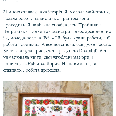
Зі мною сталася така історія. Я, молода майстриня,
подала роботу на виставку. І раптом вона
проходить. Я навіть не сподівалась. Пройшли з
Петриківки тільки три майстри – двоє досвідчених
і я, молода-зелена. Всі: «Ой, були кращі роботи, а її
робота пройшла». А все пояснювалось дуже просто.
Виставка була присвячена радянській міліції. А я
намалювала квіти, свої улюблені майори, і
написала: «Квіти-майори». Не навмисне, так
співпало. І робота пройшла.