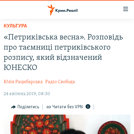
Доступність
посилання
Перейти
КУЛЬТУРА
до
НОВИНИ
«Петриківська весна». Розповідь
основного
ВОДА.КРИМ
матеріалу
про таємниці петриківського
ВІДЕО ТА ФОТО
Перейти
розпису, який відзначений
до
ПОЛІТИКА
ЮНЕСКО
основної
БЛОГИ
навігації
Юлія Рацибарська
Радіо Свобода
Перейти
ПОГЛЯД
до
24 квітень 2019, 08:30
ІНТЕРВ'Ю
пошуку
ВСЕ ЗА ДЕНЬ
Поділитись
Читати без VPN
СПЕЦПРОЕКТИ
ЯК ОБІЙТИ БЛОКУВАННЯ
ДЕПОРТАЦІЯ