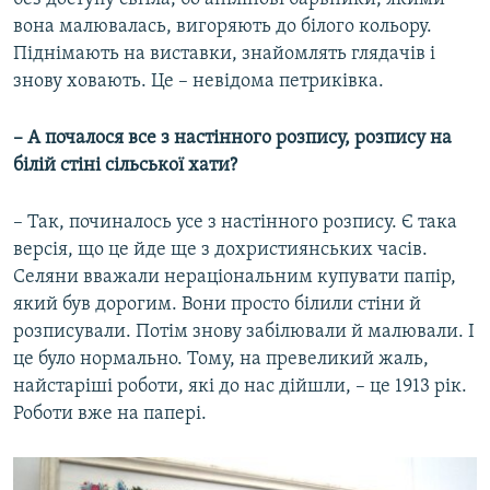
вона малювалась, вигоряють до білого кольору.
Піднімають на виставки, знайомлять глядачів і
знову ховають. Це – невідома петриківка.
– А почалося все з настінного розпису, розпису на
білій стіні сільської хати?
– Так, починалось усе з настінного розпису. Є така
версія, що це йде ще з дохристиянських часів.
Селяни вважали нераціональним купувати папір,
який був дорогим. Вони просто білили стіни й
розписували. Потім знову забілювали й малювали. І
це було нормально. Тому, на превеликий жаль,
найстаріші роботи, які до нас дійшли, – це 1913 рік.
Роботи вже на папері.