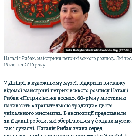
ВІДЕОУРОКИ «ELIFBE»
Русский
СВІДЧЕННЯ ОКУПАЦІЇ
Qırımtatar
УКРАЇНСЬКА ПРОБЛЕМА КРИМУ
ДОЛУЧАЙСЯ!
ІНФОГРАФІКА
Наталія Рибак, майстриня петриківського розпису. Дніпро,
18 квітня 2019 року
Усі сайти RFE/RL
У Дніпрі, в художньому музеї, відкрили виставку
відомої майстрині петриківського розпису Наталії
Рибак «Петриківська весна». 60-річну мисткиню
називають «хранителькою традицій» цього
унікального мистецтва. В експозиції представили
як її давні роботи, які зберігаються у фондах музею,
так і сучасні. Наталія Рибак знана серед