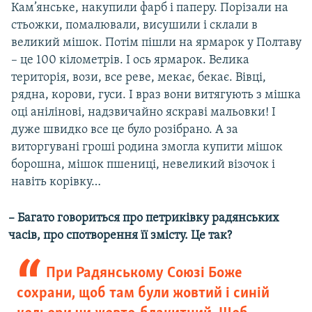
Кам’янське, накупили фарб і паперу. Порізали на
стьожки, помалювали, висушили і склали в
великий мішок. Потім пішли на ярмарок у Полтаву
– це 100 кілометрів. І ось ярмарок. Велика
територія, вози, все реве, мекає, бекає. Вівці,
рядна, корови, гуси. І враз вони витягують з мішка
оці анілінові, надзвичайно яскраві мальовки! І
дуже швидко все це було розібрано. А за
виторгувані гроші родина змогла купити мішок
борошна, мішок пшениці, невеликий візочок і
навіть корівку…
– Багато говориться про петриківку радянських
часів, про спотворення її змісту. Це так?
При Радянському Союзі Боже
сохрани, щоб там були жовтий і синій