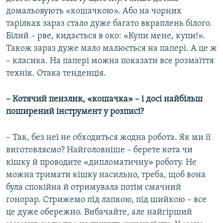
домальовують «кошачкою». Або на чорних
тарілках зараз стало дуже багато вкраплень білого.
Білий – рве, кидається в око: «Купи мене, купи!».
Також зараз дуже мало малюється на папері. А це ж
– класика. На папері можна показати все розмаїття
технік. Отака тенденція.
– Котячий пензлик, «кошачка» – і досі найбільш
поширений інструмент у розписі?
– Так, без неї не обходиться жодна робота. Як ми її
виготовляємо? Найголовніше – берете кота чи
кішку й проводите «дипломатичну» роботу. Не
можна тримати кішку насильно, треба, щоб вона
була спокійна й отримувала потім смачний
гонорар. Стрижемо під лапкою, під шийкою – все
це дуже обережно. Вибачайте, але найгірший