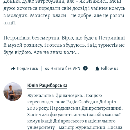
Донька дуже затребувана, але – як візажист. Мені
дуже хочеться передати свій досвід і уміння комусь
з молодих. Майстер-класи – це добре, але це разові
акції.
Петриківка безсмертна. Вірю, що буде в Петриківці
й музей розпису, і готель збудують, і від туристів не
буде відбою. Але не знаю коли…
Поділитись
Читати без VPN
Follow us
Юлія Рацибарська
Журналістка-фрілансерка. Працюю
кореспонденткою Радіо Свобода в Дніпрі з
2006 року. Народилась на Дніпропетровщині.
Закінчила факультет систем і засобів масової
комунікації Дніпровського національного
університету – магістр журналістики. Писала