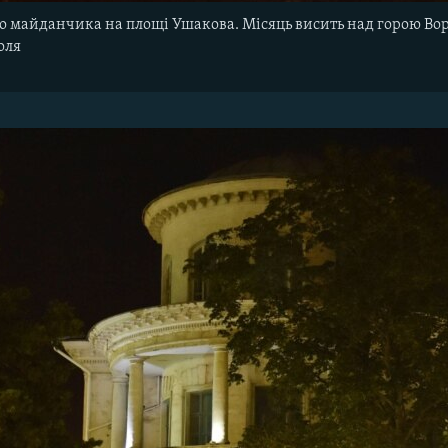
о майданчика на площі Ушакова. Місяць висить над горою Воро
оля