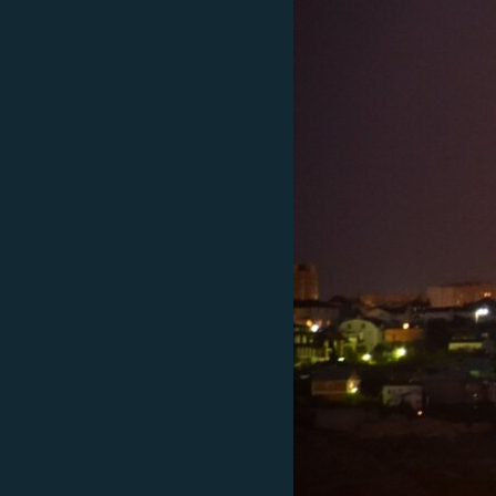
ВІДЕОУРОКИ «ELIFBE»
СВІДЧЕННЯ ОКУПАЦІЇ
УКРАЇНСЬКА ПРОБЛЕМА КРИМУ
ІНФОГРАФІКА