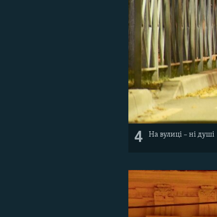
4
На вулиці – ні душі