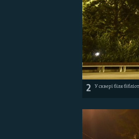
2
У сквері біля бібліо