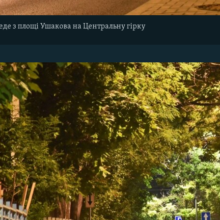
еде з площі Ушакова на Центральну гірку