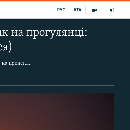
РУС
КТА
к на прогулянці:
ея)
Влітку в центрі Севастополя спостерігається досить бурхливе нічне життя, але на прилеглих до Міського кільця вулицях, на диво, безлюдно.