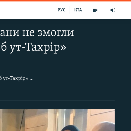
РУС
КТА
ани не змогли
б ут-Тахрір»
 встановити їхні особи і перевірити у базі даних.