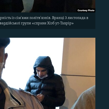
ість із сім'ями політв'язнів. Вранці 3 листопада в
ардійської групи «справи Хізб ут-Тахрір»