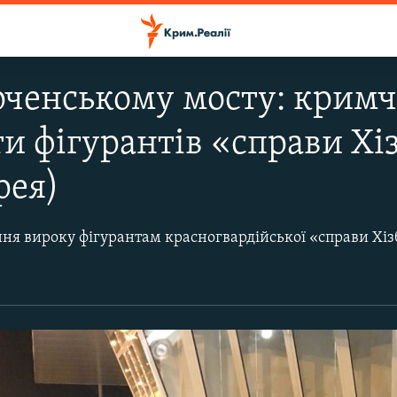
рченському мосту: кримч
и фігурантів «справи Хіз
рея)
имські активісти поїхали до Ростова-на-Дону, щоб підтримати земляків. На Керченському мосту близько 9 вечора їх зупинили співробітники російської ДПС. Як повідомили затримані активісти, у них зібрали паспорти, щоб