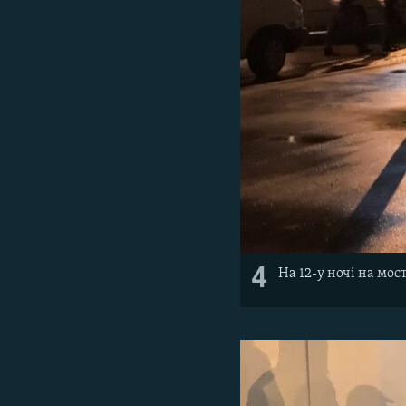
4
На 12-у ночі на мос