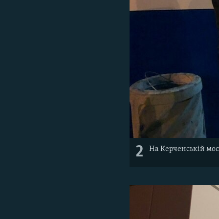
2
На Керченській мос