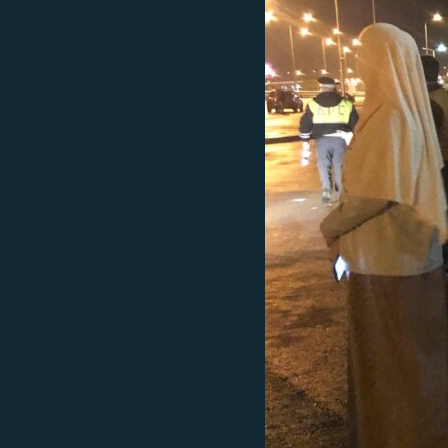
ВІДЕОУРОКИ «ELIFBE»
СВІДЧЕННЯ ОКУПАЦІЇ
УКРАЇНСЬКА ПРОБЛЕМА КРИМУ
ІНФОГРАФІКА