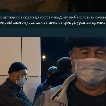
і активісти виїхали до Ростова-на-Дону, щоб висловити солідарн
му військовому суді мали винести вирок фігурантам красногв