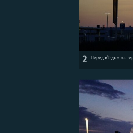
2
Перед в'їздом на т