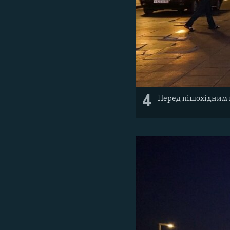
4
Перед пішохідним п