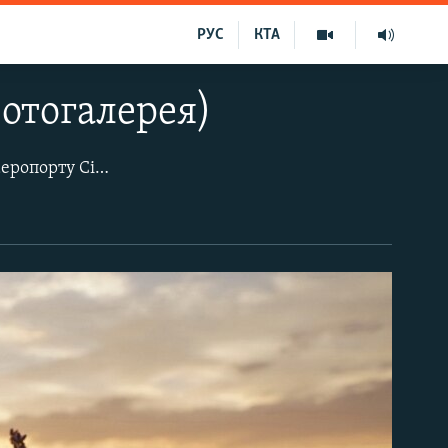
РУС
КТА
фотогалерея)
Село Укромне, площа Возз'єднання, 1 – це офіційна адреса нового терміналу аеропорту Сімферополя. Пізно ввечері тут уже не так спекотно, як у денний час. І не метушливо. Пасажири в очікуванні своїх рейсів проводять час пере фонтаном, що «танцює», в оточенні лавандового поля. Більшість же пасажирів обирає зали очікування, де теж скупченості серед тих, хто прилітає та відлітає, не спостерігається. Перших, як і завжди, «підстерігають» настирливі таксисти.