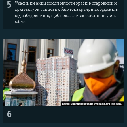
5
Учасники акції несли макети зразків старовинної
архітектури і типових багатоквартирних будинків
від забудовників, щоб показати як останні псують
місто...
6