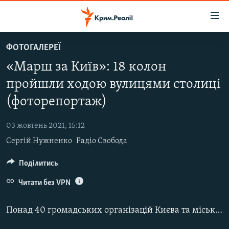
Доступність
посилання
Перейти
ФОТОГАЛЕРЕЇ
до
НОВИНИ
«Марш за Київ»: 18 колон
основного
ВОДА.КРИМ
матеріалу
пройшли ходою вулицями столиці
ВІДЕО ТА ФОТО
Перейти
(фоторепортаж)
до
ПОЛІТИКА
основної
03 жовтень 2021, 15:12
БЛОГИ
навігації
Сергій Нужненко
Радіо Свобода
Перейти
ПОГЛЯД
до
Поділитись
ІНТЕРВ'Ю
пошуку
ВСЕ ЗА ДЕНЬ
Читати без VPN
СПЕЦПРОЕКТИ
Понад 40 громадських організацій Києва та міських ініціатив 2 жовтня організували перший об'єднаний
ЯК ОБІЙТИ БЛОКУВАННЯ
ДЕПОРТАЦІЯ