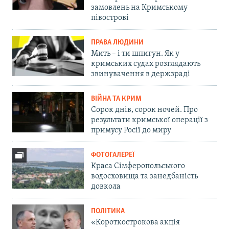
замовлень на Кримському
півострові
ПРАВА ЛЮДИНИ
Мить – і ти шпигун. Як у
кримських судах розглядають
звинувачення в держзраді
ВІЙНА ТА КРИМ
Сорок днів, сорок ночей. Про
результати кримської операції з
примусу Росії до миру
ФОТОГАЛЕРЕЇ
Краса Сімферопольського
водосховища та занедбаність
довкола
ПОЛІТИКА
«Короткострокова акція