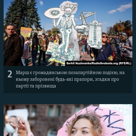
2
Марш є громадянською позапартійною подією, на
ньому заборонені будь-які прапори, згадки про
партії та прізвища