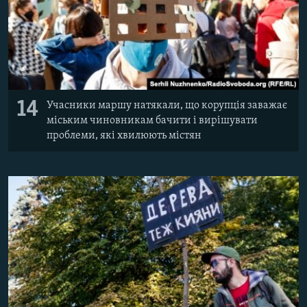
14
Учасники маршу натякали, що корупція заважає
міським чиновникам бачити і вирішувати
проблеми, які хвилюють містян