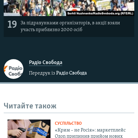
19
За підрахунками організаторів, в акції взяли
участь приблизно 2000 осіб
Радіо Свобода
Передрук із
Радіо Свобода
Читайте також
СУСПІЛЬСТВО
«Крим – не Росія»: маркетплейс
Ozon припинив прийом нових