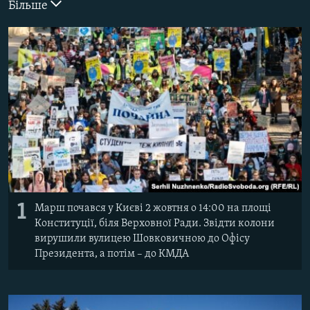
Більше
ВІДЕОУРОКИ «ELIFBE»
Русский
СВІДЧЕННЯ ОКУПАЦІЇ
Qırımtatar
УКРАЇНСЬКА ПРОБЛЕМА КРИМУ
ДОЛУЧАЙСЯ!
ІНФОГРАФІКА
Усі сайти RFE/RL
1
Марш почався у Києві 2 жовтня о 14:00 на площі
Конституції, біля Верховної Ради. Звідти колони
вирушили вулицею Шовковичною до Офісу
Президента, а потім – до КМДА