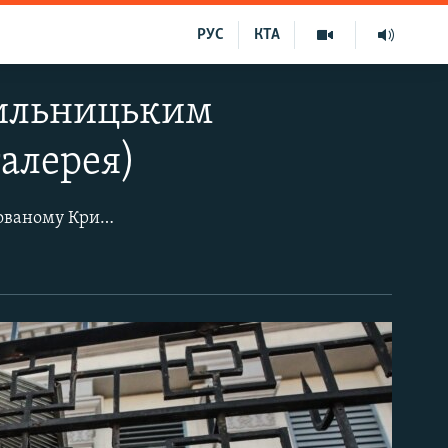
РУС
КТА
сильницьким
алерея)
У Києві під посольством Росії відбулась акція на честь зниклих людей в анексованому Криму. Акція «Календар закриє цей лист на 15 персон» проходить уже четвертий рік для того, щоб привернути увагу до жертв насильницьких зникнень у Криму.