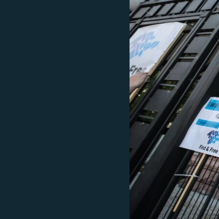
ВІДЕОУРОКИ «ELIFBE»
СВІДЧЕННЯ ОКУПАЦІЇ
УКРАЇНСЬКА ПРОБЛЕМА КРИМУ
ІНФОГРАФІКА