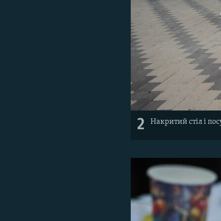
2
Накритий стіл і по