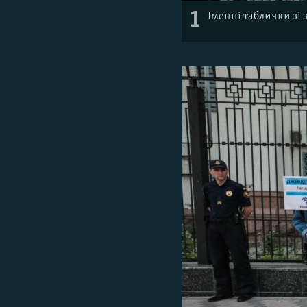
1
Іменні таблички зі 