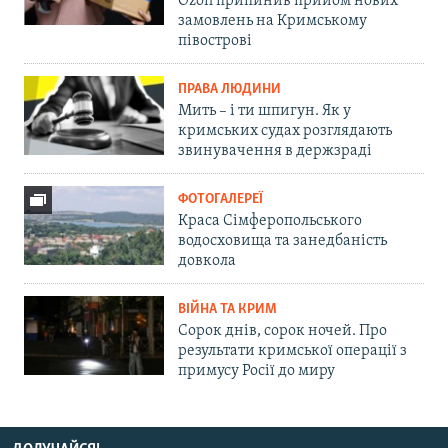
Ozon припинив прийом нових
замовлень на Кримському
півострові
ПРАВА ЛЮДИНИ
Мить – і ти шпигун. Як у
кримських судах розглядають
звинувачення в держзраді
ФОТОГАЛЕРЕЇ
Краса Сімферопольського
водосховища та занедбаність
довкола
ВІЙНА ТА КРИМ
Сорок днів, сорок ночей. Про
результати кримської операції з
примусу Росії до миру