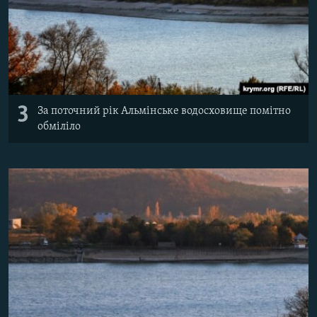
3
За поточний рік Альмінське водосховище помітно
обміліло