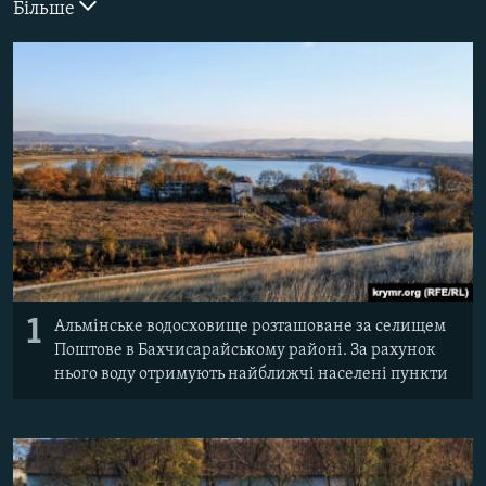
Більше
ВІДЕОУРОКИ «ELIFBE»
Русский
СВІДЧЕННЯ ОКУПАЦІЇ
Qırımtatar
УКРАЇНСЬКА ПРОБЛЕМА КРИМУ
ДОЛУЧАЙСЯ!
ІНФОГРАФІКА
Усі сайти RFE/RL
1
Альмінське водосховище розташоване за селищем
Поштове в Бахчисарайському районі. За рахунок
нього воду отримують найближчі населені пункти