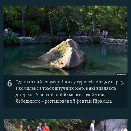
6
Одним з найпопулярніших у туристів місць у парку,
є комплекс з трьох штучних озер, в які впадають
джерела. У центрі найбільшого водоймища –
Лебединого – розташований фонтан Піраміда