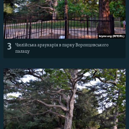
3
Чилійська араукарія в парку Воронцовського
палацу