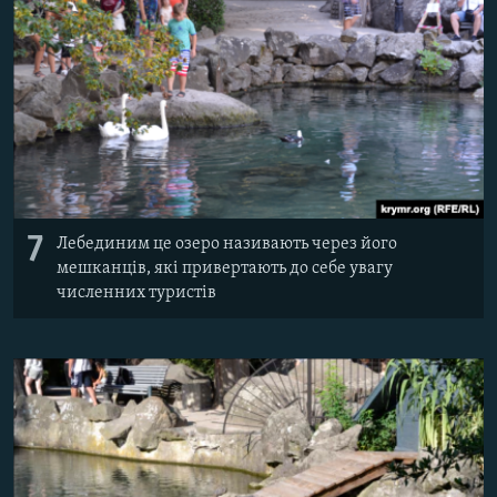
7
Лебединим це озеро називають через його
мешканців, які привертають до себе увагу
численних туристів