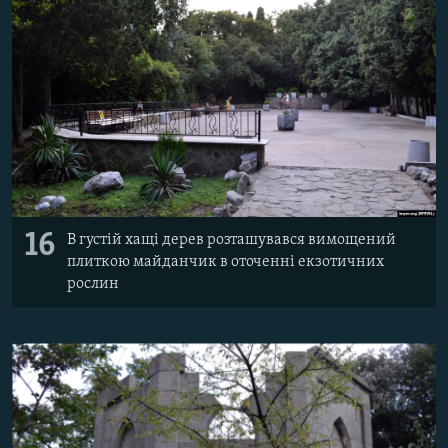
16
В густій хащі дерев розташувався вимощений
плиткою майданчик в оточенні екзотичних
рослин