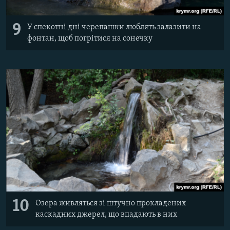
9
У спекотні дні черепашки люблять залазити на
фонтан, щоб погрітися на сонечку
10
Озера живляться зі штучно прокладених
каскадних джерел, що впадають в них