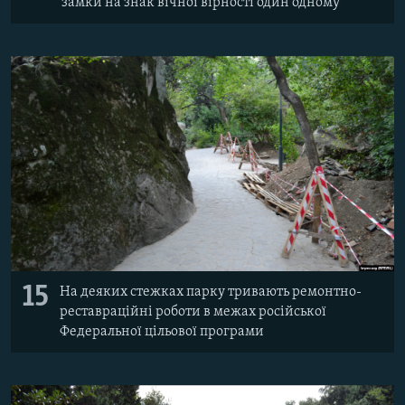
замки на знак вічної вірності один одному
15
На деяких стежках парку тривають ремонтно-
реставраційні роботи в межах російської
Федеральної цільової програми