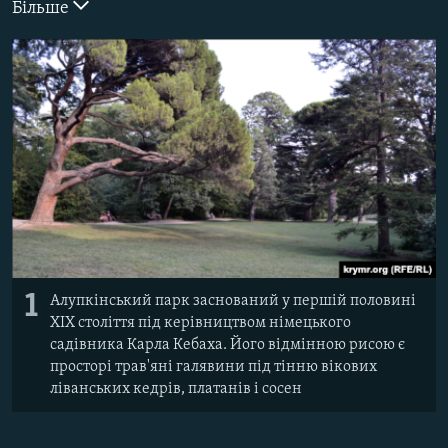
Більше
ВІДЕОУРОКИ «ELIFBE»
Русский
СВІДЧЕННЯ ОКУПАЦІЇ
Qırımtatar
УКРАЇНСЬКА ПРОБЛЕМА КРИМУ
ДОЛУЧАЙСЯ!
ІНФОГРАФІКА
Усі сайти RFE/RL
1
Алупкінський парк заснований у першій половині
XIX століття під керівництвом німецького
садівника Карла Кебаха. Його відмінною рисою є
просторі трав'яні галявини під тінню вікових
ліванських кедрів, платанів і сосен