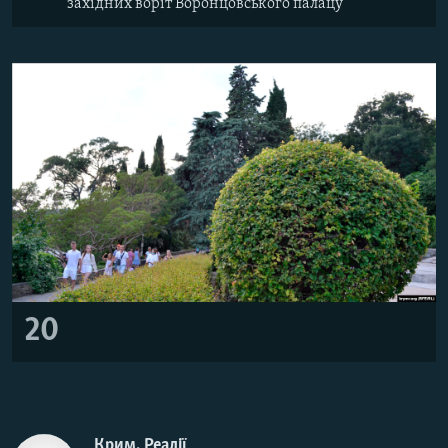
західних воріт Воронцовського палацу
20
Крим. Реалії