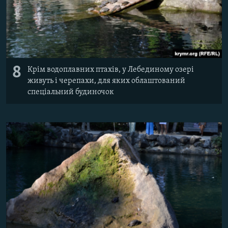
8
Крім водоплавних птахів, у Лебединому озері
живуть і черепахи, для яких облаштований
спеціальний будиночок