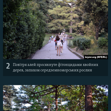
2
Повітря алей просякнуте фітонцидами хвойних
дерев, запахом середземноморських рослин