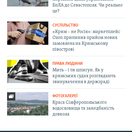
морський шлях українським
БпЛА до Севастополя. Чи реально
це?
СУСПІЛЬСТВО
«Крим – не Росія»: маркетплейс
Ozon припинив прийом нових
замовлень на Кримському
півострові
ПРАВА ЛЮДИНИ
Мить – і ти шпигун. Як у
кримських судах розглядають
звинувачення в держзраді
ФОТОГАЛЕРЕЇ
Краса Сімферопольського
водосховища та занедбаність
довкола