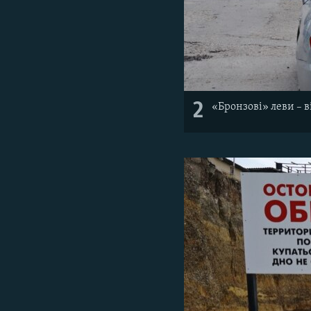
2
«Бронзові» леви – в