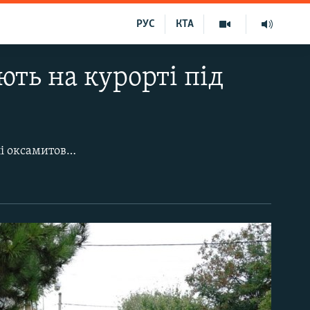
РУС
КТА
ть на курорті під
У селищі Миколаївка – найближчому до кримської столиці – в самому розпалі оксамитовий сезон. Однак насолодитися ним сповна приїжджим поки не вдається – вже який день у селищі похмуро, йде дощ і штормить море. Незважаючи на негоду, відпочивальники за першої нагоди поспішають на море. На початку вересня воно все ще тепле.