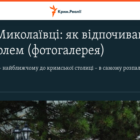
иколаївці: як відпочиваю
лем (фотогалерея)