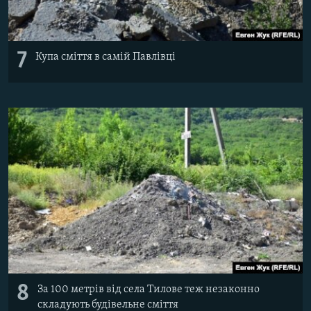
7
Купа сміття в самій Павлівці
8
За 100 метрів від села Тилове теж незаконно
складують будівельне сміття