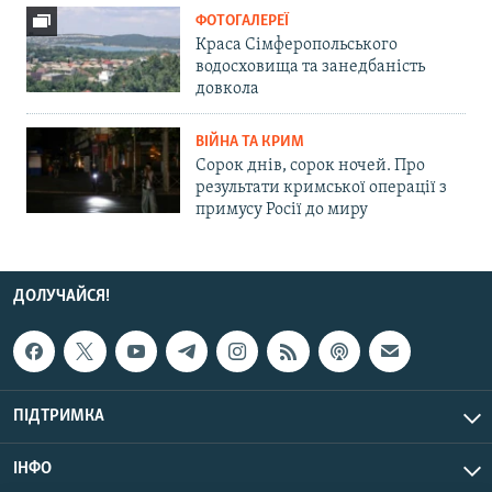
ФОТОГАЛЕРЕЇ
Краса Сімферопольського
водосховища та занедбаність
довкола
ВІЙНА ТА КРИМ
Сорок днів, сорок ночей. Про
результати кримської операції з
примусу Росії до миру
ДОЛУЧАЙСЯ!
ПІДТРИМКА
ІНФО