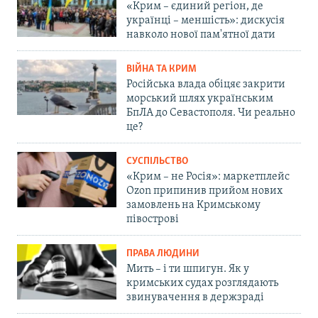
«Крим – єдиний регіон, де
українці – меншість»: дискусія
навколо нової пам'ятної дати
ВІЙНА ТА КРИМ
Російська влада обіцяє закрити
морський шлях українським
БпЛА до Севастополя. Чи реально
це?
СУСПІЛЬСТВО
«Крим – не Росія»: маркетплейс
Ozon припинив прийом нових
замовлень на Кримському
півострові
ПРАВА ЛЮДИНИ
Мить – і ти шпигун. Як у
кримських судах розглядають
звинувачення в держзраді