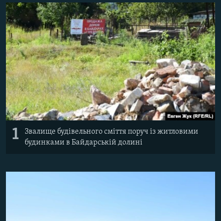
ВІДЕОУРОКИ «ELIFBE»
Русский
СВІДЧЕННЯ ОКУПАЦІЇ
Qırımtatar
УКРАЇНСЬКА ПРОБЛЕМА КРИМУ
ДОЛУЧАЙСЯ!
ІНФОГРАФІКА
Усі сайти RFE/RL
1
Звалище будівельного сміття поруч із житловими
будинками в Байдарській долині