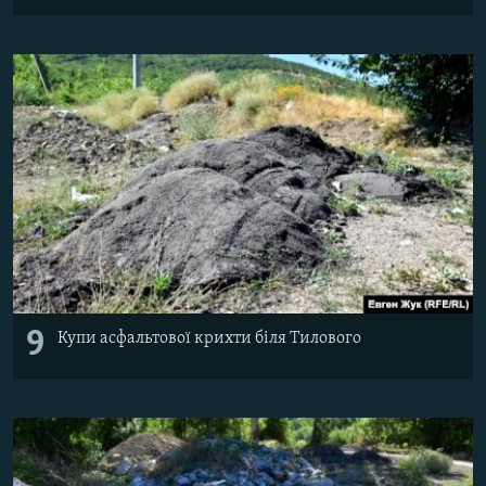
9
Купи асфальтової крихти біля Тилового