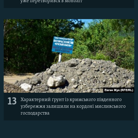
уже перетворився в моноліт
13
Характерний ґрунт із кримського південного
узбережжя залишили на кордоні мисливського
господарства