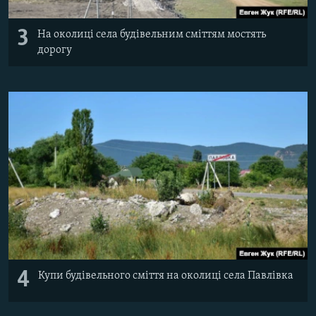
3
На околиці села будівельним сміттям мостять
дорогу
4
Купи будівельного сміття на околиці села Павлівка