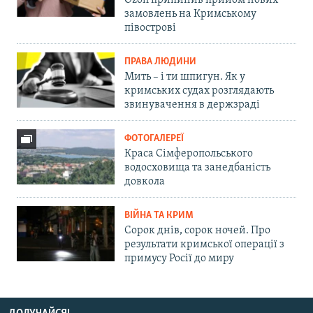
Ozon припинив прийом нових
замовлень на Кримському
півострові
ПРАВА ЛЮДИНИ
Мить – і ти шпигун. Як у
кримських судах розглядають
звинувачення в держзраді
ФОТОГАЛЕРЕЇ
Краса Сімферопольського
водосховища та занедбаність
довкола
ВІЙНА ТА КРИМ
Сорок днів, сорок ночей. Про
результати кримської операції з
примусу Росії до миру