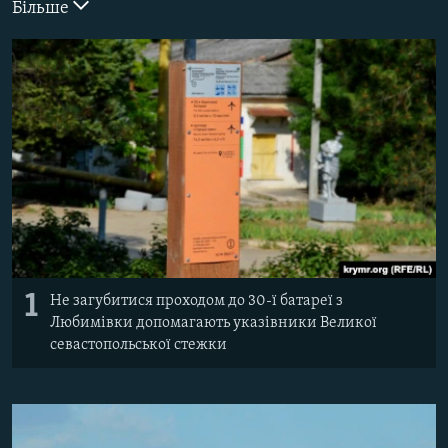
Більше
ВІДЕОУРОКИ «ELIFBE»
Русский
СВІДЧЕННЯ ОКУПАЦІЇ
Qırımtatar
УКРАЇНСЬКА ПРОБЛЕМА КРИМУ
ДОЛУЧАЙСЯ!
ІНФОГРАФІКА
Усі сайти RFE/RL
1
Не загубитися проходом до 30-ї батареї з
Любимівки допомагають указівники Великої
севастопольської стежки