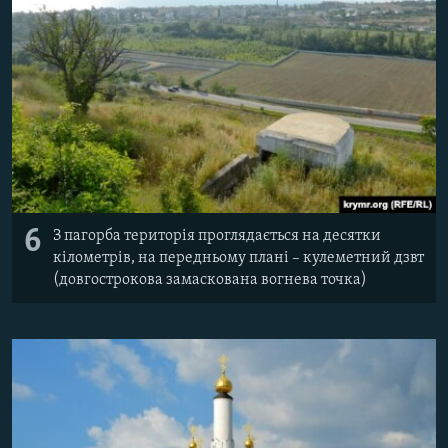
6
З пагорба територія проглядається на десятки
кілометрів, на передньому плані – кулеметний дзвт
(довгострокова замаскована вогнева точка)