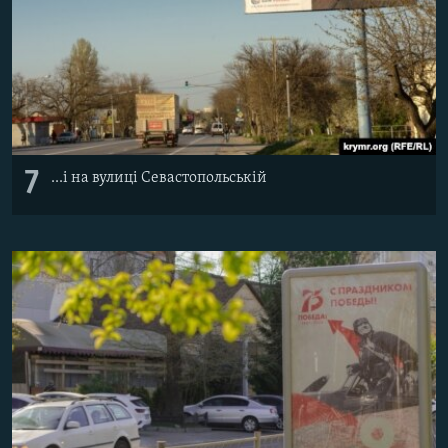
7
...і на вулиці Севастопольській