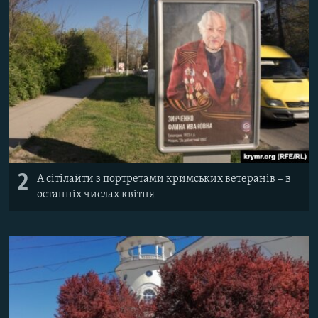
2
А сітілайти з портретами кримських ветеранів – в
останніх числах квітня