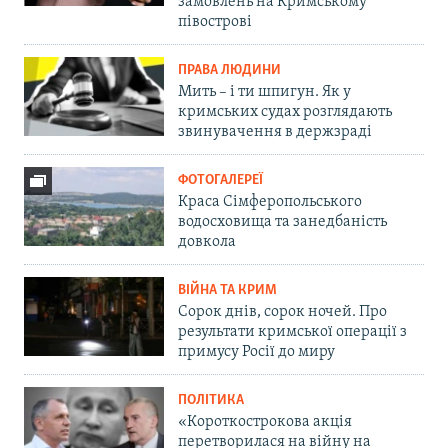
замовлень на Кримському
півострові
ПРАВА ЛЮДИНИ
Мить – і ти шпигун. Як у
кримських судах розглядають
звинувачення в держзраді
ФОТОГАЛЕРЕЇ
Краса Сімферопольського
водосховища та занедбаність
довкола
ВІЙНА ТА КРИМ
Сорок днів, сорок ночей. Про
результати кримської операції з
примусу Росії до миру
ПОЛІТИКА
«Короткострокова акція
перетворилася на війну на