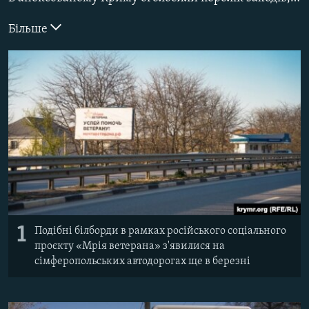
ВІДЕОУРОКИ «ELIFBE»
Русский
Більше
СВІДЧЕННЯ ОКУПАЦІЇ
Qırımtatar
УКРАЇНСЬКА ПРОБЛЕМА КРИМУ
ДОЛУЧАЙСЯ!
ІНФОГРАФІКА
Усі сайти RFE/RL
1
Подібні білборди в рамках російського соціального
проєкту «Мрія ветерана» з'явилися на
сімферопольських автодорогах ще в березні