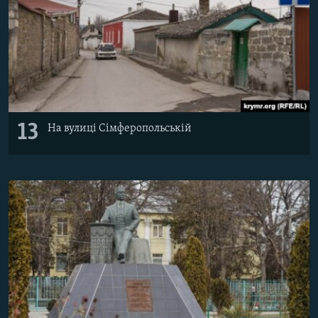
13
На вулиці Сімферопольській