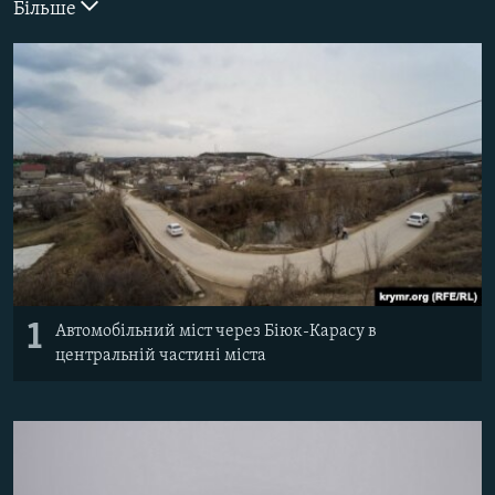
Більше
ВІДЕОУРОКИ «ELIFBE»
Русский
СВІДЧЕННЯ ОКУПАЦІЇ
Qırımtatar
УКРАЇНСЬКА ПРОБЛЕМА КРИМУ
ДОЛУЧАЙСЯ!
ІНФОГРАФІКА
Усі сайти RFE/RL
1
Автомобільний міст через Біюк-Карасу в
центральній частині міста