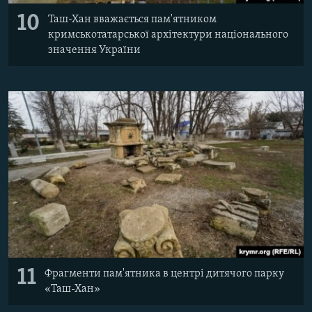
10
Таш-Хан вважається пам'ятником
кримськотатарської архітектури національного
значення України
11
Фрагменти пам'ятника в центрі дитячого парку
«Таш-Хан»