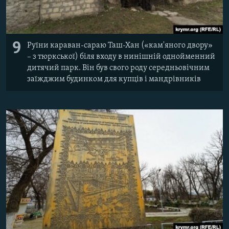
9
Руїни караван-сараю Таш-Хан («кам'яного двору»
– з тюркської) біля входу в нинішній однойменний
дитячий парк. Він був свого роду середньовічним
заїжджим будинком для купців і мандрівників