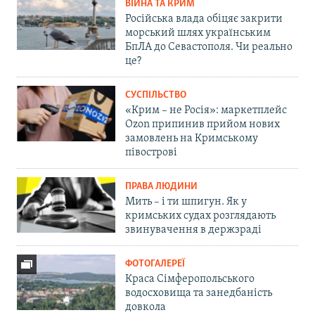
ВІЙНА ТА КРИМ
Російська влада обіцяє закрити
морський шлях українським
БпЛА до Севастополя. Чи реально
це?
СУСПІЛЬСТВО
«Крим – не Росія»: маркетплейс
Ozon припинив прийом нових
замовлень на Кримському
півострові
ПРАВА ЛЮДИНИ
Мить – і ти шпигун. Як у
кримських судах розглядають
звинувачення в держзраді
ФОТОГАЛЕРЕЇ
Краса Сімферопольського
водосховища та занедбаність
довкола