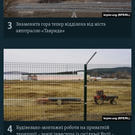
3
Знаменита гора тепер відділена від міста
автотрасою «Таврида»
4
Будівельно-монтажні роботи на приватній
території – землі інвестора із сусідньої Росії –