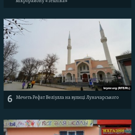
мікрорайону «Техніка»
6
Мечеть Рефат Веліулла на вулиці Луначарського