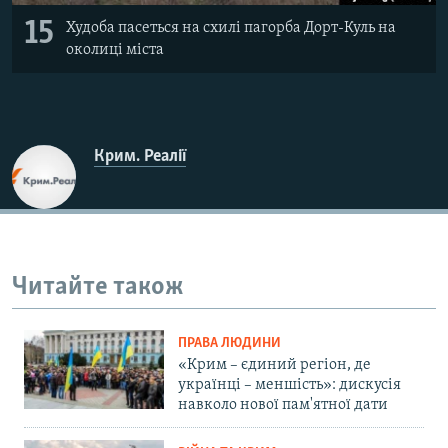
15
Худоба пасеться на схилі пагорба Дорт-Куль на
околиці міста
Крим. Реалії
Читайте також
ПРАВА ЛЮДИНИ
«Крим – єдиний регіон, де
українці – меншість»: дискусія
навколо нової пам'ятної дати