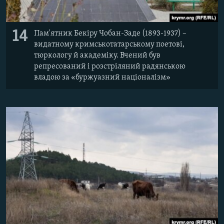
14
Пам'ятник Бекіру Чобан-Заде (1893-1937) –
видатному кримськотатарському поетові,
тюркологу й академіку. Вчений був
репресований і розстріляний радянською
владою за «буржуазний націоналізм»