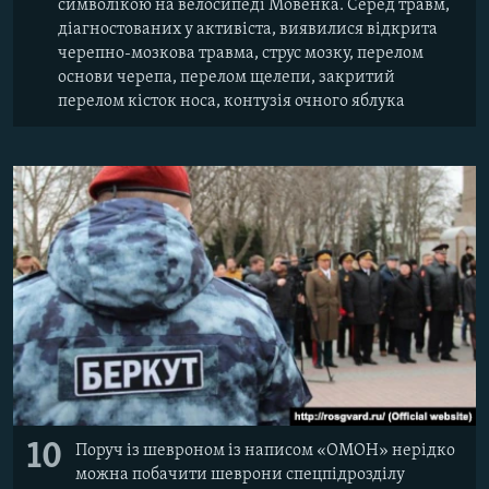
символікою на велосипеді Мовенка. Серед травм,
діагностованих у активіста, виявилися відкрита
черепно-мозкова травма, струс мозку, перелом
основи черепа, перелом щелепи, закритий
перелом кісток носа, контузія очного яблука
10
Поруч із шевроном із написом «ОМОН» нерідко
можна побачити шеврони спецпідрозділу