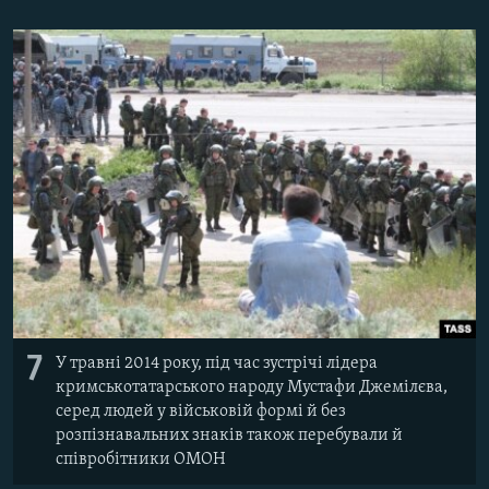
7
У травні 2014 року, під час зустрічі лідера
кримськотатарського народу Мустафи Джемілєва,
серед людей у військовій формі й без
розпізнавальних знаків також перебували й
співробітники ОМОН