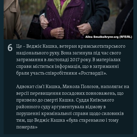
6
Це – Веджіє Кашка, ветеран кримськотатарського
національного руху. Вона загинула під час свого
затримання в листопаді 2017 року. В матеріалах
справи міститься інформація, що в затриманні
брали участь співробітники «Росгвардії».
Адвокат сім'ї Кашка, Микола Полозов, наполягає на
версії перевищення посадових повноважень, що
призвело до смерті Кашка. Суддя Київського
районного суду аргументувала відмову в
порушенні кримінальної справи щодо силовиків
тим, що Веджіє Кашка «була старенькою і тому
померла»