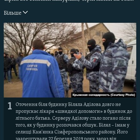
ВІДЕОУРОКИ «ELIFBE»
Русский
Більше
СВІДЧЕННЯ ОКУПАЦІЇ
Qırımtatar
УКРАЇНСЬКА ПРОБЛЕМА КРИМУ
ДОЛУЧАЙСЯ!
ІНФОГРАФІКА
Усі сайти RFE/RL
1
Оточення біля будинку Біляла Аділова довго не
пропускає лікаря «швидкої допомоги» в будинок до
літнього батька. Серверу Аділову стало погано після
того, як у будинку розпочався обшук. Білял – імам у
селищі Кам'янка Сімферопольського району. Його
заарештували 27 березня 2019 року, зараз він