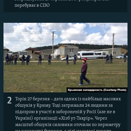
перебуває в СІЗО
2
Торік 27 березня – дата одних із найбільш масових
обшуків у Криму. Тоді затримали 24 людини за
підозрою в участі в забороненій у Росії (але не в
Україні) організації «Хізб ут-Тахрір». Через
масштаб обшуків силовики оточили по периметру