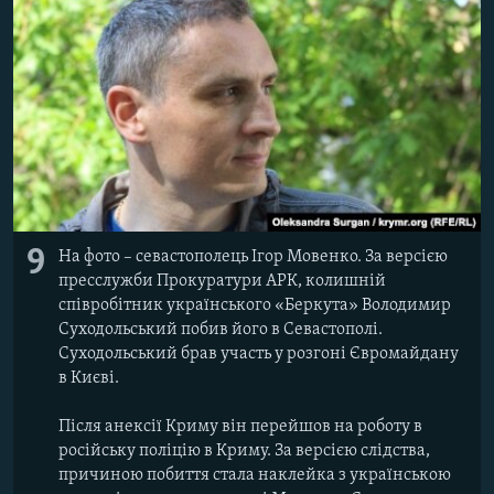
9
На фото – севастополець Ігор Мовенко. За версією
пресслужби Прокуратури АРК, колишній
співробітник українського «Беркута» Володимир
Суходольський побив його в Севастополі.
Суходольський брав участь у розгоні Євромайдану
в Києві.
Після анексії Криму він перейшов на роботу в
російську поліцію в Криму. За версією слідства,
причиною побиття стала наклейка з українською