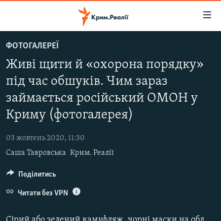
Доступність
посилання
Перейти
ФОТОГАЛЕРЕЇ
до
НОВИНИ
Живі щити й «охорона порядку»
основного
ВОДА.КРИМ
матеріалу
під час обшуків. Чим зараз
ВІДЕО ТА ФОТО
Перейти
займається російський ОМОН у
до
ПОЛІТИКА
основної
Криму (фотогалерея)
БЛОГИ
навігації
Перейти
03 жовтень 2020, 11:30
ПОГЛЯД
до
Саша Тавровська
Крим. Реалії
ІНТЕРВ'Ю
пошуку
Поділитись
ВСЕ ЗА ДЕНЬ
Читати без VPN
СПЕЦПРОЕКТИ
ЯК ОБІЙТИ БЛОКУВАННЯ
ДЕПОРТАЦІЯ
Сірий або зелений камуфляж, чорні маски на обличчі, зброя та кийки – портрет середньостатистичного співробітника загону мобільного особливого призначення. Скорочено – ОМОН.