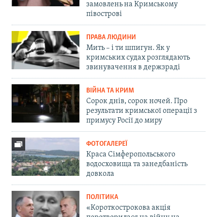
замовлень на Кримському
півострові
ПРАВА ЛЮДИНИ
Мить – і ти шпигун. Як у
кримських судах розглядають
звинувачення в держзраді
ВІЙНА ТА КРИМ
Сорок днів, сорок ночей. Про
результати кримської операції з
примусу Росії до миру
ФОТОГАЛЕРЕЇ
Краса Сімферопольського
водосховища та занедбаність
довкола
ПОЛІТИКА
«Короткострокова акція