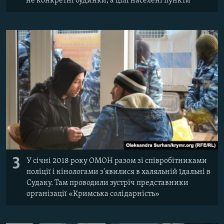
не конкретні будинки, а цілі населені пункти
3
У січні 2018 року ОМОН разом зі співробітниками
поліції і кінологами з'явилися в халяльній їдальні в
Судаку. Там проводили зустріч представники
організації «Кримська солідарність»