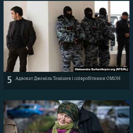
5
Адвокат Джеміль Темішев і співробітники ОМОН