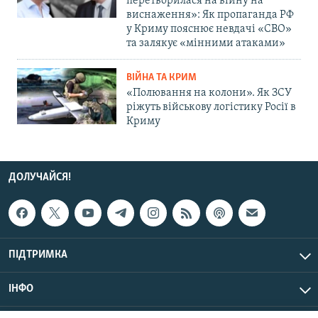
перетворилася на війну на
виснаження»: Як пропаганда РФ
у Криму пояснює невдачі «СВО»
та залякує «мінними атаками»
ВІЙНА ТА КРИМ
«Полювання на колони». Як ЗСУ
ріжуть військову логістику Росії в
Криму
ДОЛУЧАЙСЯ!
ПІДТРИМКА
ІНФО