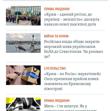
ПРАВА ЛЮДИНИ
«Крим – єдиний регіон, де
українці – меншість»: дискусія
навколо нової пам'ятної дати
ВІЙНА ТА КРИМ
Російська влада обіцяє закрити
морський шлях українським
БпЛА до Севастополя. Чи реально
це?
СУСПІЛЬСТВО
«Крим – не Росія»: маркетплейс
Ozon припинив прийом нових
замовлень на Кримському
півострові
ПРАВА ЛЮДИНИ
Мить – і ти шпигун. Як у