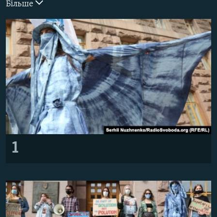
Більше
ВІДЕОУРОКИ «ELIFBE»
Русский
СВІДЧЕННЯ ОКУПАЦІЇ
Qırımtatar
УКРАЇНСЬКА ПРОБЛЕМА КРИМУ
ДОЛУЧАЙСЯ!
ІНФОГРАФІКА
Усі сайти RFE/RL
1