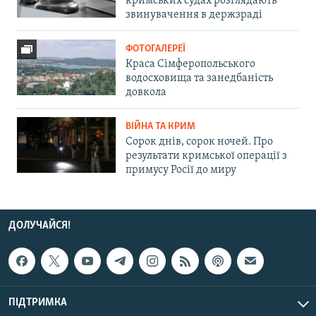
кримських судах розглядають
звинувачення в держзраді
ФОТОГАЛЕРЕЇ
Краса Сімферопольського
водосховища та занедбаність
довкола
ВІЙНА ТА КРИМ
Сорок днів, сорок ночей. Про
результати кримської операції з
примусу Росії до миру
ДОЛУЧАЙСЯ!
ПІДТРИМКА