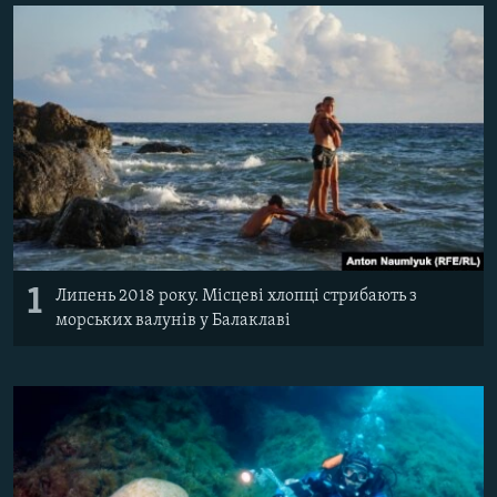
ВІДЕОУРОКИ «ELIFBE»
Русский
СВІДЧЕННЯ ОКУПАЦІЇ
Qırımtatar
УКРАЇНСЬКА ПРОБЛЕМА КРИМУ
ДОЛУЧАЙСЯ!
ІНФОГРАФІКА
Усі сайти RFE/RL
1
Липень 2018 року. Місцеві хлопці стрибають з
морських валунів у Балаклаві