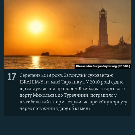
17
Серепень 2018 року. Затонулий суховантаж
IBRAHIM-Y на мисі Тарханкут. У 2010 році судно,
що слідувало під прапором Камбоджі з торгового
порту Миколаєва до Туреччини, потрапило у
п'ятибальний шторм і отримало пробоїну корпусу
через потужний удару об камені