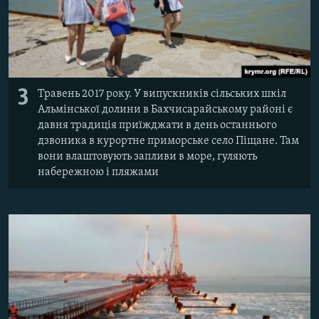
3
Травень 2017 року. У випускників сільських шкіл
Альмінської долини в Бахчисарайському районі є
давня традиція приїжджати в день останнього
дзвоника в курортне приморське село Піщане. Там
вони влаштовують запливи в море, гуляють
набережною і пляжами