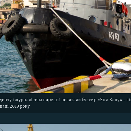
енту і журналістам нарешті показали буксир «Яни Капу» – він 
паді 2019 року