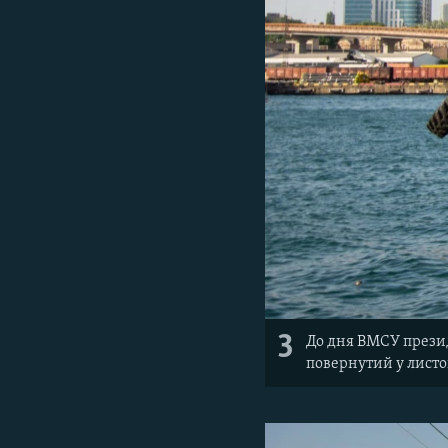
3
До дня ВМСУ презид
повернутий у листо