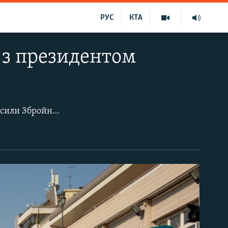
РУС
КТА
е з президентом
У першу неділю липня своє професійне свято відзначають Військово-морські сили Збройних сил України. Цього року моряків в Одесі відвідав президент України Володимир Зеленський – вручив нагороди морякам та пообіцяв квартири кільком десяткам військовослужбовців. Парад не стали проводити через карантин, але президенту і вищому військовому керівництву продемонстрували навчання корабельних і катерних груп.