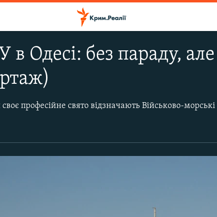
 в Одесі: без параду, ал
ортаж)