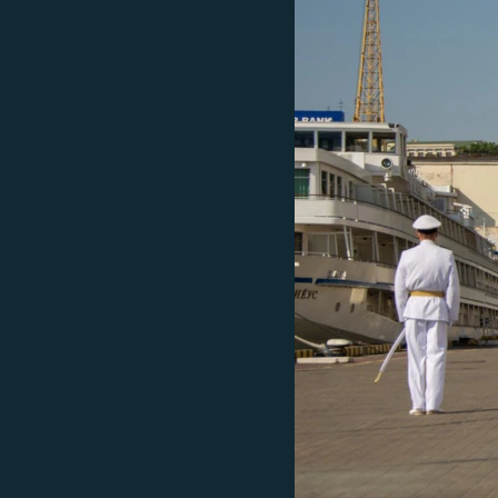
ВІДЕОУРОКИ «ELIFBE»
СВІДЧЕННЯ ОКУПАЦІЇ
УКРАЇНСЬКА ПРОБЛЕМА КРИМУ
ІНФОГРАФІКА