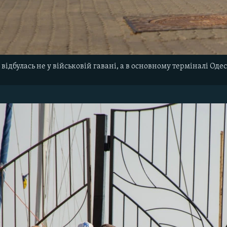
відбулась не у військовій гавані, а в основному терміналі Оде