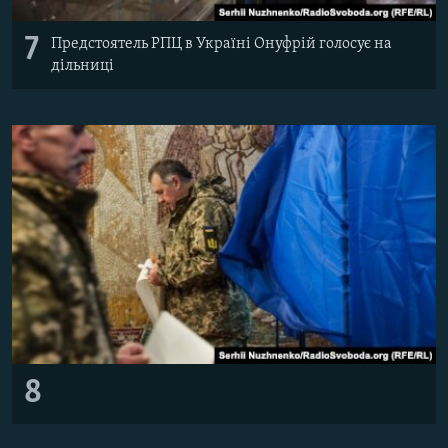
7
Предстоятель РПЦ в Україні Онуфрій голосує на
дільниці
8