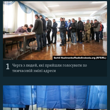
ВІДЕОУРОКИ «ELIFBE»
Русский
СВІДЧЕННЯ ОКУПАЦІЇ
Qırımtatar
УКРАЇНСЬКА ПРОБЛЕМА КРИМУ
ДОЛУЧАЙСЯ!
ІНФОГРАФІКА
Усі сайти RFE/RL
1
Черга з людей, які прийшли голосувати по
тимчасовій зміні адреси