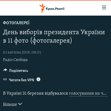
Доступність
посилання
Перейти
ФОТОГАЛЕРЕЇ
до
НОВИНИ
День виборів президента України
основного
ВОДА.КРИМ
матеріалу
в 11 фото (фотогалерея)
ВІДЕО ТА ФОТО
Перейти
до
01 квітень 2019, 08:01
ПОЛІТИКА
основної
Радіо Свобода
БЛОГИ
навігації
Перейти
ПОГЛЯД
Поділитись
до
ІНТЕРВ'Ю
Читати без VPN
пошуку
ВСЕ ЗА ДЕНЬ
В Україні 31 березня відбувалося
голосування на чергових виборах президента
СПЕЦПРОЕКТИ
Більше
ЯК ОБІЙТИ БЛОКУВАННЯ
ДЕПОРТАЦІЯ