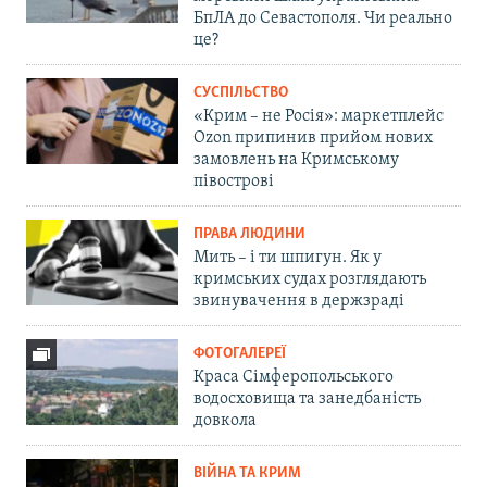
БпЛА до Севастополя. Чи реально
це?
СУСПІЛЬСТВО
«Крим – не Росія»: маркетплейс
Ozon припинив прийом нових
замовлень на Кримському
півострові
ПРАВА ЛЮДИНИ
Мить – і ти шпигун. Як у
кримських судах розглядають
звинувачення в держзраді
ФОТОГАЛЕРЕЇ
Краса Сімферопольського
водосховища та занедбаність
довкола
ВІЙНА ТА КРИМ