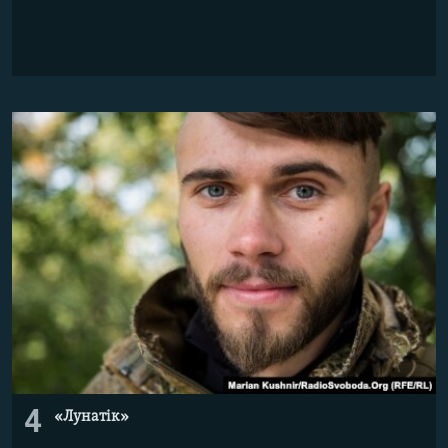
4
«Лунатік»​