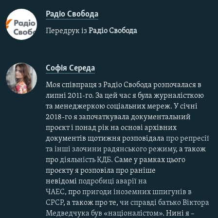
Радіо Свобода
Передрук із
Радіо Свобода
Софія Середа
Моя співпраця з Радіо Свобода розпочалася в
липні 2011-го. За цей час я була журналісткою
та менеджеркою соціальних мереж. У січні
2018-го я започаткувала документальний
проєкт і понад рік на основі архівних
документів щотижня розповідала
про репресії
та інші злочини радянського режиму
, а також
про
діяльність КДБ
. Саме у рамках цього
проєкту я розповіла про раніше
невідомі
подробиці аварії на
ЧАЕС,
про
пригоди іноземних шпигунів в
СРСР
, а також про те,
чи справді батько Віктора
Медведчука був «націоналістом»
. Нині я –