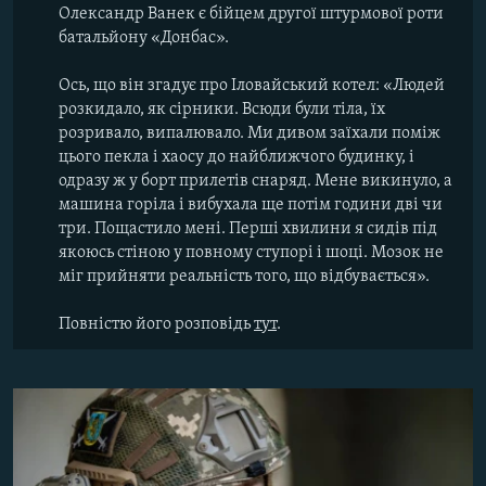
Олександр Ванек є бійцем другої штурмової роти
батальйону «Донбас».
Ось, що він згадує про Іловайський котел: «Людей
розкидало, як сірники. Всюди були тіла, їх
розривало, випалювало. Ми дивом заїхали поміж
цього пекла і хаосу до найближчого будинку, і
одразу ж у борт прилетів снаряд. Мене викинуло, а
машина горіла і вибухала ще потім години дві чи
три. Пощастило мені. Перші хвилини я сидів під
якоюсь стіною у повному ступорі і шоці. Мозок не
міг прийняти реальність того, що відбувається».
Повністю його розповідь
тут
.