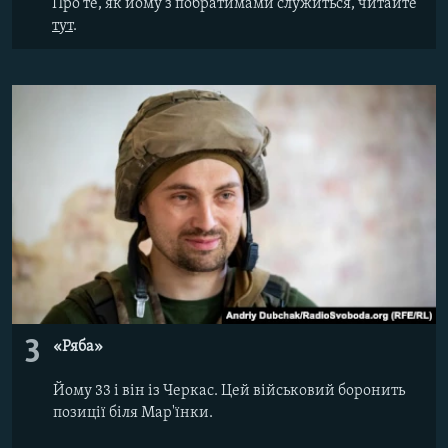
Про те, як йому з побратимами служиться, читайте
тут
.
3
​«Ряба»
Йому 33 і він із Черкас. Цей військовий боронить
позиції біля Мар'їнки.