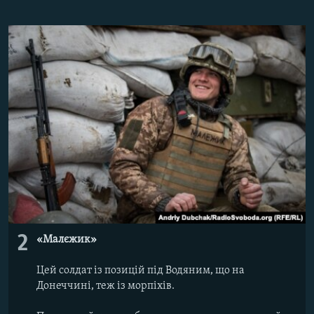
2
«Малєжик»
Цей солдат із позицій під Водяним, що на
Донеччині, теж із морпіхів.