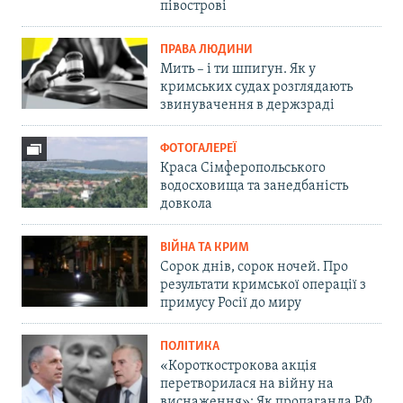
півострові
ПРАВА ЛЮДИНИ
Мить – і ти шпигун. Як у
кримських судах розглядають
звинувачення в держзраді
ФОТОГАЛЕРЕЇ
Краса Сімферопольського
водосховища та занедбаність
довкола
ВІЙНА ТА КРИМ
Сорок днів, сорок ночей. Про
результати кримської операції з
примусу Росії до миру
ПОЛІТИКА
«Короткострокова акція
перетворилася на війну на
виснаження»: Як пропаганда РФ