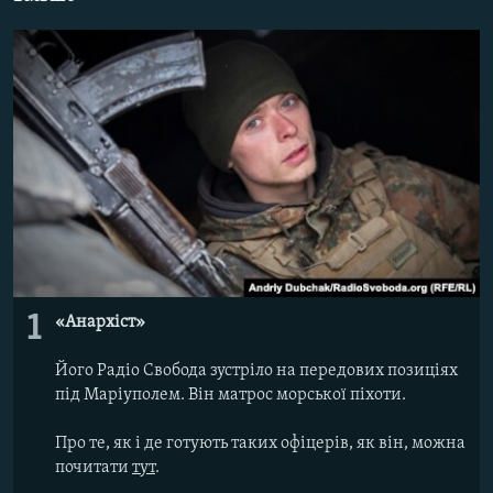
ВІДЕОУРОКИ «ELIFBE»
Русский
СВІДЧЕННЯ ОКУПАЦІЇ
Qırımtatar
УКРАЇНСЬКА ПРОБЛЕМА КРИМУ
ДОЛУЧАЙСЯ!
ІНФОГРАФІКА
Усі сайти RFE/RL
1
«Анархіст»
Його Радіо Свобода зустріло на передових позиціях
під Маріуполем. Він матрос морської піхоти.
Про те, як і де готують таких офіцерів, як він, можна
почитати
тут
.