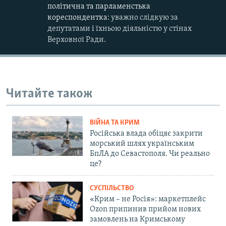
політична та парламенстька
кореспондентка:
уважно слідкую за
депутатами
і
їхньою діяльністю у стінах
Верховної Ради
.
Читайте також
ВІЙНА ТА КРИМ
Російська влада обіцяє закрити
морський шлях українським
БпЛА до Севастополя. Чи реально
це?
СУСПІЛЬСТВО
«Крим – не Росія»: маркетплейс
Ozon припинив прийом нових
замовлень на Кримському