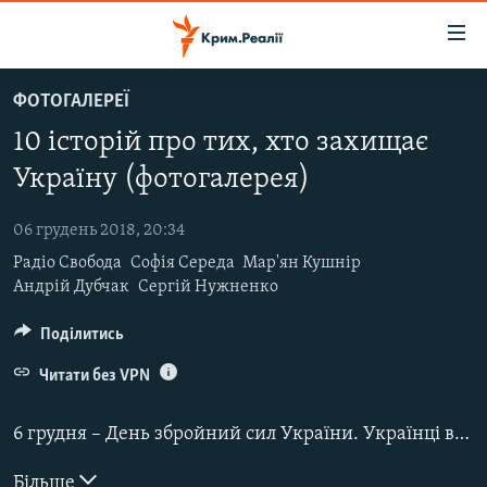
Доступність
посилання
Перейти
ФОТОГАЛЕРЕЇ
до
НОВИНИ
10 історій про тих, хто захищає
основного
ВОДА.КРИМ
матеріалу
Україну (фотогалерея)
ВІДЕО ТА ФОТО
Перейти
до
06 грудень 2018, 20:34
ПОЛІТИКА
основної
Радіо Свобода
Софія Середа
Мар'ян Кушнір
БЛОГИ
навігації
Андрій Дубчак
Сергій Нужненко
Перейти
ПОГЛЯД
до
Поділитись
ІНТЕРВ'Ю
пошуку
Читати без VPN
ВСЕ ЗА ДЕНЬ
СПЕЦПРОЕКТИ
6 грудня – День збройний сил України.
Українці відзначають, що за останні чотири роки армія стала сильнішою, витривалішою, більш професійною і такою, що готова дати достойну відсіч ворогу.
ЯК ОБІЙТИ БЛОКУВАННЯ
ДЕПОРТАЦІЯ
Більше