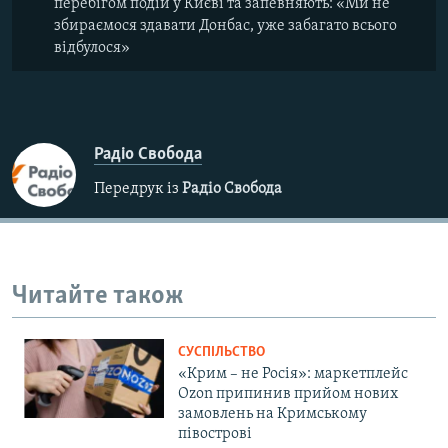
перебігом подій у Києві та запевняють: «Ми не
збираємося здавати Донбас, уже забагато всього
відбулося»
Радіо Свобода
Передрук із
Радіо Свобода
Читайте також
СУСПІЛЬСТВО
«Крим – не Росія»: маркетплейс
Ozon припинив прийом нових
замовлень на Кримському
півострові