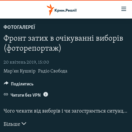
Доступність
посилання
Перейти
ФОТОГАЛЕРЕЇ
до
НОВИНИ
Фронт затих в очікуванні виборів
основного
ВОДА.КРИМ
матеріалу
(фоторепортаж)
ВІДЕО ТА ФОТО
Перейти
до
20 квітень 2019, 15:00
ПОЛІТИКА
основної
Мар'ян Кушнір
Радіо Свобода
БЛОГИ
навігації
Перейти
ПОГЛЯД
Поділитись
до
ІНТЕРВ'Ю
Читати без VPN
пошуку
ВСЕ ЗА ДЕНЬ
Чого чекати від виборів і чи загострюється ситуація на Донбасі. Напередодні «дня тиші»
СПЕЦПРОЕКТИ
Більше
ЯК ОБІЙТИ БЛОКУВАННЯ
ДЕПОРТАЦІЯ