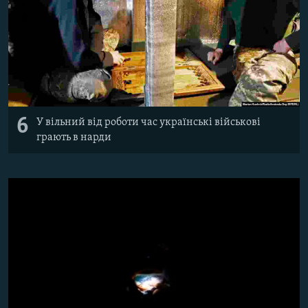
6
У вільний від роботи час українські військові
грають в нарди