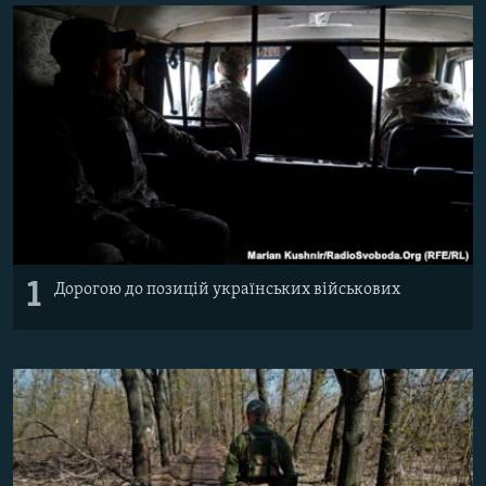
ВІДЕОУРОКИ «ELIFBE»
Русский
СВІДЧЕННЯ ОКУПАЦІЇ
Qırımtatar
УКРАЇНСЬКА ПРОБЛЕМА КРИМУ
ДОЛУЧАЙСЯ!
ІНФОГРАФІКА
Усі сайти RFE/RL
1
Дорогою до позицій українських військових