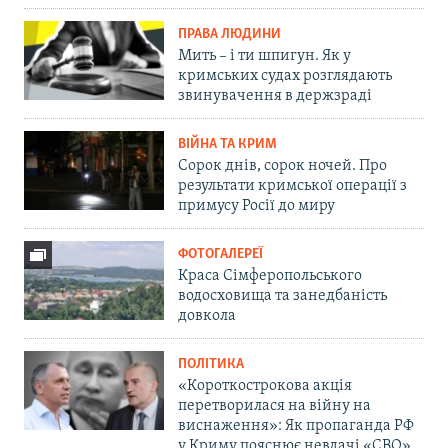
ПРАВА ЛЮДИНИ
Мить – і ти шпигун. Як у
кримських судах розглядають
звинувачення в держзраді
ВІЙНА ТА КРИМ
Сорок днів, сорок ночей. Про
результати кримської операції з
примусу Росії до миру
ФОТОГАЛЕРЕЇ
Краса Сімферопольського
водосховища та занедбаність
довкола
ПОЛІТИКА
«Короткострокова акція
перетворилася на війну на
виснаження»: Як пропаганда РФ
у Криму пояснює невдачі «СВО»