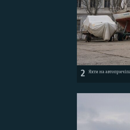
2
Яхти на автопричіпа