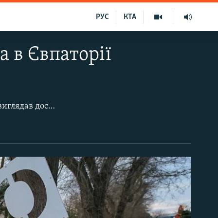
РУС
КТА
а в Євпаторії
Перший вечір після свят у головній дитячій оздоровниці Криму – Євпаторії – виглядав досить буденно. Якби не новорічна ілюмінація і прикрашені ялинки в центрі, нічого б не нагадувало про нещодавні урочистості й веселощі.