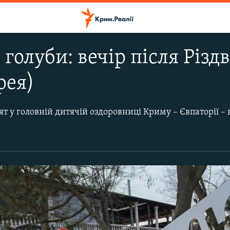
голуби: вечір після Різдв
рея)