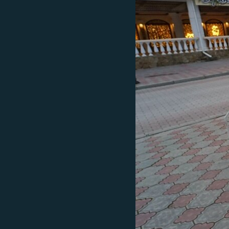
ВІДЕОУРОКИ «ELIFBE»
СВІДЧЕННЯ ОКУПАЦІЇ
УКРАЇНСЬКА ПРОБЛЕМА КРИМУ
ІНФОГРАФІКА