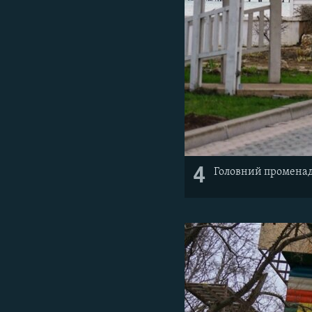
4
Головний променад 