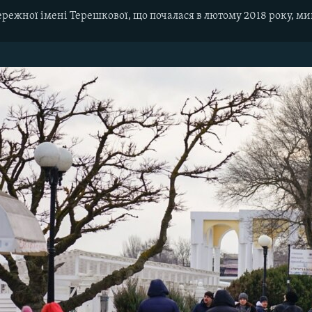
режної імені Терешкової, що почалася в лютому 2018 року, ми