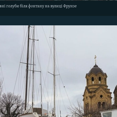
ні голуби біля фонтану на вулиці Фрунзе