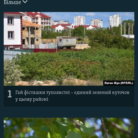
Більше
ВІДЕОУРОКИ «ELIFBE»
Русский
СВІДЧЕННЯ ОКУПАЦІЇ
Qırımtatar
УКРАЇНСЬКА ПРОБЛЕМА КРИМУ
ДОЛУЧАЙСЯ!
ІНФОГРАФІКА
Усі сайти RFE/RL
1
Гай фісташки туполистої – єдиний зелений куточок
у цьому районі