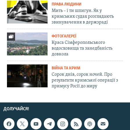
ПРАВА ЛЮДИНИ
Мить – і ти шпигун. Як у
кримських судах розглядають
звинувачення в держзраді
ФОТОГАЛЕРЕЇ
Краса Сімферопольського
водосховища та занедбаність
довкола
ВІЙНА ТА КРИМ
Сорок днів, сорок ночей. Про
результати кримської операції з
примусу Росії до миру
ДОЛУЧАЙСЯ!