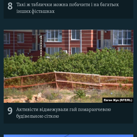
8
Такі ж таблички можна побачити і на багатьох
інших фісташках
9
Активісти відмежували гай помаранчевою
будівельною сіткою