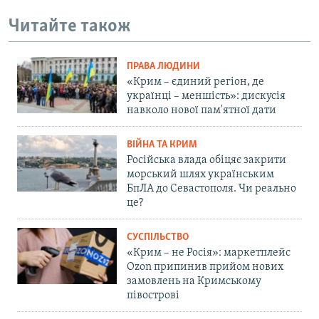
Читайте також
ПРАВА ЛЮДИНИ
«Крим – єдиний регіон, де
українці – меншість»: дискусія
навколо нової пам'ятної дати
ВІЙНА ТА КРИМ
Російська влада обіцяє закрити
морський шлях українським
БпЛА до Севастополя. Чи реально
це?
СУСПІЛЬСТВО
«Крим – не Росія»: маркетплейс
Ozon припинив прийом нових
замовлень на Кримському
півострові