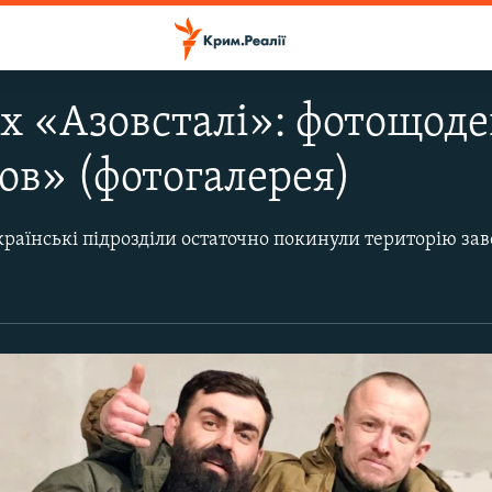
х «Азовсталі»: фотощод
ов» (фотогалерея)