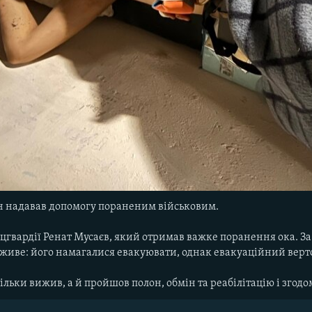
н надавав допомогу пораненим військовим.
ацгвардії Ренат Мусаєв, який отримав важке поранення ока. За
виживе: його намагалися евакуювати, однак евакуаційний верт
ільки вижив, а й пройшов полон, обмін та реабілітацію і згод