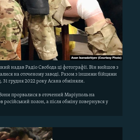
який надав Радіо Свобода ці фотографії. Він вийшов з
шалися на оточеному заводі. Разом з іншими бійцями
и
. 31 грудня 2022 року Асана обміняли.
. Вони прорвалися в оточений Маріуполь на
 російський полон, а після обміну повернувся у