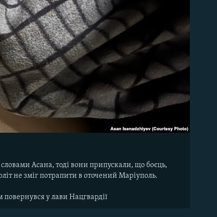
 словами Асана, тоді вони припускали, що боєць,
оліт не зміг потрапити в оточений Маріуполь.
ом повернувся у лави Нацгвардії