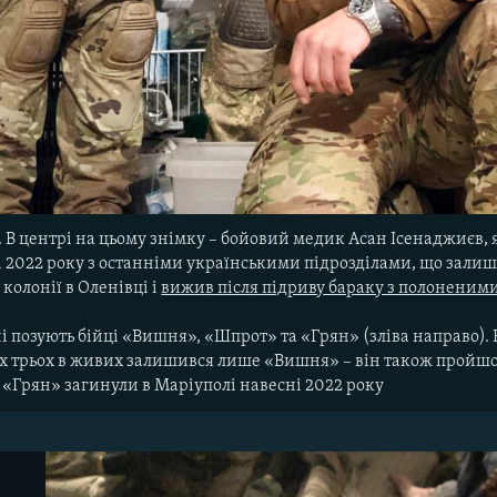
. В центрі на цьому знімку – бойовий медик Асан Ісенаджиєв, 
ні 2022 року з останніми українськими підрозділами, що зали
 колонії в Оленівці і
вижив після підриву бараку з полоненим
ні позують бійці «Вишня», «Шпрот» та «Грян» (зліва направо)
их трьох в живих залишився лише «Вишня» – він також пройшов
 «Грян» загинули в Маріуполі навесні 2022 року