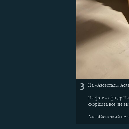
3
На «Азовсталі» Аса
На фото – офіцер Н
скоріш за все, не 
Але військовий не т