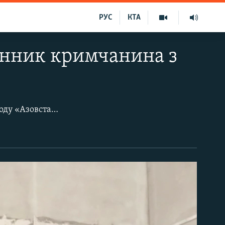
РУС
КТА
енник кримчанина з
20 травня 2022 року українські підрозділи остаточно покинули територію заводу «Азовсталь», який залишався останнім рубежем українських військ у зруйнованому Маріуполі. Наказу українського командування про вихід військових з «Азовсталі» передували 86 днів запеклих боїв із ризикованими спецопераціями, проривами в облогу противника та місіями з доставки зброї та продовольства. Українським бійцям вдалося перетворити металургійний комбінат на «фортецю», яку вони до останнього боронили в умовах повного оточення і безперервних бомбардувань. Радіо Свобода показує реалії цієї оборони з самого її епіцентру – за допомогою світлин, які зробив всередині «Азовсталі» бойовий медик полку «Азов» Асан Ісенаджиєв. Витримавши 83 дні оборони та 227 днів полону, кримчанин завершив військову службу. Наразі він проводить курси з надання першої медичної допомоги на материковій Україні. Мріє повернутися до Криму.