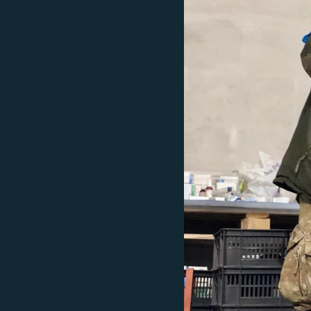
ВІДЕОУРОКИ «ELIFBE»
СВІДЧЕННЯ ОКУПАЦІЇ
УКРАЇНСЬКА ПРОБЛЕМА КРИМУ
ІНФОГРАФІКА