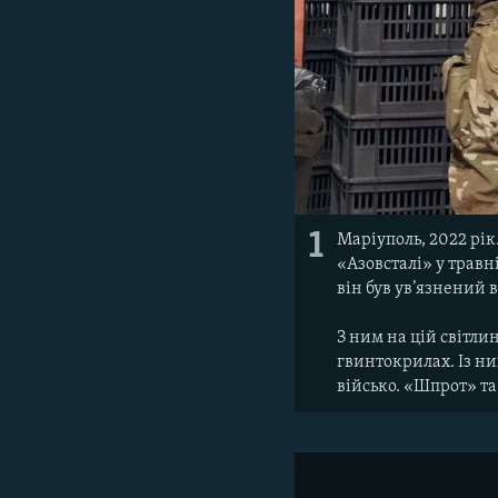
1
Маріуполь, 2022 рік
«Азовсталі» у трав
він був ув’язнений в
З ним на цій світли
гвинтокрилах. Із н
військо. «Шпрот» та