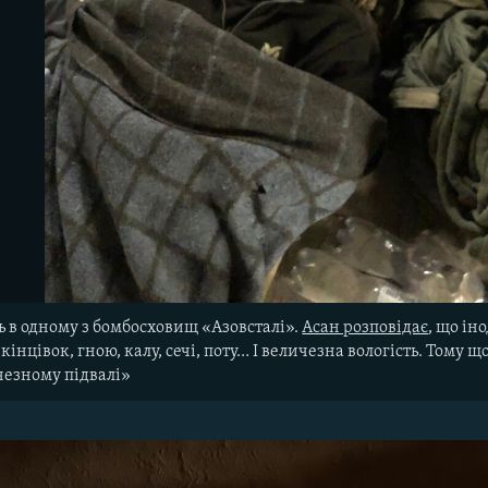
 в одному з бомбосховищ «Азовсталі».
Асан розповідає
, що ін
кінцівок, гною, калу, сечі, поту… І величезна вологість. Тому
чезному підвалі»