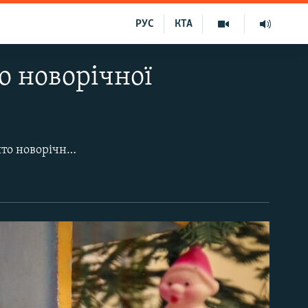
РУС
КТА
о новорічної
У Центрі української культури та мистецтва в Києві відкрилася виставка «Свято новорічної іграшки». Колекція складається зі старовинних різдвяних та новорічних прикрас різних історичних періодів.