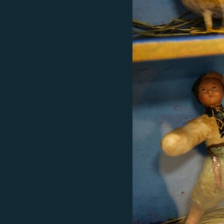
ВІДЕОУРОКИ «ELIFBE»
СВІДЧЕННЯ ОКУПАЦІЇ
УКРАЇНСЬКА ПРОБЛЕМА КРИМУ
ІНФОГРАФІКА