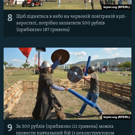
8
Щоб піднятися в небо на червоній повітряній кулі-
аеростаті, потрібно заплатити 500 рублів
(приблизно 187 гривень)
9
За 300 рублів (приблизно 111 гривень) можна
провести навчальний бій із реконструктором