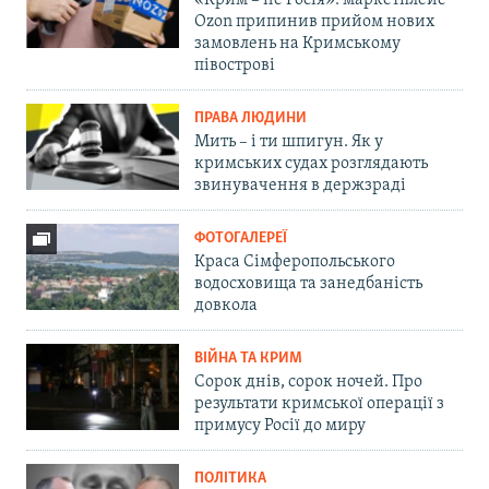
«Крим – не Росія»: маркетплейс
Ozon припинив прийом нових
замовлень на Кримському
півострові
ПРАВА ЛЮДИНИ
Мить – і ти шпигун. Як у
кримських судах розглядають
звинувачення в держзраді
ФОТОГАЛЕРЕЇ
Краса Сімферопольського
водосховища та занедбаність
довкола
ВІЙНА ТА КРИМ
Сорок днів, сорок ночей. Про
результати кримської операції з
примусу Росії до миру
ПОЛІТИКА