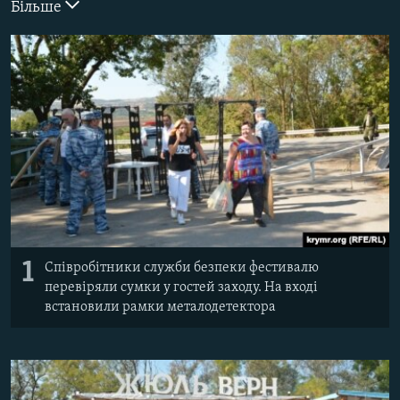
Більше
ВІДЕОУРОКИ «ELIFBE»
Русский
СВІДЧЕННЯ ОКУПАЦІЇ
Qırımtatar
УКРАЇНСЬКА ПРОБЛЕМА КРИМУ
ДОЛУЧАЙСЯ!
ІНФОГРАФІКА
Усі сайти RFE/RL
1
Співробітники служби безпеки фестивалю
перевіряли сумки у гостей заходу. На вході
встановили рамки металодетектора