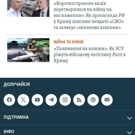
«Короткострокова акція
перетворилася на війну на
виснаження»: Як пропаганда РФ
у Криму пояснює невдачі «СВО»
та залякує «мінними атаками»
ВІЙНА ТА КРИМ
«Полювання на колони». Як ЗСУ
ріжуть військову логістику Росії в
Криму
ДОЛУЧАЙСЯ!
ПІДТРИМКА
ІНФО