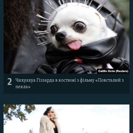
2
Чихуахуа Гіззарда в костюмі з фільму «Повсталий з
пекла»