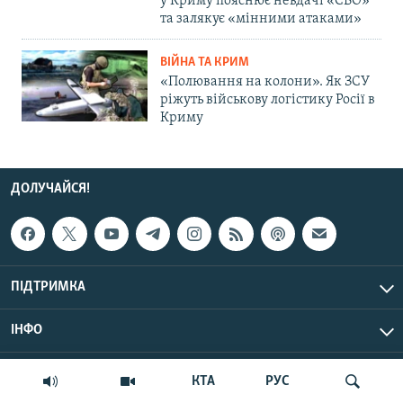
у Криму пояснює невдачі «СВО»
та залякує «мінними атаками»
ВІЙНА ТА КРИМ
«Полювання на колони». Як ЗСУ
ріжуть військову логістику Росії в
Криму
ДОЛУЧАЙСЯ!
ПІДТРИМКА
ІНФО
© Крим.Реалії, 2026 | Усі права застережено.
КТА
РУС