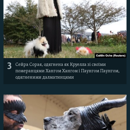
3
Сейра Сорая, одягнена як Круелла зі своїми
померанцями Хангом Хангом і Паунгом Паунгом,
одягненими далматинцями