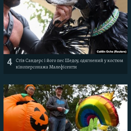
4
Стів Сандерс і його пес Шедоу, одягнений у костюм
кіноперсонажа Малефісенти