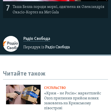
7
Таша Белла породи моркі, одягнена як Олександрія
Окасіо-Кортез на Met Gala
Радіо Свобода
Передрук із
Радіо Свобода
Читайте також
СУСПІЛЬСТВО
«Крим – не Росія»: маркетплейс
Ozon припинив прийом нових
замовлень на Кримському
півострові