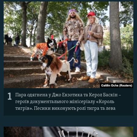
ВІДЕОУРОКИ «ELIFBE»
Русский
СВІДЧЕННЯ ОКУПАЦІЇ
Qırımtatar
УКРАЇНСЬКА ПРОБЛЕМА КРИМУ
ДОЛУЧАЙСЯ!
ІНФОГРАФІКА
Усі сайти RFE/RL
1
Пара одягнена у Джо Екзотика та Керол Баскін –
героїв документального мінісеріалу «Король
тигрів». Песики виконують ролі тигра та лева