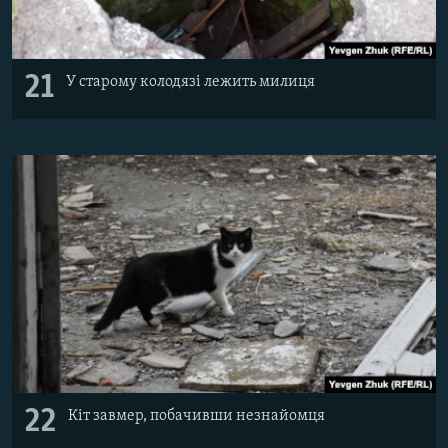
21
У старому колодязі лежить милиця
22
Кіт завмер, побачивши незнайомця