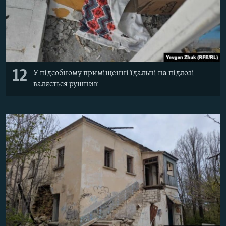
12
У підсобному приміщенні їдальні на підлозі
валяється рушник