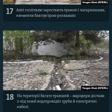
17
Алеї госпіталю заростають травою і чагарниками,
елементи благоустрою розламані
18
На території багато траншей – мародери дістали
з-під землі водопровідні труби й електричні
кабелі