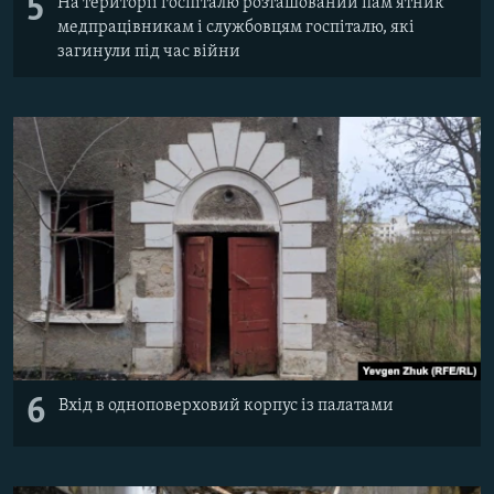
5
На території госпіталю розташований пам'ятник
медпрацівникам і службовцям госпіталю, які
загинули під час війни
6
Вхід в одноповерховий корпус із палатами