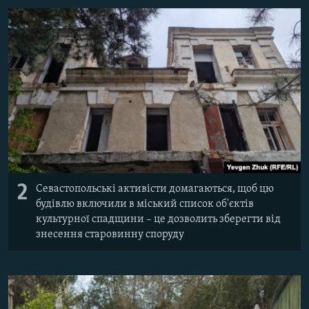
2
Севастопольські активісти домагаються, щоб цю
будівлю включили в міський список об'єктів
культурної спадщини – це дозволить зберегти від
знесення старовинну споруду