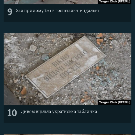
9
Зал прийому їжі в госпітальній їдальні
10
Дивом вціліла українська табличка