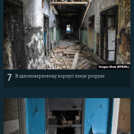
7
В одноповерховому корпусі панує розруха