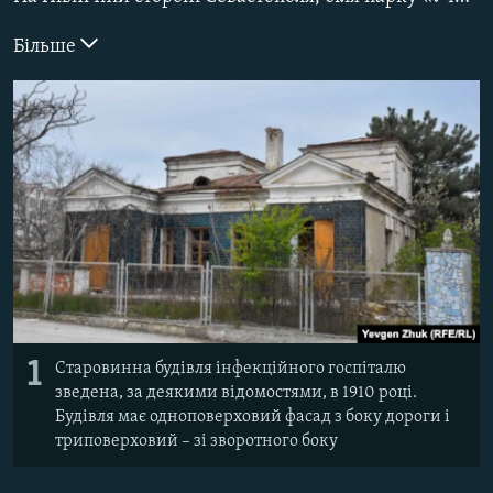
ВІДЕОУРОКИ «ELIFBE»
Русский
Більше
СВІДЧЕННЯ ОКУПАЦІЇ
Qırımtatar
УКРАЇНСЬКА ПРОБЛЕМА КРИМУ
ДОЛУЧАЙСЯ!
ІНФОГРАФІКА
Усі сайти RFE/RL
1
Старовинна будівля інфекційного госпіталю
зведена, за деякими відомостями, в 1910 році.
Будівля має одноповерховий фасад з боку дороги і
триповерховий – зі зворотного боку