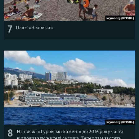
7
Пляж «Чеховки»
8
На пляжі «Гуровські камені» до 2016 року часто
відпочивали жителі селища. Тепер там зводять