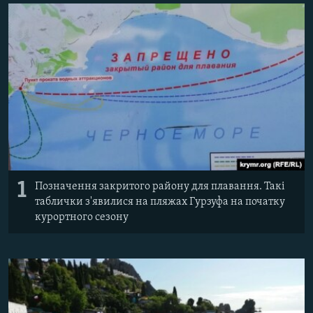
ВІДЕОУРОКИ «ELIFBE»
Русский
СВІДЧЕННЯ ОКУПАЦІЇ
Qırımtatar
УКРАЇНСЬКА ПРОБЛЕМА КРИМУ
ДОЛУЧАЙСЯ!
ІНФОГРАФІКА
Усі сайти RFE/RL
1
Позначення закритого району для плавання. Такі
таблички з'явилися на пляжах Гурзуфа на початку
курортного сезону