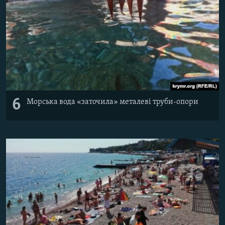
6
Морська вода «заточила» металеві труби-опори