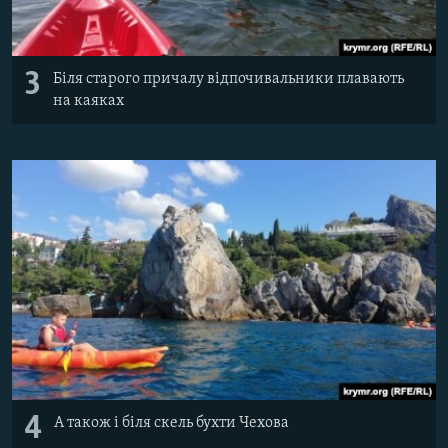
3
Біля старого причалу відпочивальники плавають
на каяках
4
А також і біля скель бухти Чехова