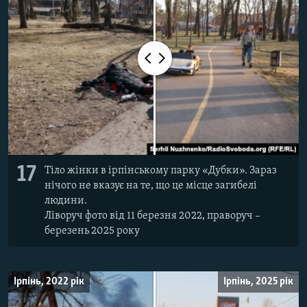
17
Тіло жінки в ірпінському парку «Дубки». Зараз
нічого не вказує на те, що це місце загибелі
людини.
Ліворуч фото від 11 березня 2022, праворуч –
березень 2025 року
Ірпінь, 2022 рік
Ірпінь, 2025 рік