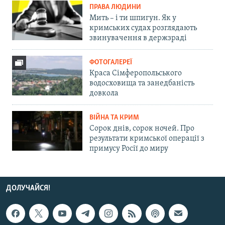
ПРАВА ЛЮДИНИ
Мить – і ти шпигун. Як у
кримських судах розглядають
звинувачення в держзраді
ФОТОГАЛЕРЕЇ
Краса Сімферопольського
водосховища та занедбаність
довкола
ВІЙНА ТА КРИМ
Сорок днів, сорок ночей. Про
результати кримської операції з
примусу Росії до миру
ДОЛУЧАЙСЯ!