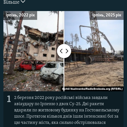
Більше
ВІДЕОУРОКИ «ELIFBE»
Русский
Ірпінь, 2022 рік
Ірпінь, 2025 рік
СВІДЧЕННЯ ОКУПАЦІЇ
Qırımtatar
УКРАЇНСЬКА ПРОБЛЕМА КРИМУ
ДОЛУЧАЙСЯ!
ІНФОГРАФІКА
Усі сайти RFE/RL
1
2 березня 2022 року російські війська завдали
авіаудару по Ірпеню з двох Су-25. Дві ракети
вдарили по житловому будинку на Гостомельському
шосе. Протягом кількох днів ішли інтенсивні бої за
цю частину міста, яка сильно обстрілювалася