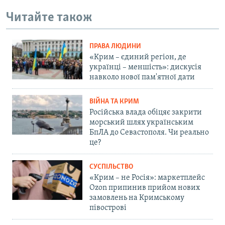
Читайте також
ПРАВА ЛЮДИНИ
«Крим – єдиний регіон, де
українці – меншість»: дискусія
навколо нової пам'ятної дати
ВІЙНА ТА КРИМ
Російська влада обіцяє закрити
морський шлях українським
БпЛА до Севастополя. Чи реально
це?
СУСПІЛЬСТВО
«Крим – не Росія»: маркетплейс
Ozon припинив прийом нових
замовлень на Кримському
півострові