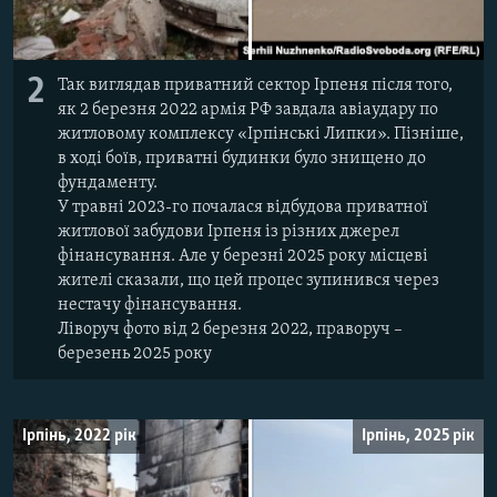
2
Так виглядав приватний сектор Ірпеня після того,
як 2 березня 2022 армія РФ завдала авіаудару по
житловому комплексу «Ірпінські Липки». Пізніше,
в ході боїв, приватні будинки було знищено до
фундаменту.
У травні 2023-го почалася відбудова приватної
житлової забудови Ірпеня із різних джерел
фінансування. Але у березні 2025 року місцеві
жителі сказали, що цей процес зупинився через
нестачу фінансування.
Ліворуч фото від 2 березня 2022, праворуч –
березень 2025 року
Ірпінь, 2022 рік
Ірпінь, 2025 рік