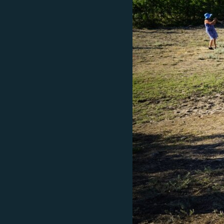
ВІДЕОУРОКИ «ELIFBE»
СВІДЧЕННЯ ОКУПАЦІЇ
УКРАЇНСЬКА ПРОБЛЕМА КРИМУ
ІНФОГРАФІКА