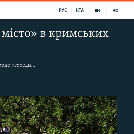
РУС
КТА
 місто» в кримських
На лісовій галявині неподалік курортного села Морське розташувався рукотворне «середньовічне містечко в мініатюрі». Достовірно невідомо, хто і коли побудував ці кам'яні споруди. У соцмережах говорять про якогось Дмитра: мовляв, чоловік останні пару років приїжджає до Криму і на дозвіллі «окультурює» територію біля моря, тоді як інші відпочивальники залишають після себе лише купи сміття. Більше того, наостанок ще й трощать творіння безіменного архітектора. Але той кожного разу старанно збирає і складає камені на місце.​