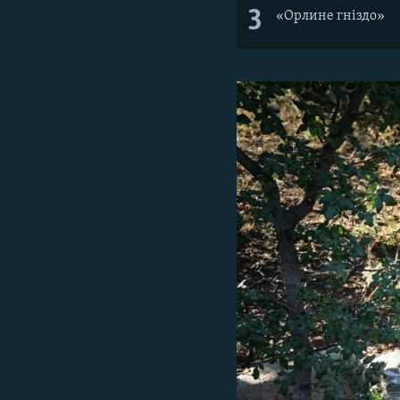
3
«Орлине гніздо»