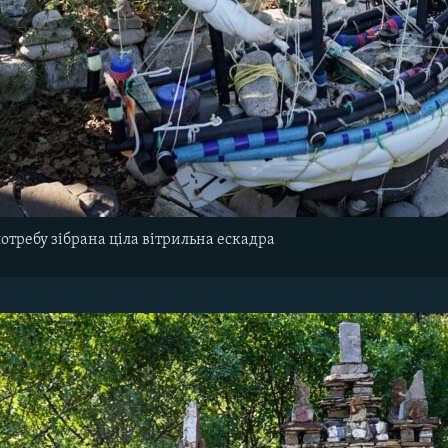
потребу зібрана ціла вітрильна ескадра