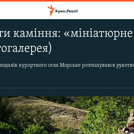
ти каміння: «мініатюрне
тогалерея)