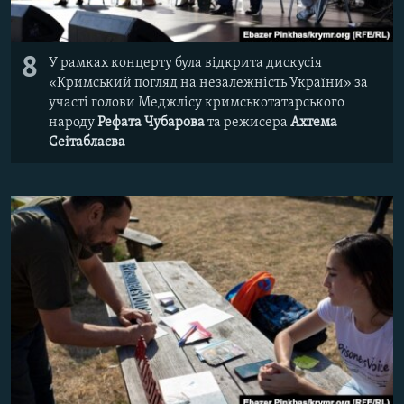
8
У рамках концерту була відкрита дискусія
«Кримський погляд на незалежність України» за
участі голови Меджлісу кримськотатарського
народу
Рефата Чубарова
та режисера
Ахтема
Сеітаблаєва