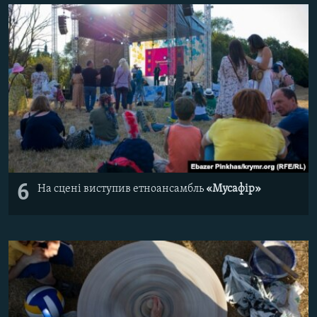
6
На сцені виступив етноансамбль
«Мусафір»