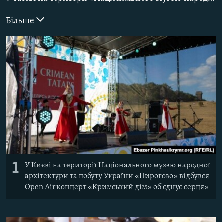
ВІДЕОУРОКИ «ELIFBE»
Русский
Більше
СВІДЧЕННЯ ОКУПАЦІЇ
Qırımtatar
УКРАЇНСЬКА ПРОБЛЕМА КРИМУ
ДОЛУЧАЙСЯ!
ІНФОГРАФІКА
Усі сайти RFE/RL
1
У Києві на території Національного музею народної
архітектури та побуту України «Пирогово» відбувся
Open Air концерт «Кримський дім» об'єднує серця»