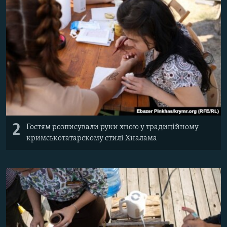
2
Гостям розписували руки хною у традиційному
кримськотатарскому стилі Хналама