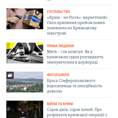
СУСПІЛЬСТВО
«Крим – не Росія»: маркетплейс
Ozon припинив прийом нових
замовлень на Кримському
півострові
ПРАВА ЛЮДИНИ
Мить – і ти шпигун. Як у
кримських судах розглядають
звинувачення в держзраді
ФОТОГАЛЕРЕЇ
Краса Сімферопольського
водосховища та занедбаність
довкола
ВІЙНА ТА КРИМ
Сорок днів, сорок ночей. Про
результати кримської операції з