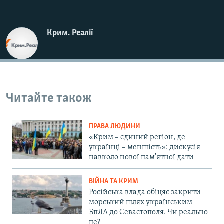
Крим. Реалії
Читайте також
ПРАВА ЛЮДИНИ
«Крим – єдиний регіон, де
українці – меншість»: дискусія
навколо нової пам'ятної дати
ВІЙНА ТА КРИМ
Російська влада обіцяє закрити
морський шлях українським
БпЛА до Севастополя. Чи реально
це?