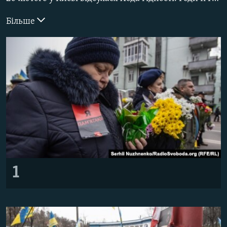
ВІДЕОУРОКИ «ELIFBE»
Русский
Більше
СВІДЧЕННЯ ОКУПАЦІЇ
Qırımtatar
УКРАЇНСЬКА ПРОБЛЕМА КРИМУ
ДОЛУЧАЙСЯ!
ІНФОГРАФІКА
Усі сайти RFE/RL
1