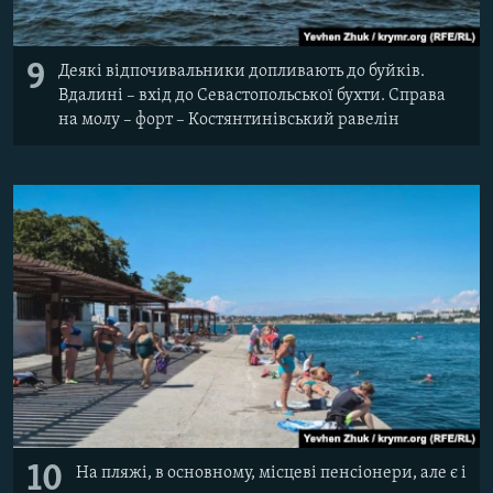
9
Деякі відпочивальники допливають до буйків.
Вдалині – вхід до Севастопольської бухти. Справа
на молу – форт – Костянтинівський равелін
10
На пляжі, в основному, місцеві пенсіонери, але є і