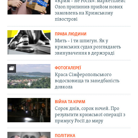
«Крим – не Росія»: маркетплейс
Ozon припинив прийом нових
замовлень на Кримському
півострові
ПРАВА ЛЮДИНИ
Мить – і ти шпигун. Як у
кримських судах розглядають
звинувачення в держзраді
ФОТОГАЛЕРЕЇ
Краса Сімферопольського
водосховища та занедбаність
довкола
ВІЙНА ТА КРИМ
Сорок днів, сорок ночей. Про
результати кримської операції з
примусу Росії до миру
ПОЛІТИКА