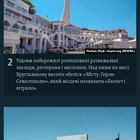
2
Уздовж набережної розташовані розважальні
заклади, ресторани і магазини. Над ними на мисі
Хрустальному височіє обеліск «Місту-Герою
Севастополю», який місцеві називають «Багнет і
вітрило»