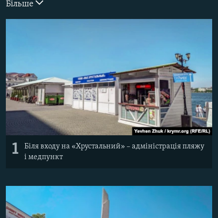
Більше
ВІДЕОУРОКИ «ELIFBE»
Русский
СВІДЧЕННЯ ОКУПАЦІЇ
Qırımtatar
УКРАЇНСЬКА ПРОБЛЕМА КРИМУ
ДОЛУЧАЙСЯ!
ІНФОГРАФІКА
Усі сайти RFE/RL
1
Біля входу на «Хрустальний» – адміністрація пляжу
і медпункт