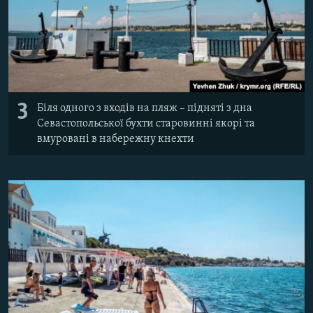
3
Біля одного з входів на пляж – підняті з дна
Севастопольської бухти старовинні якорі та
вмуровані в набережну кнехти