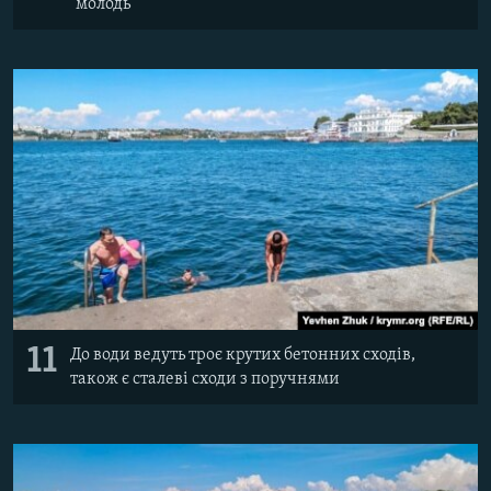
молодь
11
До води ведуть троє крутих бетонних сходів,
також є сталеві сходи з поручнями