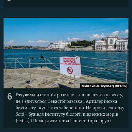
6
Рятувальна станція розташована на початку пляжу,
де з'єднуються Севастопольська і Артилерійська
бухти – тут купатися заборонено. На протилежному
боці – будівля Інституту біології південних морів
(зліва) і Палац дитинства і юності (праворуч)