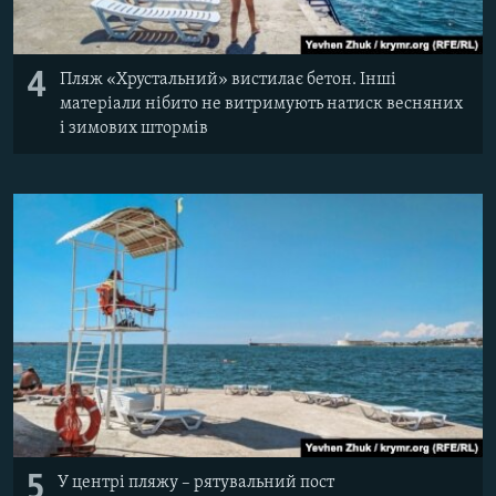
4
Пляж «Хрустальний» вистилає бетон. Інші
матеріали нібито не витримують натиск весняних
і зимових штормів
5
У центрі пляжу – рятувальний пост