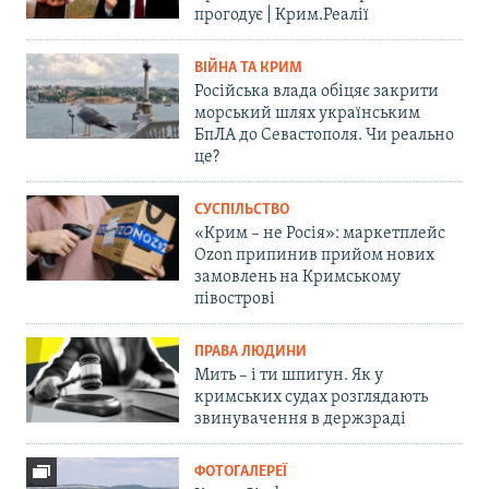
прогодує | Крим.Реалії
ВІЙНА ТА КРИМ
Російська влада обіцяє закрити
морський шлях українським
БпЛА до Севастополя. Чи реально
це?
СУСПІЛЬСТВО
«Крим – не Росія»: маркетплейс
Ozon припинив прийом нових
замовлень на Кримському
півострові
ПРАВА ЛЮДИНИ
Мить – і ти шпигун. Як у
кримських судах розглядають
звинувачення в держзраді
ФОТОГАЛЕРЕЇ