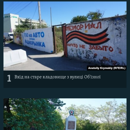
ВІДЕОУРОКИ «ELIFBE»
Русский
СВІДЧЕННЯ ОКУПАЦІЇ
Qırımtatar
УКРАЇНСЬКА ПРОБЛЕМА КРИМУ
ДОЛУЧАЙСЯ!
ІНФОГРАФІКА
Усі сайти RFE/RL
1
Вхід на старе кладовище з вулиці Об'їзної