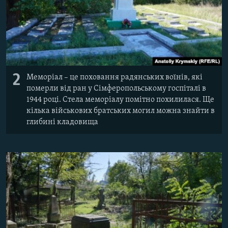
2
Меморіал – це поховання радянських воїнів, які
померли від ран у Сімферопольському госпіталі в
1944 році. Стела меморіалу помітно похилилася. Ще
кілька військових братських могил можна знайти в
глибині кладовища