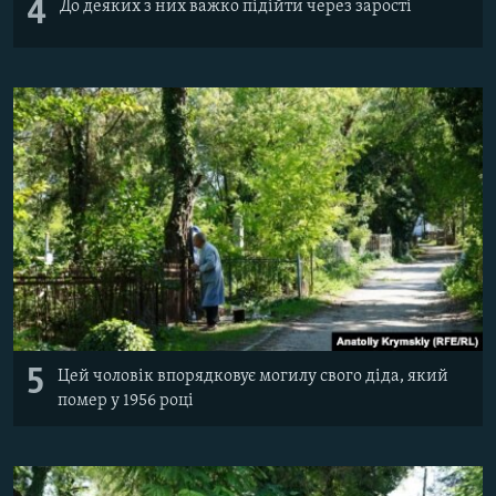
4
До деяких з них важко підійти через зарості
5
Цей чоловік впорядковує могилу свого діда, який
помер у 1956 році