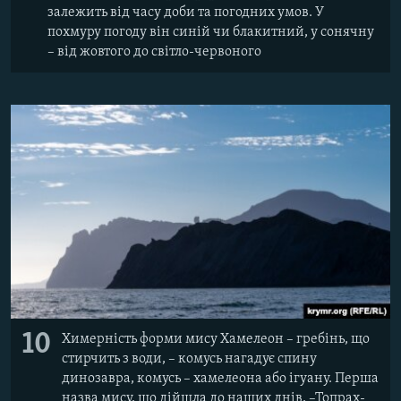
залежить від часу доби та погодних умов. У
похмуру погоду він синій чи блакитний, у сонячну
– від жовтого до світло-червоного
10
Химерність форми мису Хамелеон – гребінь, що
стирчить з води, – комусь нагадує спину
динозавра, комусь – хамелеона або ігуану. Перша
назва мису, що дійшла до наших днів, –Топрах-