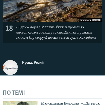
18
«Дари» моря в Мертвій бухті в променях
листопадового заходу сонця. Далі за гірським
схилом (праворуч) починається бухта Коктебель
Крим. Реалії
ПО ТЕМІ
Максиміліан Волошин: «...Як риба,