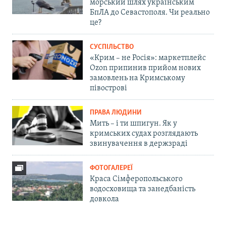
морський шлях українським
БпЛА до Севастополя. Чи реально
це?
СУСПІЛЬСТВО
«Крим – не Росія»: маркетплейс
Ozon припинив прийом нових
замовлень на Кримському
півострові
ПРАВА ЛЮДИНИ
Мить – і ти шпигун. Як у
кримських судах розглядають
звинувачення в держзраді
ФОТОГАЛЕРЕЇ
Краса Сімферопольського
водосховища та занедбаність
довкола