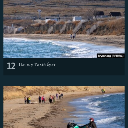
12
Пляж у Тихій бухті