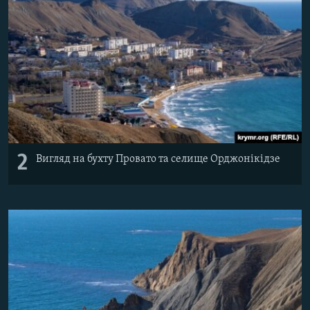
2
Вигляд на бухту Провато та селище Орджонікідзе