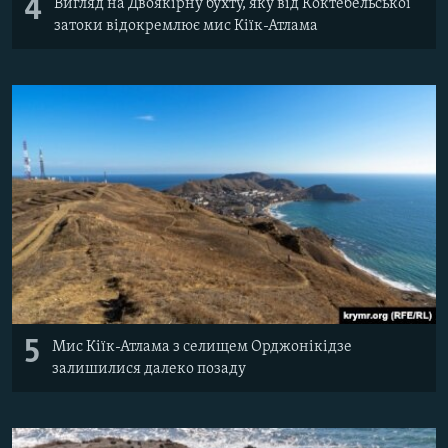
4
Вигляд на Двоякірну бухту, яку від Коктебельської
затоки відокремлює мис Кіїк-Атлама
5
Мис Кіїк-Атлама з селищем Орджонікідзе
залишилися далеко позаду