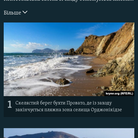
ВІДЕОУРОКИ «ELIFBE»
Русский
Більше
СВІДЧЕННЯ ОКУПАЦІЇ
Qırımtatar
УКРАЇНСЬКА ПРОБЛЕМА КРИМУ
ДОЛУЧАЙСЯ!
ІНФОГРАФІКА
Усі сайти RFE/RL
1
Скелястий берег бухти Провато, де із заходу
закінчується пляжна зона селища Орджонікідзе