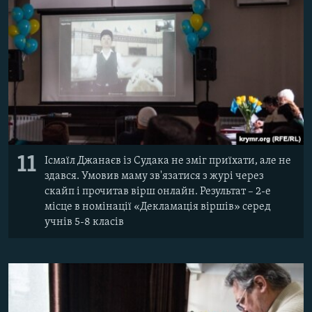
11
Ісмаїл Джанаєв із Судака не зміг приїхати, але не
здався. Умовив маму зв'язатися з журі через
скайп і прочитав вірш онлайн. Результат – 2-е
місце в номінації «Декламація віршів» серед
учнів 5-8 класів