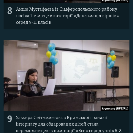
8
Айше Мустафаєва із Сімферопольського району
посіла 1-е місце в категорії «Декламація віршів»
серед 9-11 класів
9
Улькера Сеїтмеметова з Кримської гімназії-
інтернату для обдарованих дітей стала
переможницею в номінації «Есе» серед учнів 5-8