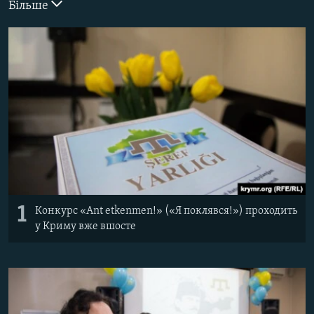
Більше
ВІДЕОУРОКИ «ELIFBE»
Русский
СВІДЧЕННЯ ОКУПАЦІЇ
Qırımtatar
УКРАЇНСЬКА ПРОБЛЕМА КРИМУ
ДОЛУЧАЙСЯ!
ІНФОГРАФІКА
Усі сайти RFE/RL
1
Конкурс «Ant etkenmen!» («Я поклявся!») проходить
у Криму вже вшосте