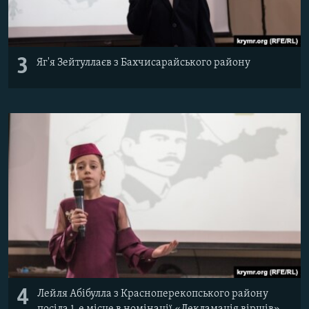
3
Яг'я Зейтуллаєв з Бахчисарайського району
4
Лейля Абібулла з Красноперекопського району
посіла 1-е місце в номінації «Декламація віршів»