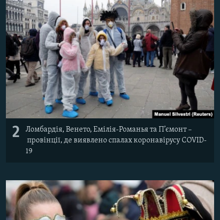
2
Ломбардія, Венето, Емілія-Романья та П’ємонт –
провінції, де виявлено спалах коронавірусу COVID-
19