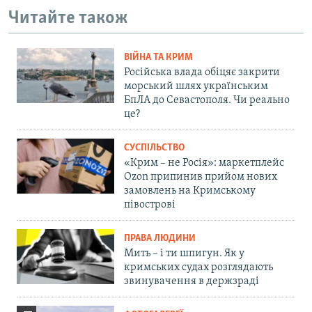
Читайте також
ВІЙНА ТА КРИМ
Російська влада обіцяє закрити
морський шлях українським
БпЛА до Севастополя. Чи реально
це?
СУСПІЛЬСТВО
«Крим – не Росія»: маркетплейс
Ozon припинив прийом нових
замовлень на Кримському
півострові
ПРАВА ЛЮДИНИ
Мить – і ти шпигун. Як у
кримських судах розглядають
звинувачення в держзраді