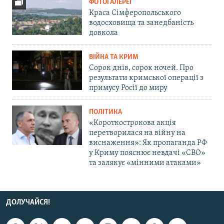
ФОТОГАЛЕРЕЇ
Краса Сімферопольського
водосховища та занедбаність
довкола
ВІЙНА ТА КРИМ
Сорок днів, сорок ночей. Про
результати кримської операції з
примусу Росії до миру
ПОЛІТИКА
«Короткострокова акція
перетворилася на війну на
виснаження»: Як пропаганда РФ
у Криму пояснює невдачі «СВО»
та залякує «мінними атаками»
ДОЛУЧАЙСЯ!