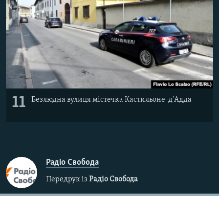
11
Безлюдна вулиця містечка Кастильоне-д'Адда
Радіо Свобода
Передрук із
Радіо Свобода