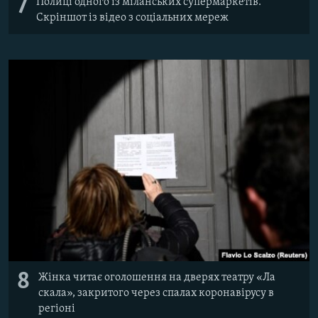
7
Полиці одного із міланських супермаркетів.
Скріншот із відео з соціальних мереж
8
Жінка читає оголошення на дверях театру «Ла
скала», закритого через спалах коронавірусу в
регіоні