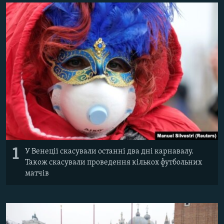
ВІДЕОУРОКИ «ELIFBE»
Русский
СВІДЧЕННЯ ОКУПАЦІЇ
Qırımtatar
УКРАЇНСЬКА ПРОБЛЕМА КРИМУ
ДОЛУЧАЙСЯ!
ІНФОГРАФІКА
Усі сайти RFE/RL
1
У Венеції скасували останні два дні карнавалу.
Також скасували проведення кількох футбольних
матчів