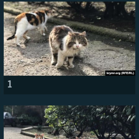
ВІДЕОУРОКИ «ELIFBE»
Русский
СВІДЧЕННЯ ОКУПАЦІЇ
Qırımtatar
УКРАЇНСЬКА ПРОБЛЕМА КРИМУ
ДОЛУЧАЙСЯ!
ІНФОГРАФІКА
Усі сайти RFE/RL
1