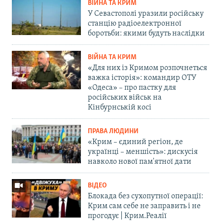
ВІЙНА ТА КРИМ
У Севастополі уразили російську
станцію радіоелектронної
боротьби: якими будуть наслідки
ВІЙНА ТА КРИМ
«Для них із Кримом розпочнеться
важка історія»: командир ОТУ
«Одеса» – про пастку для
російських військ на
Кінбурнській косі
ПРАВА ЛЮДИНИ
«Крим – єдиний регіон, де
українці – меншість»: дискусія
навколо нової пам'ятної дати
ВІДЕО
Блокада без сухопутної операції:
Крим сам себе не заправить і не
прогодує | Крим.Реалії