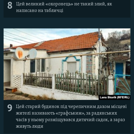
8
Цей великий «охоронець» не такий злий, як
написано на табличці
9
Цей старий будинок під черепичним дахом місцеві
жителі називають «графським», за радянських
часів у ньому розміщувався дитячий садок, а зараз
живуть люди