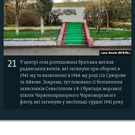
21
У центрі села розташована братська могила
радянських воїнів, які загинули при обороні в
1941-му та визволенні в 1944-му році сіл Суворове
та Айвове. Зокрема, тут поховано 11 безіменних
захисників Севастополя з 8-ї бригади морської
піхоти Червонопрапорного Чорноморського
флоту, які загинули у листопаді-грудні 1941 року