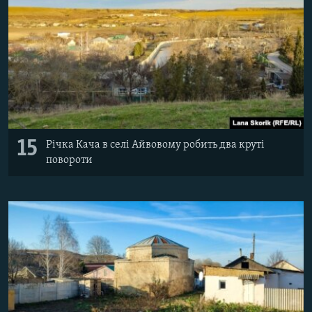
15
Річка Кача в селі Айвовому робить два круті
повороти