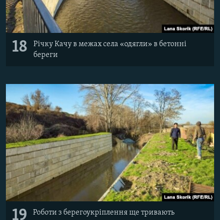
18
Річку Качу в межах села «одягли» в бетонні
береги
19
Роботи з берегоукріплення ще тривають