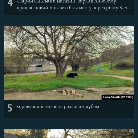
4
Старий сільський магазин. Зараз в Айвовому
працює новий магазин біля мосту через річку Кача
5
Корова відпочиває за розлогим дубом