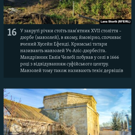
16
У закруті річки стоїть пам'ятник XVII століття –
дюрбе (мавзолей), в якому, ймовірно, спочиває
вчений Хусейн Ефенді. Кримські татари
називають мавзолей Уч-Азіс-дюрбесіта.
Мандрівник Евлія Челебі побував у селі в 1666
році з відвідуванням суфійського центру.
Мавзолей тому також називають текіє дервішів