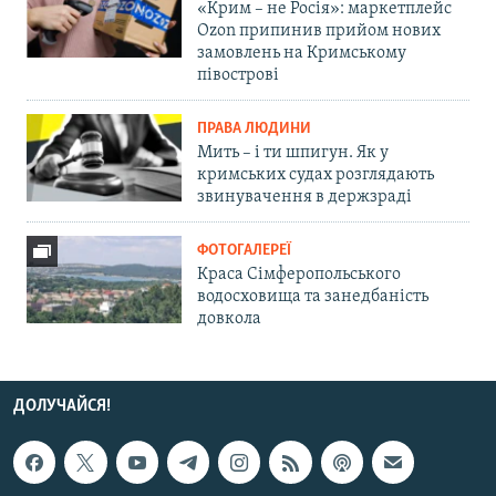
«Крим – не Росія»: маркетплейс
Ozon припинив прийом нових
замовлень на Кримському
півострові
ПРАВА ЛЮДИНИ
Мить – і ти шпигун. Як у
кримських судах розглядають
звинувачення в держзраді
ФОТОГАЛЕРЕЇ
Краса Сімферопольського
водосховища та занедбаність
довкола
ДОЛУЧАЙСЯ!