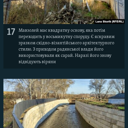
17
Мавзолей має квадратну основу, яка потім
переходить у восьмикутну споруду. Є яскравим
зразком східно-візантійського архітектурного
стилю. З приходом радянської влади його
використовували як сарай. Наразі його знову
відвідують віряни