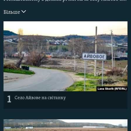
ВІДЕОУРОКИ «ELIFBE»
Русский
Більше
СВІДЧЕННЯ ОКУПАЦІЇ
Qırımtatar
УКРАЇНСЬКА ПРОБЛЕМА КРИМУ
ДОЛУЧАЙСЯ!
ІНФОГРАФІКА
Усі сайти RFE/RL
1
Село Айвове на світанку