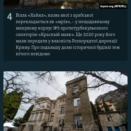
4
Вілла «Хайял», назва якої з арабської
перекладається як «мрія», – у нещодавньому
минулому корпус №3 протитурбекульозного
санаторію «Красный маяк». Ще 2020 року його
мали передати у власність Розпорядчої дирекції
Криму. Про подальшу долю історичної будівлі теж
нічого невідомо