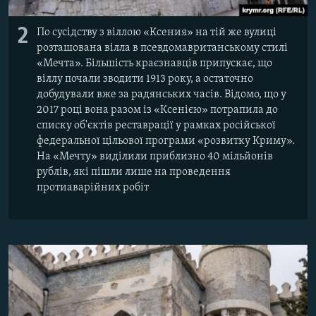
2
По сусідству з віллою «Ксения» на тій же вулиці
розташована вілла в псевдомавританському стилі
«Мечта». Більшість краєзнавців припускає, що
віллу почали зводити 1913 року, а остаточно
добудували вже за радянських часів. Відомо, що у
2017 році вона разом із «Ксенією» потрапила до
списку об'єктів реставрації у рамках російської
федеральної цільової програми «розвитку Криму».
На «Мечту» виділили приблизно 40 мільйонів
рублів, які пішли лише на проведення
протиаварійних робіт