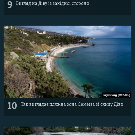
9
Вигляд на Діву із західної сторони
10
Так виглядає пляжна зона Семеїза зі схилу Діви