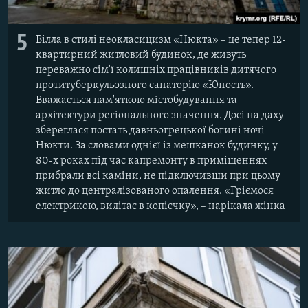
5
Вілла в стилі неокласицизм «Нюкта» – це тепер 12-
квартирний житловий будинок, де живуть
переважно сім'ї колишніх працівників дитячого
протитуберкульозного санаторію «Юность».
Вважається пам'яткою містобудування та
архітектури регіонального значення. Досі на даху
збереглася постать давньогрецької богині ночі
Нюкти. За словами однієї із мешканок будинку, у
80-х роках під час капремонту в приміщеннях
прибрали всі каміни, не підключивши при цьому
житло до централізованого опалення. «Гріємося
електрикою, вилітає в копієчку», – нарікала жінка