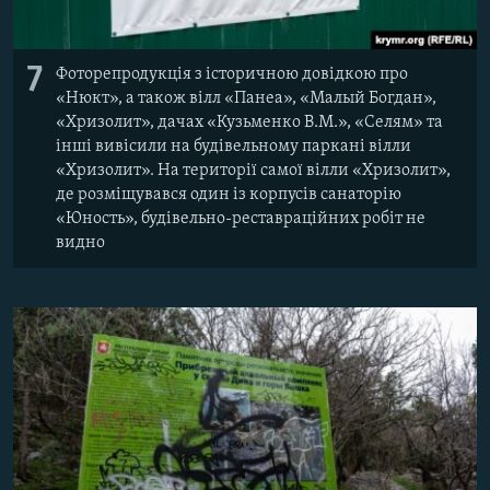
7
Фоторепродукція з історичною довідкою про
«Нюкт», а також вілл «Панеа», «Малый Богдан»,
«Хризолит», дачах «Кузьменко В.М.», «Селям» та
інші вивісили на будівельному паркані вілли
«Хризолит». На території самої вілли «Хризолит»,
де розміщувався один із корпусів санаторію
«Юность», будівельно-реставраційних робіт не
видно