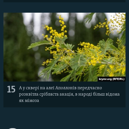
15
А у сквері на алеї Аполлонів передчасно
розквітла срібляста акація, в народі більш відома
як мімоза