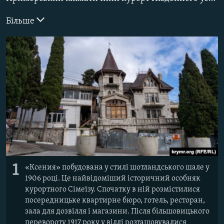
ВІДЕОУРОКИ «ELIFBE»
Русский
Більше
СВІДЧЕННЯ ОКУПАЦІЇ
Qırımtatar
УКРАЇНСЬКА ПРОБЛЕМА КРИМУ
ДОЛУЧАЙСЯ!
ІНФОГРАФІКА
Усі сайти RFE/RL
1
«Ксения» побудована у стилі шотландського шале у
1906 році. Це найвідоміший історичний особняк
курортного Сімеїзу. Спочатку в ній розмістилися
посередницьке квартирне бюро, готель, ресторан,
зала для дозвілля і магазини. Після більшовицького
перевороту 1917 року у віллі розташовувалися