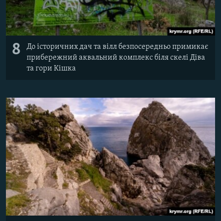
8
До історичних дач та вілл безпосередньо примикає
прибережний аквальний комплекс біля скелі Діва
та гори Кішка