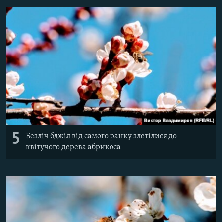
5
Безліч бджіл від самого ранку злетілися до
квітучого дерева абрикоса