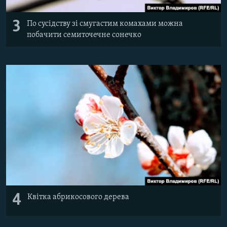
3
По сусідству зі смугастим комахами можна
побачити семиточечне сонечко
4
Квітка абрикосового дерева