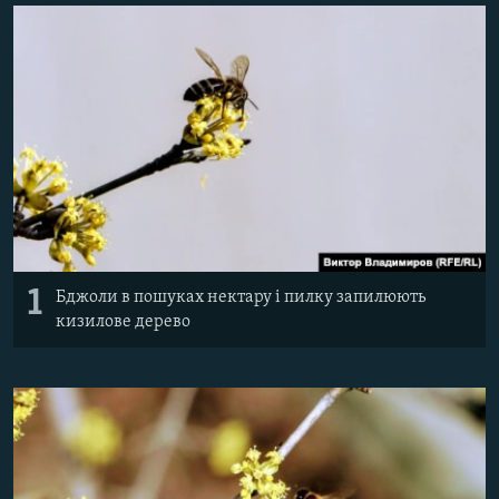
ВІДЕОУРОКИ «ELIFBE»
Русский
СВІДЧЕННЯ ОКУПАЦІЇ
Qırımtatar
УКРАЇНСЬКА ПРОБЛЕМА КРИМУ
ДОЛУЧАЙСЯ!
ІНФОГРАФІКА
Усі сайти RFE/RL
1
Бджоли в пошуках нектару і пилку запилюють
кизилове дерево