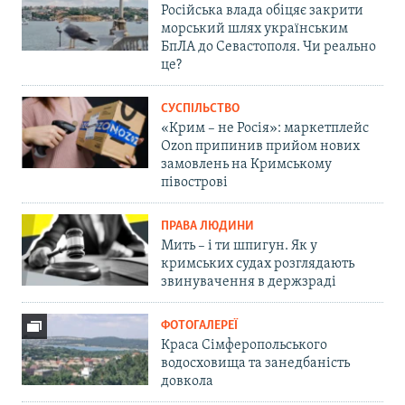
Російська влада обіцяє закрити
морський шлях українським
БпЛА до Севастополя. Чи реально
це?
СУСПІЛЬСТВО
«Крим – не Росія»: маркетплейс
Ozon припинив прийом нових
замовлень на Кримському
півострові
ПРАВА ЛЮДИНИ
Мить – і ти шпигун. Як у
кримських судах розглядають
звинувачення в держзраді
ФОТОГАЛЕРЕЇ
Краса Сімферопольського
водосховища та занедбаність
довкола