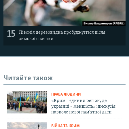
15
Півонія деревовидна пробуджується після
зимової сплячки
Читайте також
ПРАВА ЛЮДИНИ
«Крим – єдиний регіон, де
українці – меншість»: дискусія
навколо нової пам'ятної дати
ВІЙНА ТА КРИМ