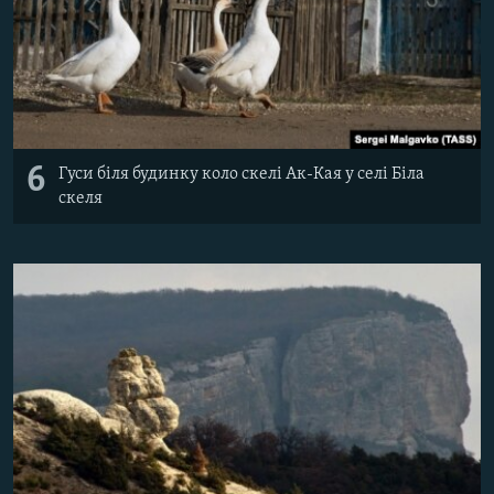
6
Гуси біля будинку коло скелі Ак-Кая у селі Біла
скеля