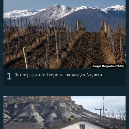
ВІДЕОУРОКИ «ELIFBE»
Русский
СВІДЧЕННЯ ОКУПАЦІЇ
Qırımtatar
УКРАЇНСЬКА ПРОБЛЕМА КРИМУ
ДОЛУЧАЙСЯ!
ІНФОГРАФІКА
Усі сайти RFE/RL
1
Виноградники і гори на околицях Алушти