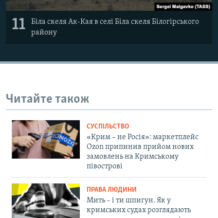
11
Біла скеля Ак-Кая в селі Біла скеля Білогірського
району
Читайте також
СУСПІЛЬСТВО
«Крим – не Росія»: маркетплейс
Ozon припинив прийом нових
замовлень на Кримському
півострові
ПРАВА ЛЮДИНИ
Мить – і ти шпигун. Як у
кримських судах розглядають