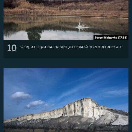
10
Озеро і гори на околицях села Сонячногірського