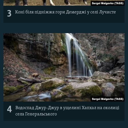
3
Коні біля підніжжя гори Демерджі у селі Лучисте
4
Водоспад Джур-Джур в ущелині Хапхал на околиці
села Генеральського