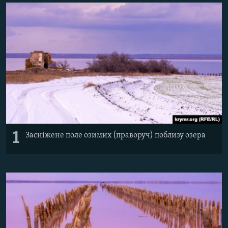
ВІДЕОУРОКИ «ELIFBE»
Русский
СВІДЧЕННЯ ОКУПАЦІЇ
Qırımtatar
УКРАЇНСЬКА ПРОБЛЕМА КРИМУ
ДОЛУЧАЙСЯ!
ІНФОГРАФІКА
Усі сайти RFE/RL
1
Засніжене поле озимих (праворуч) поблизу озера