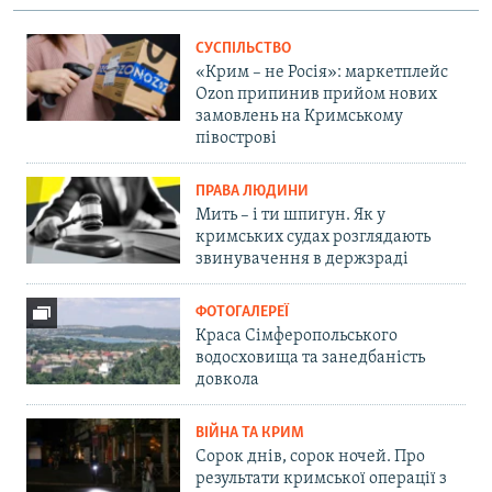
СУСПІЛЬСТВО
«Крим – не Росія»: маркетплейс
Ozon припинив прийом нових
замовлень на Кримському
півострові
ПРАВА ЛЮДИНИ
Мить – і ти шпигун. Як у
кримських судах розглядають
звинувачення в держзраді
ФОТОГАЛЕРЕЇ
Краса Сімферопольського
водосховища та занедбаність
довкола
ВІЙНА ТА КРИМ
Сорок днів, сорок ночей. Про
результати кримської операції з