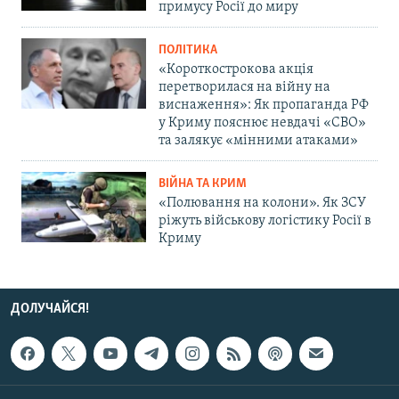
примусу Росії до миру
ПОЛІТИКА
«Короткострокова акція
перетворилася на війну на
виснаження»: Як пропаганда РФ
у Криму пояснює невдачі «СВО»
та залякує «мінними атаками»
ВІЙНА ТА КРИМ
«Полювання на колони». Як ЗСУ
ріжуть військову логістику Росії в
Криму
ДОЛУЧАЙСЯ!