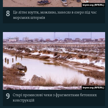
8
Це літнє взуття, можливо, занесло в озеро під час
морських штормів
9
Старі промислові чеки з фрагментами бетонних
конструкцій