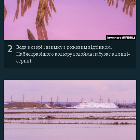
2
Вода в озері і взимку з рожевим відтінком.
Найяскравішого кольору водойма набуває в липні-
серпні