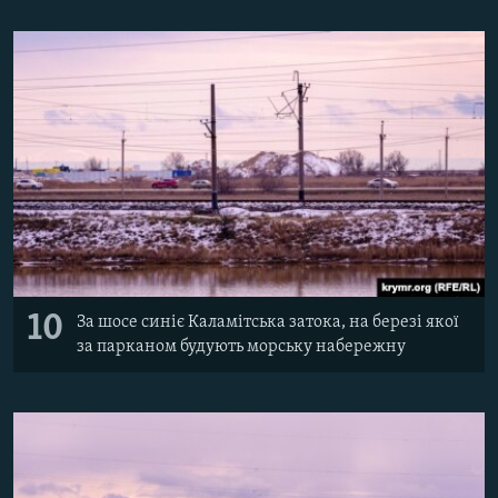
10
За шосе синіє Каламітська затока, на березі якої
за парканом будують морську набережну