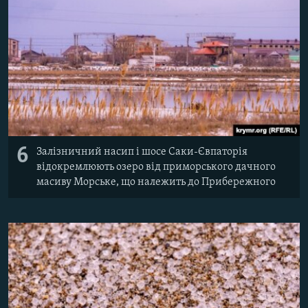
6
Залізничний насип і шосе Саки-Євпаторія
відокремлюють озеро від приморського дачного
масиву Морське, що належить до Прибережного