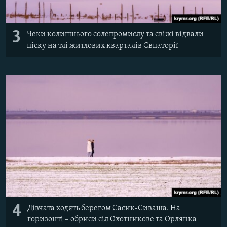
3
Чеки колишнього солепромислу та свіжі відвали
піску на тлі житлових кварталів Євпаторії
4
Дівчата ходять берегом Сасик-Сиваша. На
горизонті – обриси сіл Охотникове та Орлянка