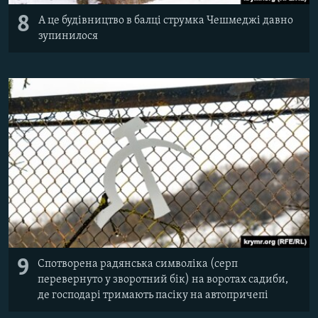
8
А це будівництво в балці струмка Чешмеджі давно
зупинилося
9
Спотворена радянська символіка (серп
перевернуто у зворотний бік) на воротах садиби,
де господарі тримають пасіку на автопричепі