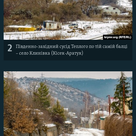
2
Південно-західний сусід Теплого по тій самій балці
– село Клинівка (Кісек-Аратук)