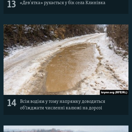
13
«Дев'ятка» рухається у бік села Клинівка
14
Всім водіям у тому напрямку доводиться
об'їжджати численні калюжі на дорозі