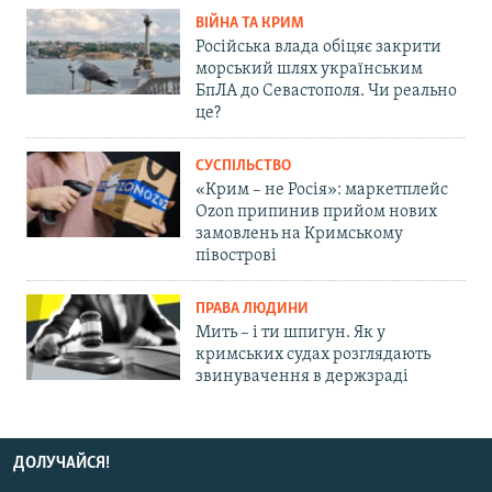
ВІЙНА ТА КРИМ
Російська влада обіцяє закрити
морський шлях українським
БпЛА до Севастополя. Чи реально
це?
СУСПІЛЬСТВО
«Крим – не Росія»: маркетплейс
Ozon припинив прийом нових
замовлень на Кримському
півострові
ПРАВА ЛЮДИНИ
Мить – і ти шпигун. Як у
кримських судах розглядають
звинувачення в держзраді
ДОЛУЧАЙСЯ!