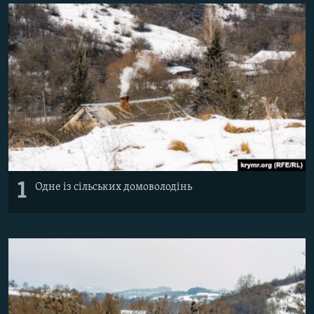
ВІДЕОУРОКИ «ELIFBE»
Русский
СВІДЧЕННЯ ОКУПАЦІЇ
Qırımtatar
УКРАЇНСЬКА ПРОБЛЕМА КРИМУ
ДОЛУЧАЙСЯ!
ІНФОГРАФІКА
Усі сайти RFE/RL
1
Одне із сільських домоволодінь