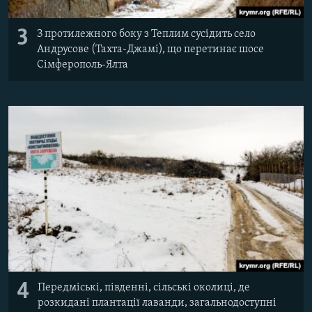
3
З протилежного боку з Теплим сусідить село
Андрусове (Тахта-Джамі), що перетинає шосе
Сімферополь-Ялта
4
Передміські, південні, сільські околиці, де
розкидані плантації лаванди, загальнодоступні