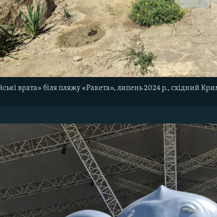
ські врата» біля пляжу «Ракета», липень 2024 р., східний Кри