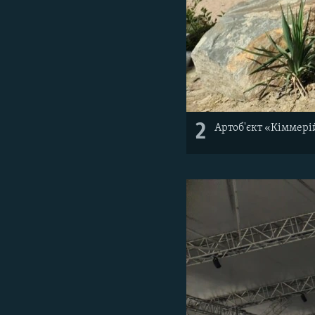
2
Артоб'єкт «Кіммерій