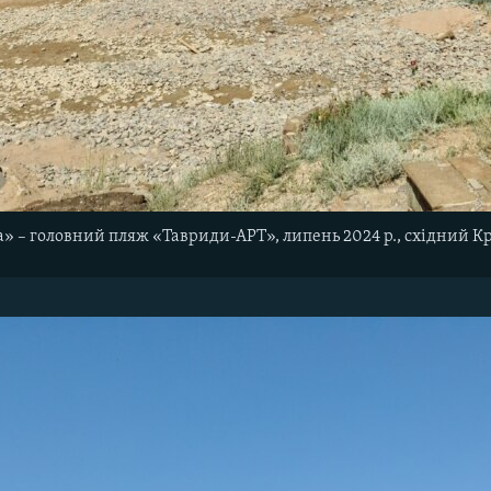
» – головний пляж «Тавриди-АРТ», липень 2024 р., східний К