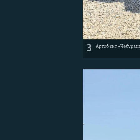
3
Артоб'єкт «Чебураш