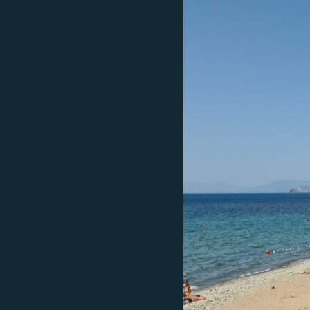
ВІДЕОУРОКИ «ELIFBE»
СВІДЧЕННЯ ОКУПАЦІЇ
УКРАЇНСЬКА ПРОБЛЕМА КРИМУ
ІНФОГРАФІКА