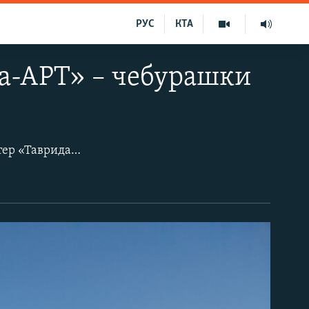
РУС
КТА
а-АРТ» – чебурашки
Створений волею Кремля та всупереч протестам місцевих активістів арткластер «Таврида» в бухті Капсель на сході Криму перекроює територію по-своєму. Тепер ще недавно майже незайманий берег бухти Капсель перетворюється на нагромадження безглуздих артоб'єктів та різноманітних кафешок. Крим втратив один з останніх незайманих куточків узбережжя, а разом з ними і частинe своєї природної унікальності.